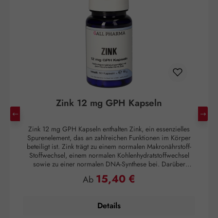
Zink 12 mg GPH Kapseln
Zink 12 mg GPH Kapseln enthalten Zink, ein essenzielles
Di
Spurenelement, das an zahlreichen Funktionen im Körper
beteiligt ist. Zink trägt zu einem normalen Makronährstoff-
Stoffwechsel, einem normalen Kohlenhydratstoffwechsel
sowie zu einer normalen DNA-Synthese bei. Darüber
hinaus trägt Zink zur Erhaltung normaler Knochen, Haut,
15,40 €
Regulärer Preis:
Ab
Haare und Nägel bei und unterstützt eine normale kognitive
Funktion. Zink hat eine Funktion bei der Zellteilung und trägt
zum Schutz der Zellen vor oxidativem Stress bei. Zudem
Details
trägt Zink zu einer normalen Funktion des Immunsystems, zu
C
einer normalen Fruchtbarkeit und Reproduktion sowie zur
d