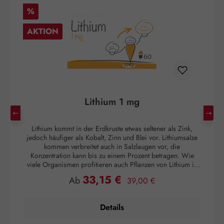
Rabatt
R
%
AKTION
Lithium 1 mg
Lithium kommt in der Erdkruste etwas seltener als Zink,
jedoch häufiger als Kobalt, Zinn und Blei vor. Lithiumsalze
v
kommen verbreitet auch in Salzlaugen vor, die
f
Konzentration kann bis zu einem Prozent betragen. Wie
no
viele Organismen profitieren auch Pflanzen von Lithium in
niedriger Dosierung: Bei Sonnenblumen und Mais
E
33,15 €
Regulärer Preis:
Verkaufspreis:
Ab
39,00 €
beispielweise führte eine Konzentration von 5 mg Lithium
bl
pro dm³ zu einer Wachstumsförderung. Auch bei Amaranth
stimulierte Lithium in geringen Konzentrationen das
Details
Pflanzenwachstum.[1] Beim Kopfsalat wurde bei Lithium in
U
niedriger Dosierung eine signifikante Zunahme des
Sc