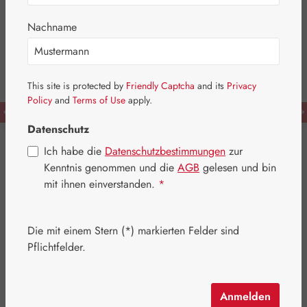
Nachname
This site is protected by
Friendly Captcha
and its
Privacy
Policy
and
Terms of Use
apply.
Datenschutz
Mehr Vitalität, mehr
Ich habe die
Datenschutzbestimmungen
zur
Kenntnis genommen und die
AGB
gelesen und bin
Leben.
mit ihnen einverstanden.
*
Mit den richtigen Nährstoffen bleiben Sie in Bewegung
Die mit einem Stern (*) markierten Felder sind
und meistern Ihren Alltag mit Leichtigkeit. Vertrauen Sie
Pflichtfelder.
auf unsere Qualität und Expertise und entdecken Sie
eines der umfassendsten Portfolios an
Nahrungsergänzungsmitteln in Europa.
Anmelden