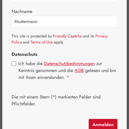
Embamed®
Nachname
Erotik & Hygiene
Kosmetik & Körperpflege
This site is protected by
Friendly Captcha
and its
Privacy
Lebensmittel
Policy
and
Terms of Use
apply.
Medizinprodukte
Datenschutz
Nährstoffe
Ich habe die
Datenschutzbestimmungen
zur
Tees
Kenntnis genommen und die
AGB
gelesen und bin
mit ihnen einverstanden.
*
Aktionen
Firmenkunde werden
Die mit einem Stern (*) markierten Felder sind
Pflichtfelder.
Produkte filtern
Anmelden