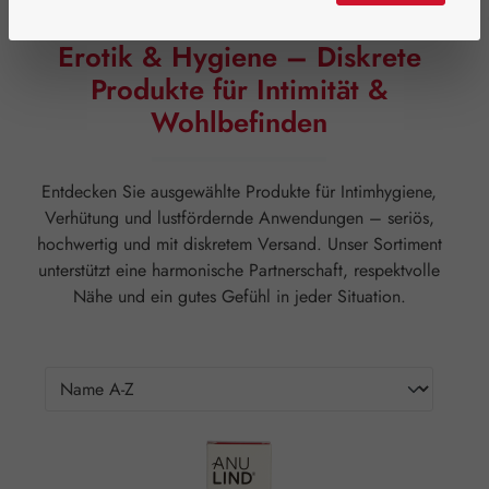
Erotik & Hygiene – Diskrete
Produkte für Intimität &
Wohlbefinden
Entdecken Sie ausgewählte Produkte für Intimhygiene,
Verhütung und lustfördernde Anwendungen – seriös,
hochwertig und mit diskretem Versand. Unser Sortiment
unterstützt eine harmonische Partnerschaft, respektvolle
Nähe und ein gutes Gefühl in jeder Situation.