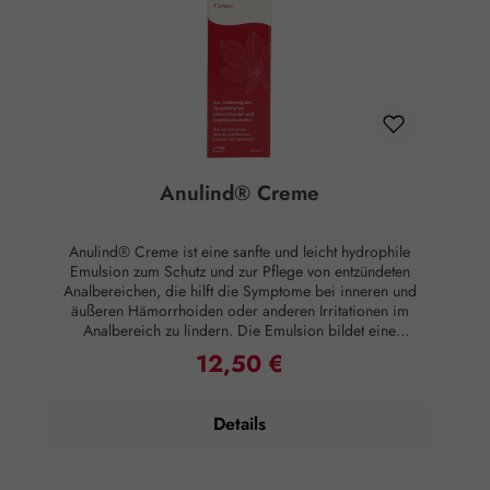
Anulind® Creme
Anulind® Creme ist eine sanfte und leicht hydrophile
Emulsion zum Schutz und zur Pflege von entzündeten
Analbereichen, die hilft die Symptome bei inneren und
äußeren Hämorrhoiden oder anderen Irritationen im
Analbereich zu lindern. Die Emulsion bildet eine
physikalische Barriere und schützt so die empfindliche
12,50 €
Regulärer Preis:
Haut. Gleichzeitig wird die Besiedelung mit Bakterien und
Verunreinigung aus der Umgebung, welche die Entwicklung
von Hämorrhoiden fördern, reduziert. Anulind® Creme hat
Details
pflegende Eigenschaften, die dazu beitragen, Beschwerden
und Reizungen in der Analregion zu verhindern und so
Schmerzen, Brenn, Jucken und ähnliche Symptome zu
lindern.Anwendung:Anulind® Creme morgens und abends,