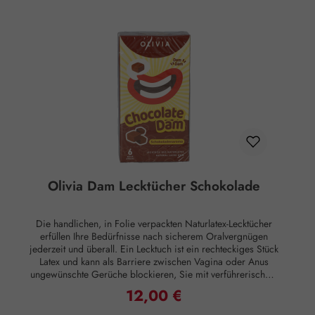
Vergnügen lesen und befolgen Sie die
Gebrauchsanweisung in der Packung. Naturkautschuklatex
kann allergische Reaktionen hervorrufen. Vermeiden Sie es,
das Lecktuch direkter Sonneneinstrahlung auszusetzen und
bewahren Sie es kühl und trocken auf. Behalten Sie die
Verpackung zur Aufbewahrung noch nicht benutzter
Naturlatex-Dams. Dams sollten nicht ohne Umverpackung
transportiert werden. Dies ist kein Medizinprodukt und kein
Verhütungsmittel und nicht zur Verhinderung der
Übertragung von sexuell übertragbaren Infektionen (STI)
geeignet.
Olivia Dam Lecktücher Schokolade
Die handlichen, in Folie verpackten Naturlatex-Lecktücher
erfüllen Ihre Bedürfnisse nach sicherem Oralvergnügen
jederzeit und überall. Ein Lecktuch ist ein rechteckiges Stück
Latex und kann als Barriere zwischen Vagina oder Anus
ungewünschte Gerüche blockieren, Sie mit verführerischem
Schokoladen-Duft umgeben und so das Vergnügen
12,00 €
Regulärer Preis:
verdoppeln. Lecktücher schützen vor Infektionen, die beim
Oralsex übertragen werden können. Anwendung: Das