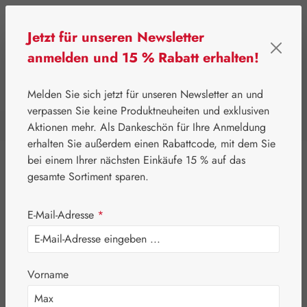
Zum Hauptinhalt springen
Jetzt für unseren Newsletter
anmelden und 15 % Rabatt erhalten!
0
Werkzeugleiste anzeigen
Du hast 0 Produkte a
Melden Sie sich jetzt für unseren Newsletter an und
verpassen Sie keine Produktneuheiten und exklusiven
Aktionen mehr. Als Dankeschön für Ihre Anmeldung
⌂
Handelswaren
Erotik & Hygiene
erhalten Sie außerdem einen Rabattcode, mit dem Sie
bei einem Ihrer nächsten Einkäufe 15 % auf das
Eigenprodukte
gesamte Sortiment sparen.
Gall Pharma
E-Mail-Adresse
*
Leitner Lifecare
Pater Severin Naturprodukte
Vorname
Handelswaren