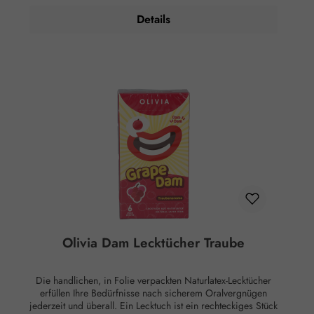
Lecktuch wird beim Oralverkehr über die Vagina oder den
Details
Anus gelegt. Benutzen Sie jedes Lecktuch nur einmal.
Zusammensetzung: Naturkautschuklatex. Hinweise: Für das
größtmögliche Vergnügen lesen und befolgen Sie die
Gebrauchsanweisung in der Packung. Naturkautschuklatex
kann allergische Reaktionen hervorrufen. Vermeiden Sie es,
das Lecktuch direkter Sonneneinstrahlung auszusetzen und
bewahren Sie es kühl und trocken auf. Behalten Sie die
Verpackung zur Aufbewahrung noch nicht benutzter
Naturlatex-Dams. Dams sollten nicht ohne Umverpackung
transportiert werden. Dies ist kein Medizinprodukt und kein
Verhütungsmittel und nicht zur Verhinderung der
Übertragung von sexuell übertragbaren Infektionen (STI)
geeignet.
Olivia Dam Lecktücher Traube
Die handlichen, in Folie verpackten Naturlatex-Lecktücher
erfüllen Ihre Bedürfnisse nach sicherem Oralvergnügen
jederzeit und überall. Ein Lecktuch ist ein rechteckiges Stück