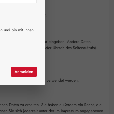
m dieser Website entnehmen.
n und bin mit ihnen
 Sie in einem Kontaktformular eingeben. Andere Daten
tbrowser, Betriebssystem oder Uhrzeit des Seitenaufrufs).
Anmelden
alyse Ihres Nutzerverhaltens verwendet werden.
enen Daten zu erhalten. Sie haben außerdem ein Recht, die
nnen Sie sich jederzeit unter der im Impressum angegebenen