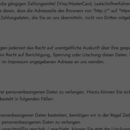
ie gängigen Zahlungsmittel (Visa/MasterCard, Lastschriftverfahren)
 daran, dass die Adresszeile des Browsers von "http://" auf "http
 Zahlungsdaten, die Sie an uns übermitteln, nicht von Dritten mitg
en jederzeit das Recht auf unentgeltliche Auskunft über Ihre ges
in Recht auf Berichtigung, Sperrung oder Löschung dieser Daten.
er im Impressum angegebenen Adresse an uns wenden.
hrer personenbezogenen Daten zu verlangen. Hierzu können Sie sic
esteht in folgenden Fällen:
ersonenbezogenen Daten bestreiten, benötigen wir in der Regel Zei
er personenbezogenen Daten zu verlangen.
unrechtmäßig geschah / geschieht, können Sie statt der Löschung