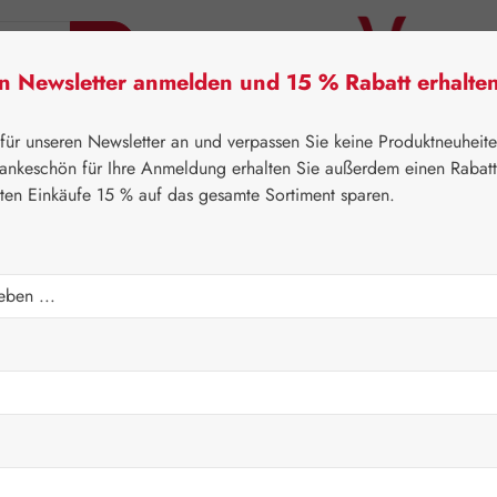
en Newsletter anmelden und 15 % Rabatt erhalte
tner Lifecare
Pater Severin Naturprodukte
Handels
 für unseren Newsletter an und verpassen Sie keine Produktneuheit
ankeschön für Ihre Anmeldung erhalten Sie außerdem einen Rabat
sten Einkäufe 15 % auf das gesamte Sortiment sparen.
arüber, was mit Ihren personenbezogenen Daten passiert, wenn Si
önnen. Ausführliche Informationen zum Thema Datenschutz entnehmen