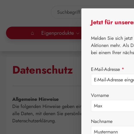
um Hauptinhalt springen
Zur Suche springen
Jetzt für unser
⌂
Eigenprodukte
Gall Pharma
Lei
Melden Sie sich jetzt
Aktionen mehr. Als D
bei einem Ihrer näch
Datenschutz
E-Mail-Adresse
*
Vorname
Allgemeine Hinweise
Die folgenden Hinweise geben einen einfachen Überblick d
alle Daten, mit denen Sie persönlich identifiziert werden k
Datenschutzerklärung.
Nachname