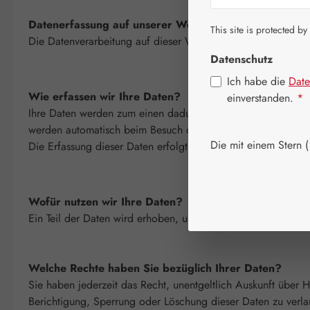
Datenerfassung auf unserer Website
This site is protected by
Die Datenverarbeitung auf dieser Website erfolgt durch de
Datenschutz
Ich habe die
Date
Wie erfassen wir Ihre Daten?
einverstanden.
*
Ihre Daten werden zum einen dadurch erhoben, dass Sie uns 
werden automatisch beim Besuch der Website durch unsere IT-
Die mit einem Stern (*
Die Erfassung dieser Daten erfolgt automatisch, sobald Sie 
Wofür nutzen wir Ihre Daten?
Ein Teil der Daten wird erhoben, um eine fehlerfreie Bereit
Welche Rechte haben Sie bezüglich Ihrer Daten?
Sie haben jederzeit das Recht, unentgeltlich Auskunft über
Berichtigung, Sperrung oder Löschung dieser Daten zu verl