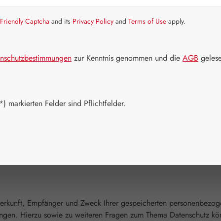
Friendly Captcha
and its
Privacy Policy
and
Terms of Use
apply.
n Websitebetreiber. Dessen Kontaktdaten können Sie dem Impressu
nschutzbestimmungen
zur Kenntnis genommen und die
AGB
gelese
diese mitteilen. Hierbei kann es sich z.B. um Daten handeln, die
Systeme erfasst. Das sind vor allem technische Daten (z.B. Interne
) markierten Felder sind Pflichtfelder.
unsere Website betreten.
stellung der Website zu gewährleisten. Andere Daten können zur An
 Herkunft, Empfänger und Zweck Ihrer gespeicherten personenbezog
angen. Hierzu sowie zu weiteren Fragen zum Thema Datenschutz kö