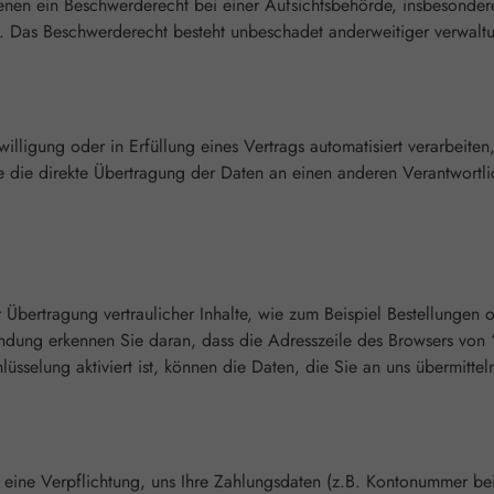
en ein Beschwerderecht bei einer Aufsichtsbehörde, insbesondere 
. Das Beschwerderecht besteht unbeschadet anderweitiger verwaltun
illigung oder in Erfüllung eines Vertrags automatisiert verarbeite
die direkte Übertragung der Daten an einen anderen Verantwortlich
 Übertragung vertraulicher Inhalte, wie zum Beispiel Bestellungen 
indung erkennen Sie daran, dass die Adresszeile des Browsers von 
üsselung aktiviert ist, können die Daten, die Sie an uns übermittel
s eine Verpflichtung, uns Ihre Zahlungsdaten (z.B. Kontonummer be