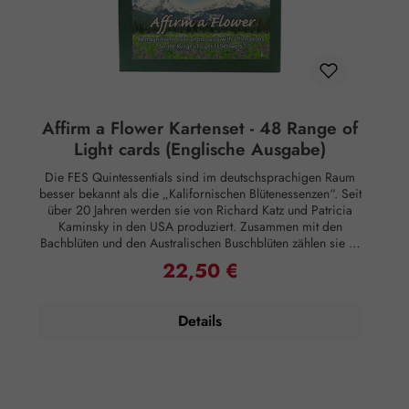
Affirm a Flower Kartenset - 48 Range of
Light cards (Englische Ausgabe)
Die FES Quintessentials sind im deutschsprachigen Raum
besser bekannt als die „Kalifornischen Blütenessenzen“. Seit
über 20 Jahren werden sie von Richard Katz und Patricia
Kaminsky in den USA produziert. Zusammen mit den
Bachblüten und den Australischen Buschblüten zählen sie zu
den renommiertesten Blütenessenzen weltweit. Ihr Sortiment
22,50 €
Regulärer Preis:
umfasst eine vielfältige Auswahl an Pflanzen, von denen
einige typisch für Kalifornien sind, während andere auf der
ganzen Welt verbreitet sind. Kartenset der FES
Details
Blütenessenzen in einer stabilen Pappbox. Das Set enthält
48 farbige Fotokarten der Range of Light Essenzen mit
Affirmationen (auf Englisch). Rechtlicher Hinweis: Essenzen
und Schwingungsmittel sind im Sinne des Art. 2 der VO
(EG) Nr. 178/2002 Lebensmittel und haben keine direkte,
nach klassisch wissenschaftlichen Maßstäben