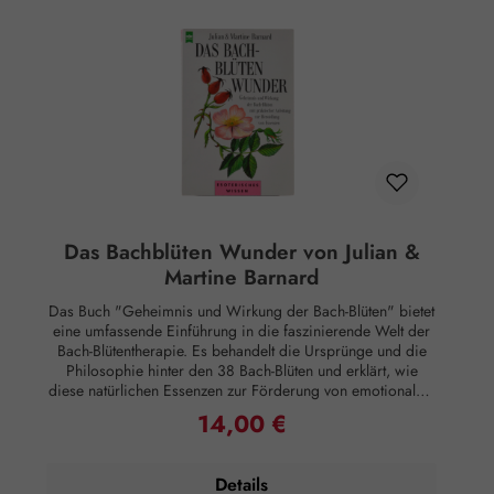
Räder (eins für Erwachsene und eins für Kinder) in der
Hülle mit genauer Gebrauchsanleitung. Rechtlicher
Hinweis: Essenzen und Schwingungsmittel sind im Sinne
des Art. 2 der VO (EG) Nr. 178/2002 Lebensmittel und
haben keine direkte, nach klassisch wissenschaftlichen
Maßstäben nachgewiesene Wirkung auf Körper oder
Psyche. Alle Aussagen beziehen sich ausschließlich auf
energetische Aspekte wie Aura, Meridiane, Chakren etc.
Das Bachblüten Wunder von Julian &
Martine Barnard
Das Buch "Geheimnis und Wirkung der Bach-Blüten" bietet
eine umfassende Einführung in die faszinierende Welt der
Bach-Blütentherapie. Es behandelt die Ursprünge und die
Philosophie hinter den 38 Bach-Blüten und erklärt, wie
diese natürlichen Essenzen zur Förderung von emotionalem
und seelischem Wohlbefinden eingesetzt werden können.
14,00 €
Regulärer Preis:
Ein wesentlicher Bestandteil des Buches ist die praktische
Anleitung zur Herstellung von Bach-Blüten-Essenzen. Die
Leser lernen Schritt für Schritt, wie sie die Essenzen selbst
Details
anfertigen können, um die heilenden Eigenschaften der