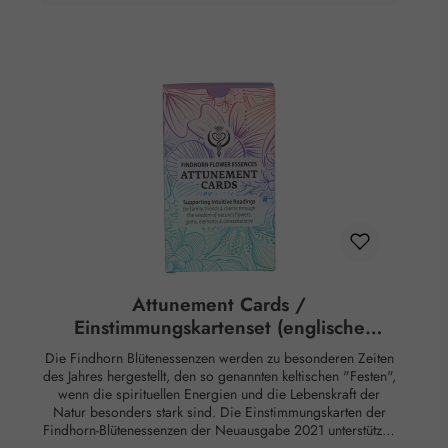
emotionalen Repertorium enthält dieses Buch Kapitel zu
folgenden Themen: Tiere und ihre Menschen Ankunft eines
neuen Tieres Kommunikation und Training Überwindung
von Angst und damit verbundenen Problemen Stress,
Depression und andere Probleme Lösung von
Verhaltensproblemen Trauer und Liebe Zucht und
Fruchtbarkeit Altern, Entschleunigung und Sterben
Tierspiritualität Leben in Zoos, auf Bauernhöfen oder in der
Wildnis Körperliche Beschwerden Rechtlicher Hinweis:
Essenzen und Schwingungsmittel sind im Sinne des Art. 2
der VO (EG) Nr. 178/2002 Lebensmittel und haben keine
direkte, nach klassisch wissenschaftlichen Maßstäben
nachgewiesene Wirkung auf Körper oder Psyche. Alle
Aussagen beziehen sich ausschließlich auf energetische
Aspekte wie Aura, Meridiane, Chakren etc.
Attunement Cards /
Einstimmungskartenset (englische
Version)
Die Findhorn Blütenessenzen werden zu besonderen Zeiten
des Jahres hergestellt, den so genannten keltischen "Festen",
wenn die spirituellen Energien und die Lebenskraft der
Natur besonders stark sind. Die Einstimmungskarten der
Findhorn-Blütenessenzen der Neuausgabe 2021 unterstützen