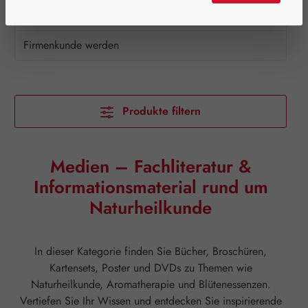
Aktionen
Firmenkunde werden
Produkte filtern
Medien – Fachliteratur &
Informationsmaterial rund um
Naturheilkunde
In dieser Kategorie finden Sie Bücher, Broschüren,
Kartensets, Poster und DVDs zu Themen wie
Naturheilkunde, Aromatherapie und Blütenessenzen.
Vertiefen Sie Ihr Wissen und entdecken Sie inspirierende