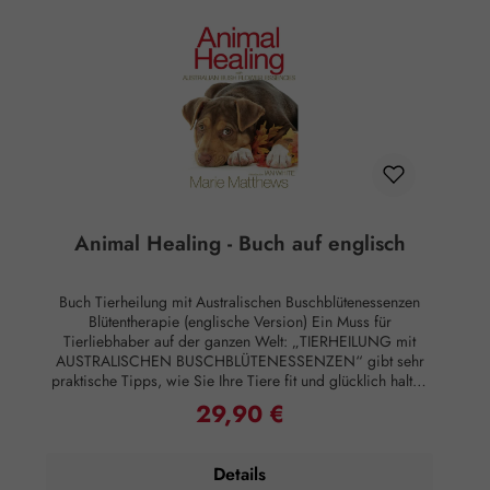
nachgewiesene Wirkung auf Körper oder Psyche. Alle
Aussagen beziehen sich ausschließlich auf energetische
Aspekte wie Aura, Meridiane, Chakren etc.
Animal Healing - Buch auf englisch
Buch Tierheilung mit Australischen Buschblütenessenzen
Blütentherapie (englische Version) Ein Muss für
Tierliebhaber auf der ganzen Welt: „TIERHEILUNG mit
AUSTRALISCHEN BUSCHBLÜTENESSENZEN“ gibt sehr
praktische Tipps, wie Sie Ihre Tiere fit und glücklich halten
und mit ihren Gesundheits- und Verhaltensproblemen
29,90 €
Regulärer Preis:
umgehen. Dieses sorgfältig recherchierte Buch bietet
außergewöhnliche Einblicke in die Gefühlswelt Ihrer Tiere
und erforscht die Heilkräfte der australischen
Details
Buschblütenessenzen. Neben einem physischen und