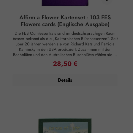
Affirm a Flower Kartenset - 103 FES
Flowers cards (Englische Ausgabe)
Die FES Quintessentials sind im deutschsprachigen Raum
besser bekannt als die „Kalifornischen Blütenessenzen“. Seit
über 20 Jahren werden sie von Richard Katz und Patricia
Kaminsky in den USA produziert. Zusammen mit den
Bachblüten und den Australischen Buschblüten zählen sie zu
den renommiertesten Blütenessenzen weltweit. Ihr Sortiment
28,50 €
Regulärer Preis:
umfasst eine vielfältige Auswahl an Pflanzen, von denen
einige typisch für Kalifornien sind, während andere auf der
ganzen Welt verbreitet sind. Kartenset der FES
Details
Blütenessenzen in einer stabilen Pappbox. Das Set enthält
103 farbige Fotokarten mit Affirmationen für die klassischen
FES-Blütenessenzen (auf Englisch). Rechtlicher Hinweis:
Essenzen und Schwingungsmittel sind im Sinne des Art. 2
der VO (EG) Nr. 178/2002 Lebensmittel und haben keine
direkte, nach klassisch wissenschaftlichen Maßstäben
nachgewiesene Wirkung auf Körper oder Psyche. Alle
Aussagen beziehen sich ausschließlich auf energetische
Aspekte wie Aura, Meridiane, Chakren etc.