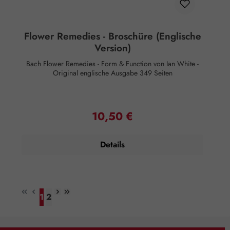
ziehen Sie auch diese heraus. Diese Karte bezieht sich in
der Regel auf etwas Wichtiges in Ihrem Leben, das Ihnen
vielleicht nicht bewusst ist oder gegen das Sie sich wehren.
Flower Remedies - Broschüre (Englische
Version)
Bach Flower Remedies - Form & Function von Ian White -
Original englische Ausgabe 349 Seiten
10,50 €
Regulärer Preis:
Details
1
2
Seite
Seite