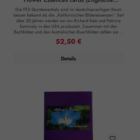
Ausgabe)
Die FES Quintessentials sind im deutschsprachigen Raum
besser bekannt als die „Kalifornischen Blütenessenzen“. Seit
über 20 Jahren werden sie von Richard Katz und Patricia
Kaminsky in den USA produziert. Zusammen mit den
Bachblüten und den Australischen Buschblüten zählen sie zu
den renommiertesten Blütenessenzen weltweit. Ihr Sortiment
52,50 €
Regulärer Preis:
umfasst eine vielfältige Auswahl an Pflanzen, von denen
einige typisch für Kalifornien sind, während andere auf der
ganzen Welt verbreitet sind. Kartenset der FES
Details
Blütenessenzen in einer stabilen Pappbox. 103 farbige
Fotokarten mit Affirmationen für die klassischen FES-
Blütenessenzen in englischer Sprache. Rechtlicher Hinweis:
Essenzen und Schwingungsmittel sind im Sinne des Art. 2
der VO (EG) Nr. 178/2002 Lebensmittel und haben keine
direkte, nach klassisch wissenschaftlichen Maßstäben
nachgewiesene Wirkung auf Körper oder Psyche. Alle
Aussagen beziehen sich ausschließlich auf energetische
Aspekte wie Aura, Meridiane, Chakren etc.