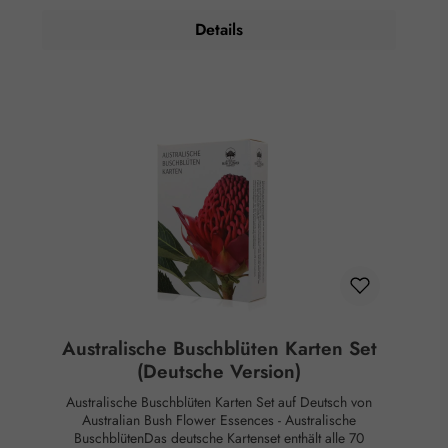
Meridiane, Chakren etc.
zu bestellen. Rechtlicher Hinweis: Essenzen und
Details
Schwingungsmittel sind im Sinne des Art. 2 der VO (EG)
Nr. 178/2002 Lebensmittel und haben keine direkte, nach
klassisch wissenschaftlichen Maßstäben nachgewiesene
Wirkung auf Körper oder Psyche. Alle Aussagen beziehen
sich ausschließlich auf energetische Aspekte wie Aura,
Meridiane, Chakren etc.
Australische Buschblüten Karten Set
(Deutsche Version)
Australische Buschblüten Karten Set auf Deutsch von
Australian Bush Flower Essences - Australische
BuschblütenDas deutsche Kartenset enthält alle 70