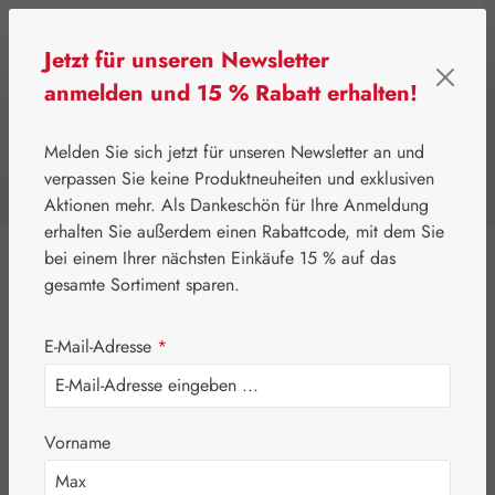
Zum Hauptinhalt springen
Jetzt für unseren Newsletter
anmelden und 15 % Rabatt erhalten!
0
Werkzeugleiste anzeigen
Du hast 0 Produkte a
Melden Sie sich jetzt für unseren Newsletter an und
verpassen Sie keine Produktneuheiten und exklusiven
Aktionen mehr. Als Dankeschön für Ihre Anmeldung
⌂
Leitner Lifecare
Medien
erhalten Sie außerdem einen Rabattcode, mit dem Sie
bei einem Ihrer nächsten Einkäufe 15 % auf das
Eigenprodukte
gesamte Sortiment sparen.
Gall Pharma
E-Mail-Adresse
*
Leitner Lifecare
Aromatherapie
Vorname
Blütenessenzen