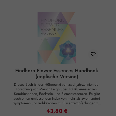
Findhorn Flower Essences Handbook
(englische Version)
Dieses Buch ist der Höhepunkt von zwei Jahrzehnten der
Forschung von Marion Leigh über 48 Blütenessenzen,
Kombinationen, Edelstein- und Elementessenzen. Es gibt
auch einen umfassenden Index von mehr als zweihundert
Symptomen und Indikationen mit Essenzempfehlungen zur
Behandlung dieser Erkrankungen. Es enthält eine detaillierte
43,80 €
Regulärer Preis:
Beschreibung der Blütenessenzen, Kombinationsessenzen,