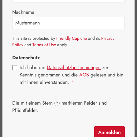
Basics
Nachname
Medien
Broschüren / Flyer
Bücher
This site is protected by
Friendly Captcha
and its
Privacy
Policy
and
Terms of Use
apply.
Kartensets
Datenschutz
Poster
Ich habe die
Datenschutzbestimmungen
zur
Sonstige
Kenntnis genommen und die
AGB
gelesen und bin
mit ihnen einverstanden.
*
Eigenprodukte
Kosmetik
Die mit einem Stern (*) markierten Felder sind
Schmuck
Pflichtfelder.
Pater Severin Naturprodukte
Handelswaren
Anmelden