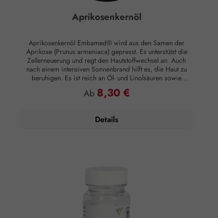
Aprikosenkernöl
Aprikosenkernöl Embamed® wird aus den Samen der
Aprikose (Prunus armeniaca) gepresst. Es unterstützt die
Zellerneuerung und regt den Hautstoffwechsel an. Auch
nach einem intensiven Sonnenbrand hilft es, die Haut zu
beruhigen. Es ist reich an Öl- und Linolsäuren sowie
gesättigten Fettsäuren. Hauttyp: Normale Haut,
8,30 €
Regulärer Preis:
Ab
anspruchsvolle Haut, trockene Haut, reife Haut, sensible
Haut Hautwirkung: Stärkend, regenerierend, straffend,
Elastizität fördernd Anwendungsempfehlung: Nach dem
Details
Waschen in die feuchte Haut einmassieren.
Zusammensetzung: 100 % naturreines Aprikosenkernöl
ohne Zusätze.