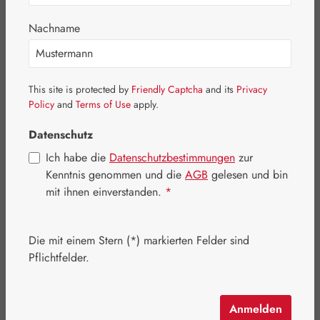
Embamed®
Nachname
Primavera
Blütenessenzen
Basics
This site is protected by
Friendly Captcha
and its
Privacy
Policy
and
Terms of Use
apply.
Medien
Datenschutz
Eigenprodukte
Ich habe die
Datenschutzbestimmungen
zur
Kosmetik
Kenntnis genommen und die
AGB
gelesen und bin
mit ihnen einverstanden.
*
Schmuck
Pater Severin Naturprodukte
Die mit einem Stern (*) markierten Felder sind
Handelswaren
Pflichtfelder.
Aktionen
Anmelden
Firmenkunde werden