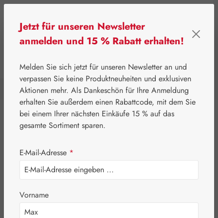
Zum Hauptinhalt springen
Jetzt für unseren Newsletter
anmelden und 15 % Rabatt erhalten!
0
Werkzeugleiste anzeigen
Du hast 0 Produkte a
Melden Sie sich jetzt für unseren Newsletter an und
verpassen Sie keine Produktneuheiten und exklusiven
Aktionen mehr. Als Dankeschön für Ihre Anmeldung
⌂
Leitner Lifecare
Aromatherapie
erhalten Sie außerdem einen Rabattcode, mit dem Sie
bei einem Ihrer nächsten Einkäufe 15 % auf das
Eigenprodukte
gesamte Sortiment sparen.
Gall Pharma
E-Mail-Adresse
*
Leitner Lifecare
Aromatherapie
Vorname
DEVA