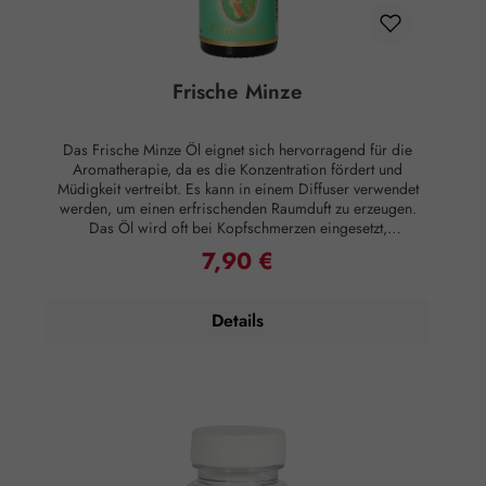
Frische Minze
Das Frische Minze Öl eignet sich hervorragend für die
Aromatherapie, da es die Konzentration fördert und
Müdigkeit vertreibt. Es kann in einem Diffuser verwendet
werden, um einen erfrischenden Raumduft zu erzeugen.
Das Öl wird oft bei Kopfschmerzen eingesetzt,
insbesondere bei Spannungs- und Migränekopfschmerzen.
7,90 €
Regulärer Preis:
Darüber hinaus kann es die Verdauung unterstützen und bei
Magenbeschwerden hilfreich sein. Es kann in Massageölen
verwendet werden, um verspannte Muskeln zu entspannen
Details
und eine kühlende Wirkung zu erzielen. Anwendung:
Kosmetikum zur Aromapflege der Haut. Max. 10 Tropfen in
50 ml Trägeröl. Zusammensetzung: Menthol, Menthon, 1,8-
Cineol, Limonen, Caryophyllen. Hinweise: Kühl lagern.
Außerhalb der Reichweite von Kindern aufbewahren.
Rechtlicher Hinweis: Sind nicht für die Einnahme geeignet
und werden als Kosmetikum deklariert. Sie unterliegen
daher der Kosmetikverordnung und der EU-Richtlinie für
kosmetische Mittel.