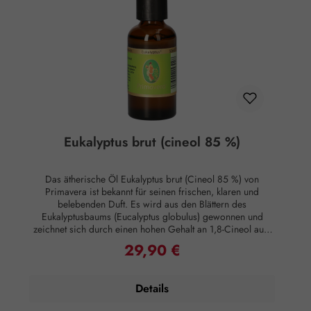
Eukalyptus brut (cineol 85 %)
Das ätherische Öl Eukalyptus brut (Cineol 85 %) von
Primavera ist bekannt für seinen frischen, klaren und
belebenden Duft. Es wird aus den Blättern des
Eukalyptusbaums (Eucalyptus globulus) gewonnen und
zeichnet sich durch einen hohen Gehalt an 1,8-Cineol aus,
einem Wirkstoff, der für seine positiven Eigenschaften
29,90 €
Regulärer Preis:
geschätzt wird. Das Öl hat eine belebende und klärende
Wirkung, die oft zur Unterstützung der Atemwege eingesetzt
wird. Es kann helfen, die Atmung zu erleichtern und das
Details
allgemeine Wohlbefinden zu fördern. Anwendung:
Kosmetikum zur Aromapflege der Haut. Max. 10 Tropfen in