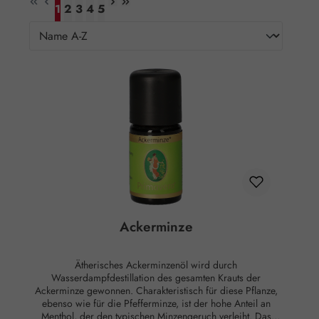
1
2
3
4
5
Seite
Seite
Seite
Seite
Seite
Ackerminze
Ätherisches Ackerminzenöl wird durch
Wasserdampfdestillation des gesamten Krauts der
Ackerminze gewonnen. Charakteristisch für diese Pflanze,
ebenso wie für die Pfefferminze, ist der hohe Anteil an
Menthol, der den typischen Minzengeruch verleiht. Das