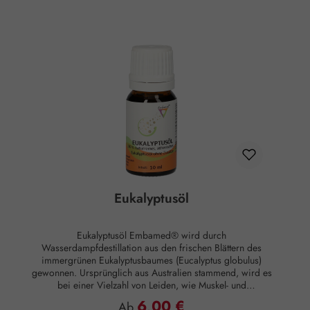
50 ml Trägeröl. Zusammensetzung: 1,8-Cineol, α-Pinen,
Limonen, Camphen, Borneol. Hinweise: Kühl lagern.
Außerhalb der Reichweite von Kindern aufbewahren.
Rechtlicher Hinweis: Sind nicht für die Einnahme geeignet
und werden als Kosmetikum deklariert. Sie unterliegen
daher der Kosmetikverordnung und der EU-Richtlinie für
kosmetische Mittel.
Eukalyptusöl
Eukalyptusöl Embamed® wird durch
Wasserdampfdestillation aus den frischen Blättern des
immergrünen Eukalyptusbaumes (Eucalyptus globulus)
gewonnen. Ursprünglich aus Australien stammend, wird es
bei einer Vielzahl von Leiden, wie Muskel- und
Gelenkbeschwerden sowie Husten- und
6,00 €
Regulärer Preis:
Ab