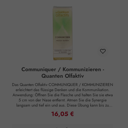
Communiquer / Kommunizieren -
Quanten Olfaktiv
Das Quanten Olfaktiv COMMUNIQUER / KOMMUNIZIEREN
erleichtert das flüssige Denken und die Kommunikation.
Anwendung: Öffnen Sie die Flasche und halten Sie sie etwa
5 cm von der Nase entfernt. Atmen Sie die Synergie
langsam und tief ein und aus. Diese Übung kann bis zu
dreimal täglich wiederholt werden, solange das Bedürfnis
16,05 €
Regulärer Preis:
besteht. Oder Sie verbreiten den Duft 20 Minuten lang im
Raum. Zusammensetzung: Biologischer Raumduft, enthält
ätherische BIO Öle von Zitrone, Lemongrass, Vetiver,