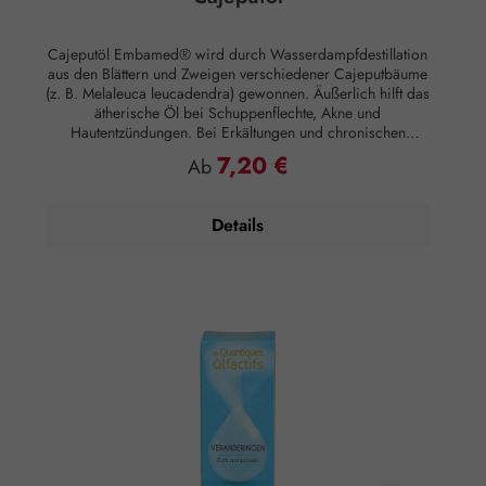
Cajeputöl Embamed® wird durch Wasserdampfdestillation
aus den Blättern und Zweigen verschiedener Cajeputbäume
(z. B. Melaleuca leucadendra) gewonnen. Äußerlich hilft das
ätherische Öl bei Schuppenflechte, Akne und
Hautentzündungen. Bei Erkältungen und chronischen
Atemwegserkrankungen empfiehlt sich die Inhalation des
7,20 €
Regulärer Preis:
Ab
Öles. Duftnote: Kopfnote Duftprofil: Frisch, aromatisch,
Eukalyptusnote Hautwirkung: Entzündungshemmend
Anwendung: Kosmetikum zur Aromapflege der Haut
Details
Anwendungsempfehlung: Maximal 15 Tropfen auf 50 ml
Johanniskrautöl für ein Erkältungsbalsam Zusammensetzung:
100 % naturreines, ätherisches Cajeputöl ohne Zusätze.