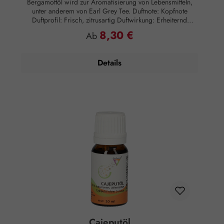
Bergamottöl wird zur Aromatisierung von Lebensmitteln,
unter anderem von Earl Grey Tee. Duftnote: Kopfnote
Duftprofil: Frisch, zitrusartig Duftwirkung: Erheiternd
Hautwirkung: Hautberuhigend Anwendung: Kosmetikum zur
8,30 €
Regulärer Preis:
Ab
Aromapflege der Haut Anwendungsempfehlung: Maximal 2
Tropfen auf 3 Esslöffel Salz für ein wohltuendes Bad
Zusammensetzung: 100 % naturreines, ätherisches
Details
Bergamottöl ohne Zusätze.
Cajeputöl