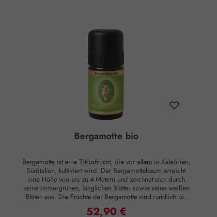
Bergamotte bio
Bergamotte ist eine Zitrusfrucht, die vor allem in Kalabrien,
Süditalien, kultiviert wird. Der Bergamottebaum erreicht
eine Höhe von bis zu 4 Metern und zeichnet sich durch
seine immergrünen, länglichen Blätter sowie seine weißen
Blüten aus. Die Früchte der Bergamotte sind rundlich bis
birnenförmig und besitzen einen sauren Geschmack; sie
52,90 €
Regulärer Preis:
werden zwischen November und März geerntet. In der