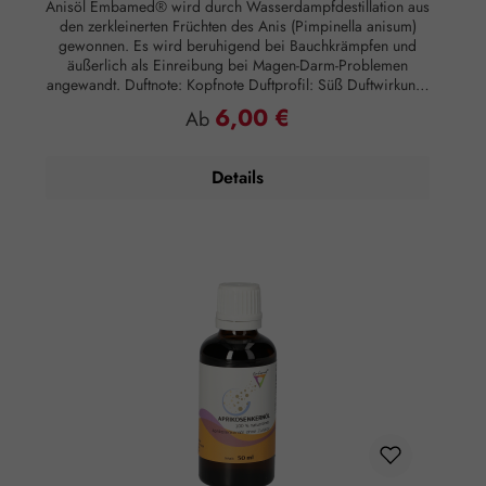
Anisöl Embamed® wird durch Wasserdampfdestillation aus
den zerkleinerten Früchten des Anis (Pimpinella anisum)
gewonnen. Es wird beruhigend bei Bauchkrämpfen und
äußerlich als Einreibung bei Magen-Darm-Problemen
angewandt. Duftnote: Kopfnote Duftprofil: Süß Duftwirkung:
Entspannend Hautwirkung: Hautberuhigend
6,00 €
Regulärer Preis:
Ab
Anwendungsempfehlung: Kosmetikum zur Aromapflege der
Haut Verzehrempfehlung: Maximal 10 Tropfen auf 3
Esslöffel Salz für ein wohltuendes Bad Zusammensetzung:
Details
100 % naturreines, ätherisches Anisöl ohne Zusätze.