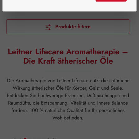
Produkte filtern
Leitner Lifecare Aromatherapie –
Die Kraft ätherischer Öle
Die Aromatherapie von Leitner Lifecare nutzt die natürliche
Wirkung ätherischer Öle für Körper, Geist und Seele.
Entdecken Sie hochwertige Essenzen, Duftmischungen und
Raumdüfte, die Entspannung, Vitalität und innere Balance
fördern. 100 % natürliche Qualität für Ihr persönliches
Wohlbefinden.