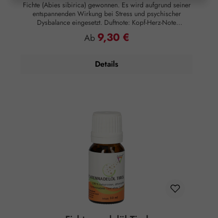
Fichte (Abies sibirica) gewonnen. Es wird aufgrund seiner
entspannenden Wirkung bei Stress und psychischer
Dysbalance eingesetzt. Duftnote: Kopf-Herz-Note
Hautwirkung: Entzündungshemmend Anwendung:
9,30 €
Regulärer Preis:
Ab
Kosmetikum zur Aromapflege der Haut
Anwendungsempfehlung: Maximal 10 Tropfen auf 50 ml
Mandelöl Zusammensetzung: 100 % naturreines, ätherisches
Details
Fichtennadelöl sibirisch ohne Zusätze.