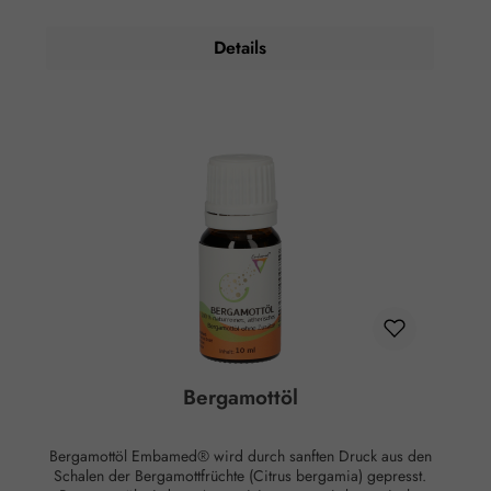
Parfümerie findet Bergamotte vor allem als Kopfnote in Eau
de Cologne Verwendung, wo ihr frischer und zitrusartiger
Details
Duft geschätzt wird. Darüber hinaus wird Bergamotte auch
in der Lebensmittel-Aromatisierung eingesetzt,
beispielsweise zur Geschmacksgebung von Earl Grey Tee,
was ihr eine besondere Bedeutung in der Gastronomie
verleiht. Anwendung: Kosmetikum zur Aromapflege der
Haut. Max. 1 Tropfen auf 3 EL Meersalz für ein Vollbad.
Zusammensetzung: Citrus Aurantium Bergamia (Bergamot)
Peel Oil* Org, Citral**, Limonene**, Linalool**. * aus
kontrolliert biologischem Anbau ** natürliche Bestandteile
des ätherischen Öls Hinweise: Kühl lagern. Außerhalb der
Reichweite von Kindern aufbewahren. Rechtlicher Hinweis:
Sind nicht für die Einnahme geeignet und werden als
Kosmetikum deklariert. Sie unterliegen daher der
Kosmetikverordnung und der EU-Richtlinie für kosmetische
Mittel.
Bergamottöl
Bergamottöl Embamed® wird durch sanften Druck aus den
Schalen der Bergamottfrüchte (Citrus bergamia) gepresst.