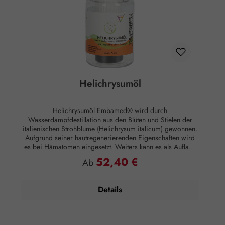
Helichrysumöl
Helichrysumöl Embamed® wird durch
Wasserdampfdestillation aus den Blüten und Stielen der
italienischen Strohblume (Helichrysum italicum) gewonnen.
Aufgrund seiner hautregenerierenden Eigenschaften wird
es bei Hämatomen eingesetzt. Weiters kann es als Auflage
bei Muskelschmerzen, Prellungen, Verstauchungen sowie
52,40 €
Regulärer Preis:
Ab
Zerrungen lindernd eingesetzt werden. Darüber hinaus wird
es auch bei verschiedenen Hautproblemen wie
Schuppenflechte angewendet. Hautwirkung: Regenerierend,
Details
antiviral Anwendung: Kosmetikum zur Aromapflege der
Haut Anwendungsempfehlung: Maximal 10 Tropfen auf 50
ml Mandelöl Zusammensetzung: 100 % naturreines,
ätherisches Helichrysumöl ohne Zusätze.