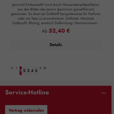
Jasminöl Embamed® wird durch Wasserdampfdestillation
aus den Blüten des Jasmin (Jasminum grandiflorum)
gewonnen. Es dient als Duftstoff beispielsweise für Parfums
oder um Tees zu aromatisieren. Duftnote: Herznote
Duftprofil: Blumig, exotisch Duftwirkung: Harmonisierend
Hautwirkung: Hautberuhigend Anwendung: Kosmetikum zur
52,40 €
Regulärer Preis:
Ab
Aromapflege der Haut Anwendungsempfehlung: Maximal 5
Tropfen auf 50 ml Mandelöl Zusammensetzung: 100 %
naturreines, ätherisches Jasminöl ohne Zusätze.
Details
1
2
3
4
5
Seite
Seite
Seite
Seite
Seite
Service-Hotline
Vertrag widerrufen