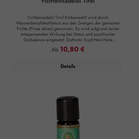
Fichtennadelöl Tirol
Fichtennadelöl Tirol Embamed® wird durch
Wasserdampfdestillation aus den Zweigen der gemeinen
Fichte (Picea abies) gewonnen. Es wird aufgrund seiner
entspannenden Wirkung bei Stress und psychischer
Dysbalance eingesetzt. Duftnote: Kopf-Herz-Note
Hautwirkung: Entzündungshemmend Anwendung:
10,80 €
Regulärer Preis:
Ab
Kosmetikum zur Aromapflege der Haut
Anwendungsempfehlung: Maximal 10 Tropfen auf 50 ml
Mandelöl Zusammensetzung: 100 % naturreines, ätherisches
Details
Fichtennadelöl Tirol ohne Zusätze.