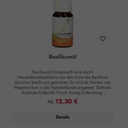
Basilikumöl
Basilikumöl Embamed® wird durch
Wasserdampfdestillation aus dem Kraut des Basilikum
(Ocimum basilicum) gewonnen. Es wird als Nerven- und
Magentonikum in der Naturheilkunde eingesetzt. Duftnote:
Kopfnote Duftprofil: Frisch, krautig Duftwirkung:
Vitalisierend Hautwirkung: Entzündungshemmend
12,30 €
Regulärer Preis:
Ab
Anwendung: Kosmetikum zur Aromapflege der Haut
Anwendungsempfehlung: Maximal 10 Tropfen auf 3
Esslöffel Salz für ein Vollbad Zusammensetzung: 100 %
Details
naturreines, ätherisches Basilikumöl ohne Zusätze.