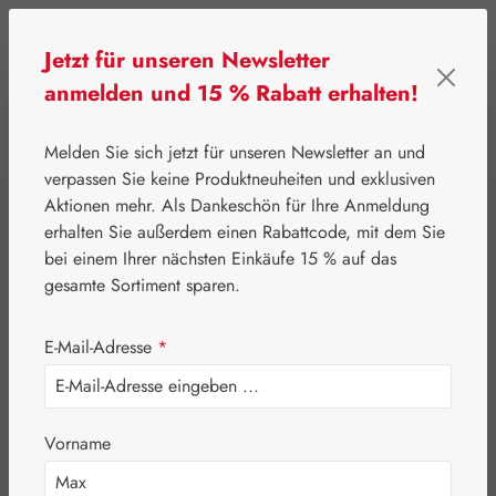
Zum Hauptinhalt springen
Jetzt für unseren Newsletter
anmelden und 15 % Rabatt erhalten!
0
Werkzeugleiste anzeigen
Du hast 0 Produkte
Melden Sie sich jetzt für unseren Newsletter an und
verpassen Sie keine Produktneuheiten und exklusiven
Aktionen mehr. Als Dankeschön für Ihre Anmeldung
⌂
Leitner Lifecare
Aromatherapie
Embamed®
erhalten Sie außerdem einen Rabattcode, mit dem Sie
Eukalyptusöl
bei einem Ihrer nächsten Einkäufe 15 % auf das
gesamte Sortiment sparen.
E-Mail-Adresse
*
Vorname
Bildergalerie überspringen