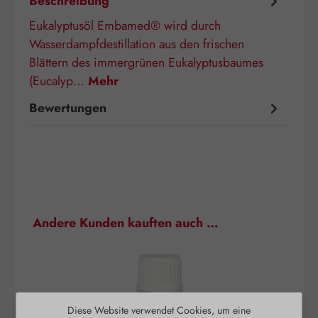
Beschreibung
Eukalyptusöl Embamed® wird durch
Wasserdampfdestillation aus den frischen
Blättern des immergrünen Eukalyptusbaumes
(Eucalyp…
Mehr
Bewertungen
Produktgalerie überspringen
Andere Kunden kauften auch …
Diese Website verwendet Cookies, um eine