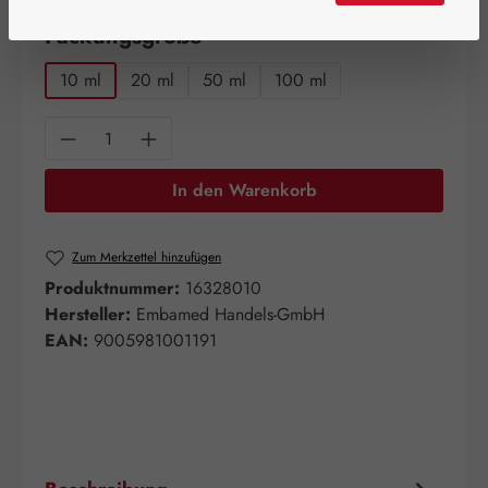
auswählen
Packungsgröße
10 ml
20 ml
50 ml
100 ml
Produkt Anzahl: Gib den gewünschten Wert e
In den Warenkorb
Zum Merkzettel hinzufügen
Produktnummer:
16328010
Hersteller:
Embamed Handels-GmbH
EAN:
9005981001191