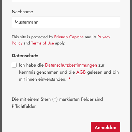
Nachname
This site is protected by
Friendly Captcha
and its
Privacy
Policy
and
Terms of Use
apply.
Datenschutz
Ich habe die
Datenschutzbestimmungen
zur
Kenntnis genommen und die
AGB
gelesen und bin
mit ihnen einverstanden.
*
Regulärer Preis:
6,00 €
Die mit einem Stern (*) markierten Felder sind
Inhalt:
0.01 Liter
Pflichtfelder.
Preise inkl. MwSt. zzgl. Versandkosten
Artikel auf Lager.
Anmelden