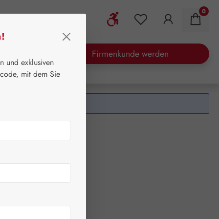
0
Werkzeugleiste anzeigen
Du hast 0 Produkte
n!
waren
Aktionen
Firmenkunde werden
en und exklusiven
tcode, mit dem Sie