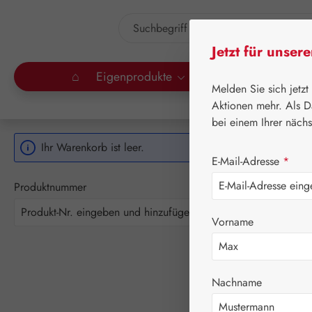
Zum Hauptinhalt springen
Jetzt für unser
⌂
Eigenprodukte
Gall Pharma
Lei
Melden Sie sich jetzt
Aktionen mehr. Als D
bei einem Ihrer näch
Ihr Warenkorb ist leer.
E-Mail-Adresse
*
Produktnummer
Vorname
Nachname