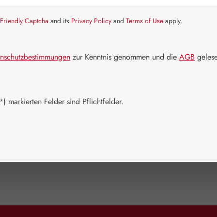
Friendly Captcha
and its
Privacy Policy
and
Terms of Use
apply.
nschutzbestimmungen
zur Kenntnis genommen und die
AGB
gelese
) markierten Felder sind Pflichtfelder.