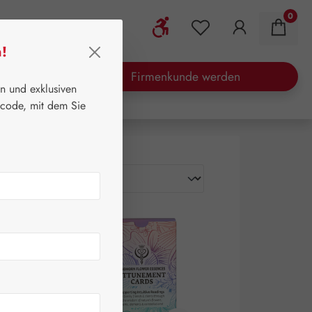
0
Werkzeugleiste anzeigen
Du hast 0 Produkte
n!
waren
Aktionen
Firmenkunde werden
en und exklusiven
tcode, mit dem Sie