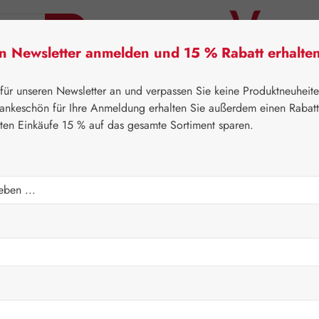
en Newsletter anmelden und 15 % Rabatt erhalte
tner Lifecare
Pater Severin Naturprodukte
Handels
 für unseren Newsletter an und verpassen Sie keine Produktneuheit
ankeschön für Ihre Anmeldung erhalten Sie außerdem einen Rabat
sten Einkäufe 15 % auf das gesamte Sortiment sparen.
⌂
Leitner Lifecare
Medien
Kartensets