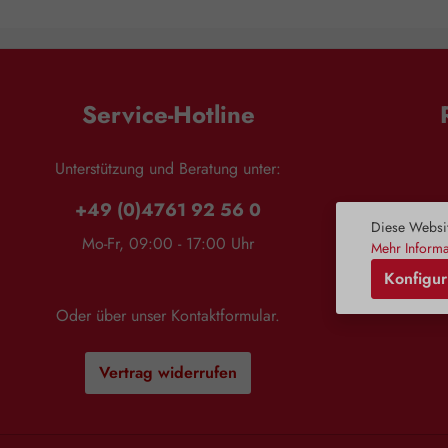
cm
Verwendung
Schließen 
konzentri
eine 
Bezieh
Service-Hotline
Bereich 
stressig is
Gleichg
Unterstützung und Beratung unter:
Mischen
während Si
+49 (0)4761 92 56 0
auf 
Diese Websit
konzentrie
Mo-Fr, 09:00 - 17:00 Uhr
Mehr Informa
dann ei
Wid
Stapel. D
Konfigur
nach, we
Blüte und i
Oder über unser
Kontaktformular
.
in Bezug 
Situati
Auswahl:
Vertrag widerrufen
langsam
Karten an 
drei Bild
meisten a