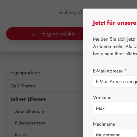
um Hauptinhalt springen
Zur Suche springen
Jetzt für unser
⌂
Eigenprodukte
Gall Pharma
Lei
Melden Sie sich jetzt
Aktionen mehr. Als D
bei einem Ihrer näch
E-Mail-Adresse
*
Eigenprodukte
Gall Pharma
Vorname
Leitner Lifecare
Aromatherapie
Blütenessenzen
Nachname
Basics