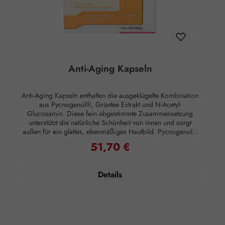
Anti-Aging Kapseln
Anti-Aging Kapseln enthalten die ausgeklügelte Kombination
aus Pycnogenol®, Grüntee Extrakt und N-Acetyl-
Glucosamin. Diese fein abgestimmte Zusammensetzung
unterstützt die natürliche Schönheit von innen und sorgt
außen für ein glattes, ebenmäßiges Hautbild. Pycnogenol®
Extrakt aus der Rinde der französischen Meereskiefer (Pinus
51,70 €
Regulärer Preis:
pinaster) ist ein natürlicher Pflanzenextrakt mit zahlreichen
antioxidativen organischen Säuren, Bioflavonoiden und
einem hohen Gehalt an Proanthocyanidinen. Schon 400
Details
Jahre vor Christus verwendete der bekannte griechische
Arzt Hippokrates Pinienrinde bei überschießenden
Reaktionen des Immunsystems. Grüntee Extrakt beinhaltet
ein hohes Ausmaß an Catechinen, die als Radikalfänger
dienen. Der wohl wichtigste Vertreter der Catechine aus
Grüntee ist der Inhaltsstoff Epigallocatechingallat (EGCG),