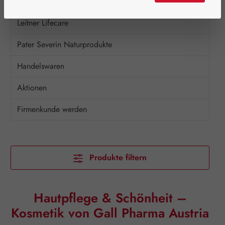
Vitamine & Co.
Leitner Lifecare
Pater Severin Naturprodukte
Handelswaren
Aktionen
Firmenkunde werden
Produkte filtern
Hautpflege & Schönheit –
Kosmetik von Gall Pharma Austria