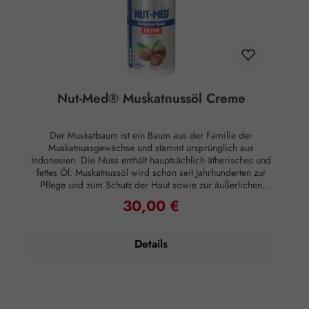
Paraffin Hinweise: Bei etwaigem Auftreten von
Hautreizungen sofort absetzen. Nicht ins Auge bringen
oder auf Schleimhäute auftragen. Für Kinder unzugänglich
aufbewahren. Nicht über 25°C lagern.
Nut-Med® Muskatnussöl Creme
Der Muskatbaum ist ein Baum aus der Familie der
Muskatnussgewächse und stammt ursprünglich aus
Indonesien. Die Nuss enthält hauptsächlich ätherisches und
fettes Öl. Muskatnussöl wird schon seit Jahrhunderten zur
Pflege und zum Schutz der Haut sowie zur äußerlichen
Anwendung bei Gelenksbeschwerden verwendet. Das in
30,00 €
Regulärer Preis:
unserer Muskatnussöl Creme enthaltene Menthol hat
kühlende, juckreiz- und schmerzlindernde Eigenschaften
und kann deshalb unter anderem bei Sportverletzungen,
Details
Gelenks- und Muskelschmerzen angewendet werden. Durch
das enthaltene Methylsalicylat wird die Durchblutung
angeregt, dadurch können die Inhaltsstoffe besonders gut in
die Haut gelangen. Dort entfaltet Nut-Med® seine
schmerzlindernden und entzündungshemmenden