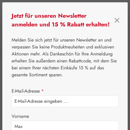
Zum Hauptinhalt springen
Jetzt für unseren Newsletter
anmelden und 15 % Rabatt erhalten!
0
Werkzeugleiste anzeigen
Du hast 0 Produkte a
Melden Sie sich jetzt für unseren Newsletter an und
verpassen Sie keine Produktneuheiten und exklusiven
Aktionen mehr. Als Dankeschön für Ihre Anmeldung
⌂
Gall Pharma
Beauty & Pflege
erhalten Sie außerdem einen Rabattcode, mit dem Sie
bei einem Ihrer nächsten Einkäufe 15 % auf das
Eigenprodukte
gesamte Sortiment sparen.
Gall Pharma
E-Mail-Adresse
*
Lithium
Aminosäuren
Vorname
Augen
Beauty & Pflege