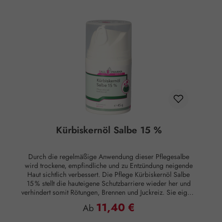
auftragen.Ingredients:Chamomilla Recutita Water,
Petrolatum, Paraffinum Liquidum, Lanolin, Simmondsia
Chinensis Seed Oil (Jojoba Oil), Glycerin, Benzyl Alcohol,
Cera Alba, Sorbitan Sesquioleate, Dicocoyl Pentaerythrityl
Distearyl Citrate, Aluminum Stearates, Cera Flava,
Chamomilla Recutita Flower Extract, Parfum, Chamomilla
Recutita Oil, Linalool, Limonene, EugenolHinweise:Bei
etwaigem Auftreten von Hautreizungen sofort absetzen.
Nicht ins Auge bringen oder auf Schleimhäute auftragen.
Für Kinder unzugänglich aufbewahren. Nicht über 25°C
lagern.
Kürbiskernöl Salbe 15 %
Durch die regelmäßige Anwendung dieser Pflegesalbe
wird trockene, empfindliche und zu Entzündung neigende
Haut sichtlich verbessert. Die Pflege Kürbiskernöl Salbe
15 % stellt die hauteigene Schutzbarriere wieder her und
verhindert somit Rötungen, Brennen und Juckreiz. Sie eignet
sich besonders für rissige, trockene und verletzte
11,40 €
Regulärer Preis:
Ab
Hautstellen, als Hand- & Fußpflegesalbe und Nagelpflege.
Anwendungsgebiete: Verbessert die Elastizität der Haut