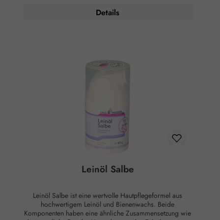
Versorgt die Haut mit ausreichend Feuchtigkeit Lindert
Details
Trockenheit und Irritationen Anwendung: Auf die intakte
Haut auftragen. Ingredients: Aqua, Butyrospermum Parkii
(Shea) Butter, Cucurbita Pepo (Styrian Pumpkin) Seed Oil,
Helianthus Annuus (Sunflower) Seed Oil, Sorbitan
Sesquioleate, Dicocoyl Pentaerythrityl Distearyl Citrat, Cera
Alba, Aluminium Stearates, Glycerin Hinweise: Bei
etwaigem Auftreten von Hautreizungen sofort absetzen.
Nicht ins Auge bringen oder auf Schleimhäute auftragen.
Für Kinder unzugänglich aufbewahren. Nicht über 25 °C
lagern. Sparsam verwenden und gut einmassieren. Achtung
bei heller Kleidung, kann Spuren hinterlassen.
Leinöl Salbe
Leinöl Salbe ist eine wertvolle Hautpflegeformel aus
hochwertigem Leinöl und Bienenwachs. Beide
Komponenten haben eine ähnliche Zusammensetzung wie