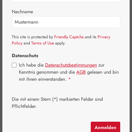
Bonsal®
Nachname
Coenzym Q-10
Fit-Linie
This site is protected by
Friendly Captcha
and its
Privacy
Policy
and
Terms of Use
apply.
Gall Exklusiv
Gelenke
Datenschutz
Ich habe die
Datenschutzbestimmungen
zur
Naturstoffe
Kenntnis genommen und die
AGB
gelesen und bin
Neutralglobuli
mit ihnen einverstanden.
*
OSP22®
Die mit einem Stern (*) markierten Felder sind
Pflanzliche Produkte
Pflichtfelder.
Sonstige Artikel
Topinambur
Anmelden