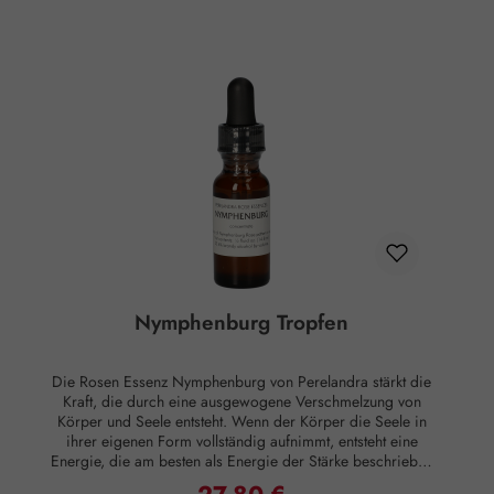
Perelandra Essenz Nasturtium. Hinweise: Alkoholgehalt:
23,6% Vol. Kühl lagern. Außerhalb der Reichweite von
Kindern aufbewahren. Rechtlicher Hinweis: Essenzen und
Schwingungsmittel sind im Sinne des Art. 2 der VO (EG)
Nr. 178/2002 Lebensmittel und haben keine direkte, nach
klassisch wissenschaftlichen Maßstäben nachgewiesene
Wirkung auf Körper oder Psyche. Alle Aussagen beziehen
sich ausschließlich auf energetische Aspekte wie Aura,
Meridiane, Chakren etc.
Nymphenburg Tropfen
Die Rosen Essenz Nymphenburg von Perelandra stärkt die
Kraft, die durch eine ausgewogene Verschmelzung von
Körper und Seele entsteht. Wenn der Körper die Seele in
ihrer eigenen Form vollständig aufnimmt, entsteht eine
Energie, die am besten als Energie der Stärke beschrieben
werden kann. Nymphenburg erleichtert diese