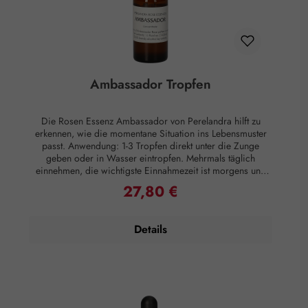
Ambassador Tropfen
Die Rosen Essenz Ambassador von Perelandra hilft zu
erkennen, wie die momentane Situation ins Lebensmuster
passt. Anwendung: 1-3 Tropfen direkt unter die Zunge
geben oder in Wasser eintropfen. Mehrmals täglich
einnehmen, die wichtigste Einnahmezeit ist morgens und
abends. Essenzen können auch äußerlich angewandt
27,80 €
Regulärer Preis:
werden, indem man sie Lotionen oder Salben beimischt
oder sie ins Badewasser gibt, was besonders effektiv ist.
Zusammensetzung: Brandy, energetisiertes stilles Wasser,
Details
Perelandra Essenz Ambassador. Hinweise: Alkoholgehalt:
23,6% Vol. Kühl lagern. Außerhalb der Reichweite von
Kindern aufbewahren. Rechtlicher Hinweis: Essenzen und
Schwingungsmittel sind im Sinne des Art. 2 der VO (EG)
Nr. 178/2002 Lebensmittel und haben keine direkte, nach
klassisch wissenschaftlichen Maßstäben nachgewiesene
Wirkung auf Körper oder Psyche. Alle Aussagen beziehen