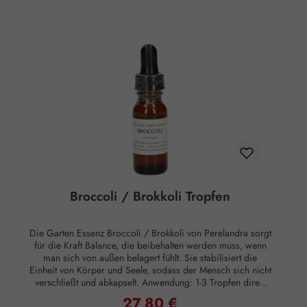
Außerhalb der Reichweite von Kindern aufbewahren.
Rechtlicher Hinweis: Essenzen und Schwingungsmittel sind
im Sinne des Art. 2 der VO (EG) Nr. 178/2002
Lebensmittel und haben keine direkte, nach klassisch
wissenschaftlichen Maßstäben nachgewiesene Wirkung auf
Körper oder Psyche. Alle Aussagen beziehen sich
ausschließlich auf energetische Aspekte wie Aura,
Meridiane, Chakren etc.
Broccoli / Brokkoli Tropfen
Die Garten Essenz Broccoli / Brokkoli von Perelandra sorgt
für die Kraft Balance, die beibehalten werden muss, wenn
man sich von außen belagert fühlt. Sie stabilisiert die
Einheit von Körper und Seele, sodass der Mensch sich nicht
verschließt und abkapselt. Anwendung: 1-3 Tropfen direkt
unter die Zunge geben oder in Wasser eintropfen.
27,80 €
Regulärer Preis: