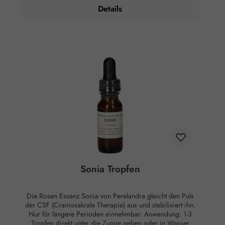
abends. Essenzen können auch äußerlich angewandt
Details
werden, indem man sie Lotionen oder Salben beimischt
oder sie ins Badewasser gibt, was besonders effektiv ist.
Zusammensetzung: Brandy, energetisiertes stilles Wasser,
Perelandra Natur Programm Essenz Sobopla. Hinweise:
Alkoholgehalt: 23,6% Vol. Kühl lagern. Außerhalb der
Reichweite von Kindern aufbewahren. Rechtlicher Hinweis:
Essenzen und Schwingungsmittel sind im Sinne des Art. 2
der VO (EG) Nr. 178/2002 Lebensmittel und haben keine
direkte, nach klassisch wissenschaftlichen Maßstäben
nachgewiesene Wirkung auf Körper oder Psyche. Alle
Aussagen beziehen sich ausschließlich auf energetische
Aspekte wie Aura, Meridiane, Chakren etc.
Sonia Tropfen
Die Rosen Essenz Sonia von Perelandra gleicht den Puls
der CSF (Craniosakrale Therapie) aus und stabilisiert ihn.
Nur für längere Perioden einnehmbar. Anwendung: 1-3
Tropfen direkt unter die Zunge geben oder in Wasser