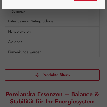
Kosmetik
Schmuck
Pater Severin Naturprodukte
Handelswaren
Aktionen
Firmenkunde werden
Produkte filtern
Perelandra Essenzen – Balance &
Stabilität für Ihr Energiesystem