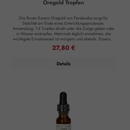
Oregold Tropfen
Die Rosen Essenz Oregold von Perelandra sorgt für
Stabilität am Ende eines Entwicklungsprozesses.
Anwendung: 1-3 Tropfen direkt unter die Zunge geben oder
in Wasser eintropfen. Mehrmals täglich einnehmen, die
wichtigste Einnahmezeit ist morgens und abends. Essenzen
können auch äußerlich angewandt werden, indem man sie
27,80 €
Regulärer Preis:
Lotionen oder Salben beimischt oder sie ins Badewasser
gibt, was besonders effektiv ist. Zusammensetzung: Brandy,
energetisiertes stilles Wasser, Perelandra Essenz Oregold.
Details
Hinweise: Alkoholgehalt: 23,6% Vol. Kühl lagern.
Außerhalb der Reichweite von Kindern aufbewahren.
Rechtlicher Hinweis: Essenzen und Schwingungsmittel sind
im Sinne des Art. 2 der VO (EG) Nr. 178/2002
Lebensmittel und haben keine direkte, nach klassisch
wissenschaftlichen Maßstäben nachgewiesene Wirkung auf
Körper oder Psyche. Alle Aussagen beziehen sich
ausschließlich auf energetische Aspekte wie Aura,
Meridiane, Chakren etc.