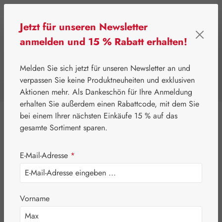
Zum Hauptinhalt springen
Jetzt für unseren Newsletter
anmelden und 15 % Rabatt erhalten!
0
Werkzeugleiste anzeigen
Du hast 0 Produkte a
Melden Sie sich jetzt für unseren Newsletter an und
verpassen Sie keine Produktneuheiten und exklusiven
Aktionen mehr. Als Dankeschön für Ihre Anmeldung
⌂
Leitner Lifecare
Blütenessenzen
Perelandra
erhalten Sie außerdem einen Rabattcode, mit dem Sie
bei einem Ihrer nächsten Einkäufe 15 % auf das
Eigenprodukte
gesamte Sortiment sparen.
Gall Pharma
E-Mail-Adresse
*
Leitner Lifecare
Aromatherapie
Vorname
Blütenessenzen