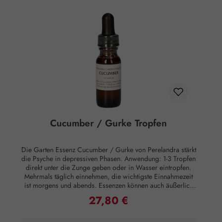
Nr. 178/2002 Lebensmittel und haben keine direkte, nach
klassisch wissenschaftlichen Maßstäben nachgewiesene
Wirkung auf Körper oder Psyche. Alle Aussagen beziehen
sich ausschließlich auf energetische Aspekte wie Aura,
Meridiane, Chakren etc.
Cucumber / Gurke Tropfen
Die Garten Essenz Cucumber / Gurke von Perelandra stärkt
die Psyche in depressiven Phasen. Anwendung: 1-3 Tropfen
direkt unter die Zunge geben oder in Wasser eintropfen.
Mehrmals täglich einnehmen, die wichtigste Einnahmezeit
ist morgens und abends. Essenzen können auch äußerlich
angewandt werden, indem man sie Lotionen oder Salben
27,80 €
Regulärer Preis:
beimischt oder sie ins Badewasser gibt, was besonders
effektiv ist. Zusammensetzung: Brandy, energetisiertes stilles
Wasser, Perelandra Essenz Cucumber. Hinweise: