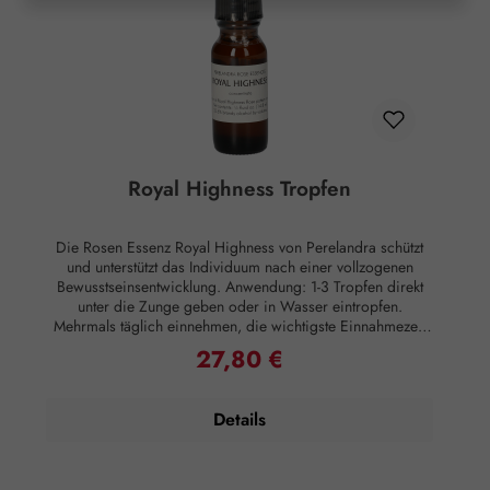
klassisch wissenschaftlichen Maßstäben nachgewiesene
Wirkung auf Körper oder Psyche. Alle Aussagen beziehen
sich ausschließlich auf energetische Aspekte wie Aura,
Meridiane, Chakren etc.
Royal Highness Tropfen
Die Rosen Essenz Royal Highness von Perelandra schützt
und unterstützt das Individuum nach einer vollzogenen
Bewusstseinsentwicklung. Anwendung: 1-3 Tropfen direkt
unter die Zunge geben oder in Wasser eintropfen.
Mehrmals täglich einnehmen, die wichtigste Einnahmezeit
ist morgens und abends. Essenzen können auch äußerlich
27,80 €
Regulärer Preis:
angewandt werden, indem man sie Lotionen oder Salben
beimischt oder sie ins Badewasser gibt, was besonders
effektiv ist. Zusammensetzung: Brandy, energetisiertes stilles
Details
Wasser, Perelandra Essenz Royal Highness. Hinweise:
Alkoholgehalt: 23,6% Vol. Kühl lagern. Außerhalb der
Reichweite von Kindern aufbewahren. Rechtlicher Hinweis:
Essenzen und Schwingungsmittel sind im Sinne des Art. 2