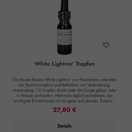
wissenschaftlichen Maßstäben nachgewiesene Wirkung auf
Körper oder Psyche. Alle Aussagen beziehen sich
ausschließlich auf energetische Aspekte wie Aura,
Meridiane, Chakren etc.
White Lightnin' Tropfen
Die Rosen Essenz White Lightnin' von Perelandra unterstützt
die Synchronisation und Reflektion von Veränderung.
Anwendung: 1-3 Tropfen direkt unter die Zunge geben oder
in Wasser eintropfen. Mehrmals täglich einnehmen, die
wichtigste Einnahmezeit ist morgens und abends. Essenzen
können auch äußerlich angewandt werden, indem man sie
27,80 €
Regulärer Preis:
Lotionen oder Salben beimischt oder sie ins Badewasser
gibt, was besonders effektiv ist. Zusammensetzung: Brandy,
energetisiertes stilles Wasser, Perelandra Essenz White
Details
Lightnin'. Hinweise: Alkoholgehalt: 23,6% Vol. Kühl lagern.