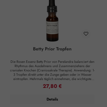
sich ausschließlich auf energetische Aspekte wie Aura,
Meridiane, Chakren etc.
Betty Prior Tropfen
Die Rosen Essenz Betty Prior von Perelandra balanciert den
Rhythmus des Ausdehnens und Zusammenziehens der
cranialen Knochen (Craniosakrale Therapie). Anwendung: 1-
3 Tropfen direkt unter die Zunge geben oder in Wasser
eintropfen. Mehrmals täglich einnehmen, die wichtigste
Einnahmezeit ist morgens und abends. Essenzen können
27,80 €
Regulärer Preis:
auch äußerlich angewandt werden, indem man sie Lotionen
oder Salben beimischt oder sie ins Badewasser gibt, was
besonders effektiv ist. Zusammensetzung: Brandy,
Details
energetisiertes stilles Wasser, Perelandra Essenz Betty Prior.
Hinweise: Alkoholgehalt: 23,6% Vol. Kühl lagern.