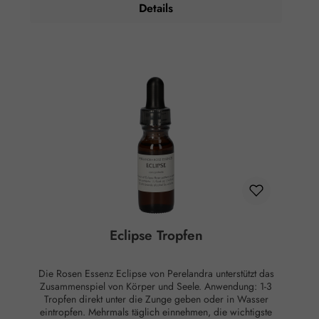
Details
Alkoholgehalt: 23,6% Vol. Kühl lagern. Außerhalb der
Reichweite von Kindern aufbewahren. Rechtlicher Hinweis:
Essenzen und Schwingungsmittel sind im Sinne des Art. 2
der VO (EG) Nr. 178/2002 Lebensmittel und haben keine
direkte, nach klassisch wissenschaftlichen Maßstäben
nachgewiesene Wirkung auf Körper oder Psyche. Alle
Aussagen beziehen sich ausschließlich auf energetische
Aspekte wie Aura, Meridiane, Chakren etc.
Eclipse Tropfen
Die Rosen Essenz Eclipse von Perelandra unterstützt das
Zusammenspiel von Körper und Seele. Anwendung: 1-3
Tropfen direkt unter die Zunge geben oder in Wasser
eintropfen. Mehrmals täglich einnehmen, die wichtigste