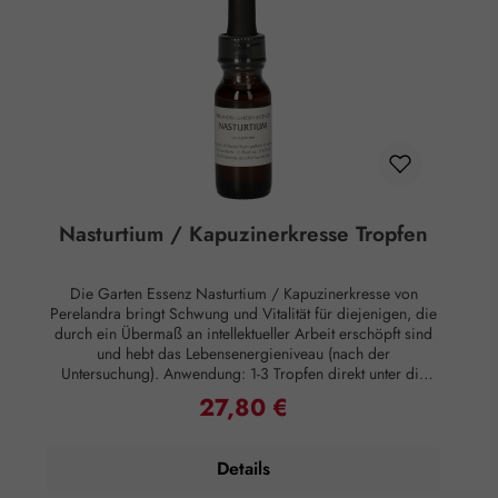
nachgewiesene Wirkung auf Körper oder Psyche. Alle
Aussagen beziehen sich ausschließlich auf energetische
Aspekte wie Aura, Meridiane, Chakren etc.
Nasturtium / Kapuzinerkresse Tropfen
Die Garten Essenz Nasturtium / Kapuzinerkresse von
Perelandra bringt Schwung und Vitalität für diejenigen, die
durch ein Übermaß an intellektueller Arbeit erschöpft sind
und hebt das Lebensenergieniveau (nach der
Untersuchung). Anwendung: 1-3 Tropfen direkt unter die
Zunge geben oder in Wasser eintropfen. Mehrmals täglich
27,80 €
Regulärer Preis:
einnehmen, die wichtigste Einnahmezeit ist morgens und
abends. Essenzen können auch äußerlich angewandt
werden, indem man sie Lotionen oder Salben beimischt
Details
oder sie ins Badewasser gibt, was besonders effektiv ist.
Zusammensetzung: Brandy, energetisiertes stilles Wasser,