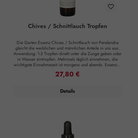
Chives / Schnittlauch Tropfen
Die Garten Essenz Chives / Schnittlauch von Perelandra
gleicht die weiblichen und männlichen Anteile in uns aus.
Anwendung: 1-3 Tropfen direkt unter die Zunge geben oder
in Wasser eintropfen. Mehrmals täglich einnehmen, die
wichtigste Einnahmezeit ist morgens und abends. Essenzen
können auch äußerlich angewandt werden, indem man sie
27,80 €
Regulärer Preis:
Lotionen oder Salben beimischt oder sie ins Badewasser
gibt, was besonders effektiv ist. Zusammensetzung: Brandy,
energetisiertes stilles Wasser, Perelandra Essenz Chives.
Details
Hinweise: Alkoholgehalt: 23,6% Vol. Kühl lagern.
Außerhalb der Reichweite von Kindern aufbewahren.
Rechtlicher Hinweis: Essenzen und Schwingungsmittel sind
im Sinne des Art. 2 der VO (EG) Nr. 178/2002
Lebensmittel und haben keine direkte, nach klassisch
wissenschaftlichen Maßstäben nachgewiesene Wirkung auf
Körper oder Psyche. Alle Aussagen beziehen sich
ausschließlich auf energetische Aspekte wie Aura,
Meridiane, Chakren etc.