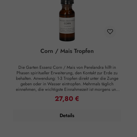
Corn / Mais Tropfen
Die Garten Essenz Corn / Mais von Perelandra hilft in
Phasen spiritueller Erweiterung, den Kontakt zur Erde zu
behalten. Anwendung: 1-3 Tropfen direkt unter die Zunge
geben oder in Wasser eintropfen. Mehrmals täglich
einnehmen, die wichtigste Einnahmezeit ist morgens und
abends. Essenzen können auch äußerlich angewandt
27,80 €
Regulärer Preis:
werden, indem man sie Lotionen oder Salben beimischt
oder sie ins Badewasser gibt, was besonders effektiv ist.
Zusammensetzung: Brandy, energetisiertes stilles Wasser,
Details
Perelandra Essenz Corn. Hinweise: Alkoholgehalt: 23,6%
Vol. Kühl lagern. Außerhalb der Reichweite von Kindern
aufbewahren. Rechtlicher Hinweis: Essenzen und
Schwingungsmittel sind im Sinne des Art. 2 der VO (EG)