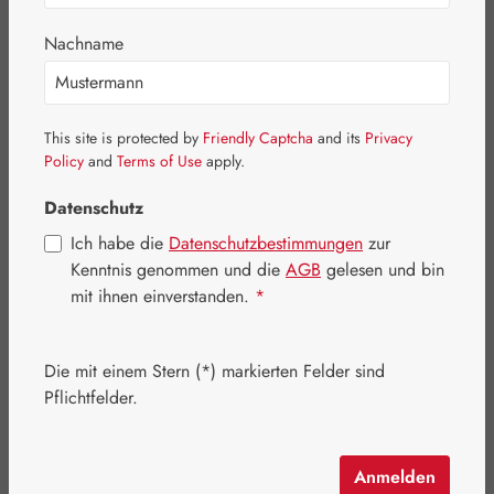
Australian Bush Flowers Essences®
Nachname
Bach® Original
DEVA
FES Quintessentials
This site is protected by
Friendly Captcha
and its
Privacy
Policy
and
Terms of Use
apply.
Findhorn
Datenschutz
Healing Herbs®
Ich habe die
Datenschutzbestimmungen
zur
Living Essences
Kenntnis genommen und die
AGB
gelesen und bin
mit ihnen einverstanden.
*
Perelandra
PHI Essences
Die mit einem Stern (*) markierten Felder sind
Basics
Pflichtfelder.
Medien
Eigenprodukte
Anmelden