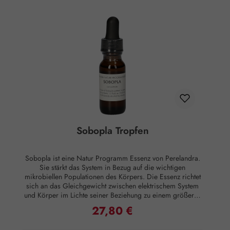
der VO (EG) Nr. 178/2002 Lebensmittel und haben keine
direkte, nach klassisch wissenschaftlichen Maßstäben
nachgewiesene Wirkung auf Körper oder Psyche. Alle
Aussagen beziehen sich ausschließlich auf energetische
Aspekte wie Aura, Meridiane, Chakren etc.
Sobopla Tropfen
Sobopla ist eine Natur Programm Essenz von Perelandra.
Sie stärkt das System in Bezug auf die wichtigen
mikrobiellen Populationen des Körpers. Die Essenz richtet
sich an das Gleichgewicht zwischen elektrischem System
und Körper im Lichte seiner Beziehung zu einem größeren
Umweltbild. Anwendung: 1-3 Tropfen direkt unter die Zunge
27,80 €
Regulärer Preis:
geben oder in Wasser eintropfen. Mehrmals täglich
einnehmen, die wichtigste Einnahmezeit ist morgens und