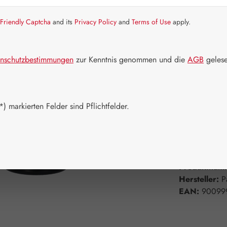
Friendly Captcha
and its
Privacy Policy
and
Terms of Use
apply.
Artikel auf La
Packungs
nschutzbestimmungen
zur Kenntnis genommen und die
AGB
gelese
50 ml
Produkt 
) markierten Felder sind Pflichtfelder.
Zum Merkzett
Produktnum
Hersteller:
P
EAN:
90099