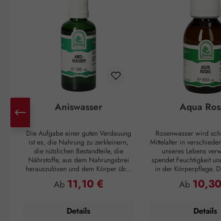
Aniswasser
Aqua Ros
Die Aufgabe einer guten Verdauung
Rosenwasser wird sch
ist es, die Nahrung zu zerkleinern,
Mittelalter in verschied
die nützlichen Bestandteile, die
unseres Lebens verw
Nährstoffe, aus dem Nahrungsbrei
spendet Feuchtigkeit un
herauszulösen und dem Körper über
in der Körperpflege. Di
das Blut zur Verfügung zu stellen. Der
sich gut an, wen
11,10 €
10,30
Regulärer Preis:
Regulärer P
Ab
Ab
Rest des Essens soll wieder, am
Feuchtigkeitsspeicher ge
besten in regelmäßigen Abständen,
ausreichend Nährstof
ausgeschieden werden. Passiert das
geschmeidiges Haut
Details
Details
nicht, können unangenehme
Verfügung stehen. Auf 