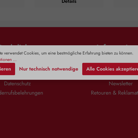
Details
Haut und Haar
“Well” beschreibt das Zuwachsen
entsprechen
Rosenwasser
von Pflanzenwunden und im weiteren
und gr
genehmes
Sinn das Zusammenwachsen von
Bitterorange
zungen und
Knochen. Äußerliche Anwendungen
aus Bitteror
ildung. Auch
finden bei Prellungen,
eingearbei
sogar zum
Verstauchungen und Zerrungen statt.
Sirupe
 findet Aqua
Hier werden vorwiegend
Körpersäfte
 dezente Duft
Zubereitungen aus der Wurzel, aber
noch heute
Rechtliches
Information
m Kopf, die
auch aus dem Kraut verwendet.
Atemwege od
ulter- und
Weitere Informationen finden Sie
brauchen. D
e verwendet Cookies, um eine bestmögliche Erfahrung bieten zu können.
urch Stress
unter:
Schluck
tionen ...
sae lässt uns
https://www.ages.at/mensch/arzneim
ausgeglic
Impressum
Zahlung & Versa
ieren
Nur technisch notwendige
Alle Cookies akzeptier
. Seine
ittel-
Rachen und 
AGB
Kontaktformula
aften nützen
medizinprodukte/heilpflanzen/beinw
er kann
- und
ell Zusammensetzung: Beinwell Spray
Geschm
Datenschutz
Newsletter
aut.
enthält einen hochwertigen
Inhaltsst
ei Bedarf 1
wässrig/alkoholischen Auszug aus
Bitterorangen
errufsbelehrungen
Retouren & Reklama
täglich.
Beinwellwurzel, hergestellt laut
Einfluss
er, Rosenöl.
Arzneibuch. Alkoholgehalt: 66 % Vol.
Darmt
e hochwertige
Hinweise: Nur auf intakte Haut
Verzehrempf
ätherischem
aufbringen. Bei etwaigem Auftreten
4 x tägl
von Hautreizungen sofort absetzen.
Zusammens
Nicht ins Auge bringen oder auf
(Sacc
Schleimhäute auftragen. Außerhalb
Bitterorange
der Reichweite von kleinen Kindern
Wasser, B