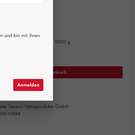
ger.
auswählen
größen
n und bin mit ihnen
0 g
220 g
450 g
1000 g
Anzahl: Gib den gewünschten Wert ein oder 
In den Warenkorb
Anmelden
el hinzufügen
mer:
18179991
ater Severin Naturprodukte GmbH
99016888