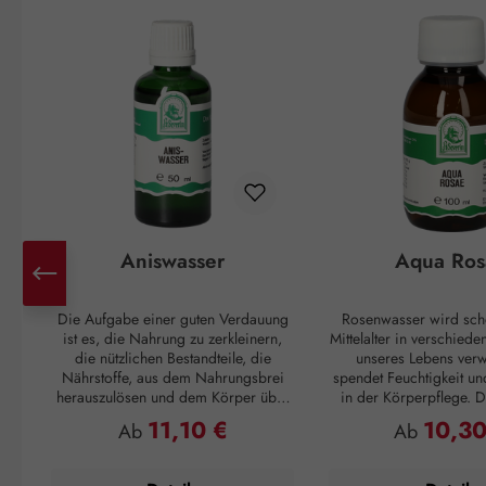
Aniswasser
Aqua Ros
Die Aufgabe einer guten Verdauung
Rosenwasser wird sch
ist es, die Nahrung zu zerkleinern,
Mittelalter in verschied
die nützlichen Bestandteile, die
unseres Lebens verw
Nährstoffe, aus dem Nahrungsbrei
spendet Feuchtigkeit un
herauszulösen und dem Körper über
in der Körperpflege. Di
das Blut zur Verfügung zu stellen. Der
sich gut an, wen
11,10 €
10,30
Regulärer Preis:
Regulärer P
Ab
Ab
Rest des Essens soll wieder, am
Feuchtigkeitsspeicher ge
besten in regelmäßigen Abständen,
ausreichend Nährstof
ausgeschieden werden. Passiert das
geschmeidiges Haut