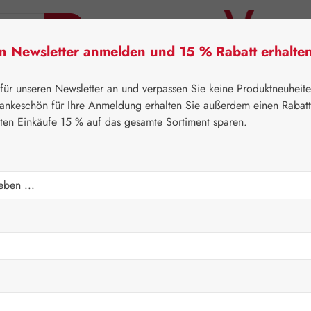
en Newsletter anmelden und 15 % Rabatt erhalte
tner Lifecare
Pater Severin Naturprodukte
Handels
 für unseren Newsletter an und verpassen Sie keine Produktneuheit
ankeschön für Ihre Anmeldung erhalten Sie außerdem einen Rabat
sten Einkäufe 15 % auf das gesamte Sortiment sparen.
⌂
Pater Severin Naturprodukte
Schönheit & Pflege
Regulärer Prei
12,40 
Inhalt:
0.05 Ki
Preise inkl. M