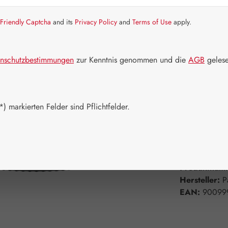
Friendly Captcha
and its
Privacy Policy
and
Terms of Use
apply.
Artikel auf La
Packungs
nschutzbestimmungen
zur Kenntnis genommen und die
AGB
gelese
50 g
10
Produkt 
) markierten Felder sind Pflichtfelder.
Zum Merkzett
Produktnum
Hersteller:
P
EAN:
90099