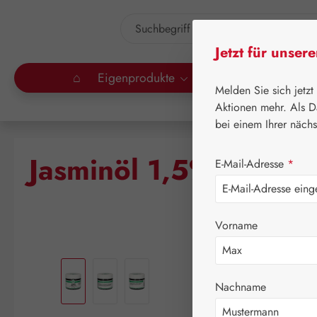
um Hauptinhalt springen
Zur Suche springen
Jetzt für unser
⌂
Eigenprodukte
Gall Pharma
Lei
Melden Sie sich jetzt
Aktionen mehr. Als D
bei einem Ihrer näch
Jasminöl 1,5% Salbe
E-Mail-Adresse
*
Vorname
Bildergalerie überspringen
Nachname