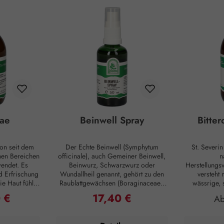
ae
Beinwell Spray
Bitte
on seit dem
Der Echte Beinwell (Symphytum
St. Severi
enen Bereichen
officinale), auch Gemeiner Beinwell,
n
endet. Es
Beinwurz, Schwarzwurz oder
Herstellungsv
d Erfrischung
Wundallheil genannt, gehört zu den
versteht 
e Haut fühlt
Raublattgewächsen (Boraginaceae).
wässrige,
n ihre
Die Bezeichnung “Beinwell” stammt
Einnehmen,
 €
17,40 €
reis:
Regulärer Preis:
Re
A
füllt sind und
aus dem Althochdeutschen und deutet
Konsistenz 
fe für ein
auf die Verwendung hin. "Bein"
auf Basis
bild zur
bezeichnete Knochen jeglicher Art.
(Sacch