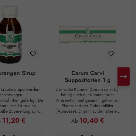
rorangen Sirup
Carum Carvi
Suppositorien 1 g
n Kräutersirupe werden
Der echte Kümmel (Carum carvi L.),
ach strengen
häufig auch nur Kümmel oder
I
orschriften gefertigt. Da
Wiesen-Kümmel genannt, gehört zur
D
man unter Sirup eine
Pflanzenart der Doldenblütler
 süße Zubereitung zum
(Apiaceae). Er zählt zu den ältesten
G
 die eine zähflüssige
Gewürzen und kommt hauptsächlich
11,20 €
10,40 €
gulärer Preis:
Regulärer Preis:
b
Ab
aufweist. Unsere Sirupe
in Asien, Afrika und Europa vor. So
 von Haushaltszucker
wurden Kümmelfrüchte in
arose) und Wasser
Ausgrabungen von Pfahlbauten