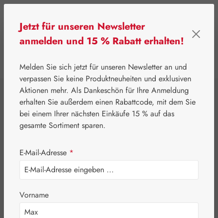
Zum Hauptinhalt springen
Jetzt für unseren Newsletter
anmelden und 15 % Rabatt erhalten!
0
Werkzeugleiste anzeigen
Du hast 0 Produkte
Melden Sie sich jetzt für unseren Newsletter an und
verpassen Sie keine Produktneuheiten und exklusiven
Aktionen mehr. Als Dankeschön für Ihre Anmeldung
⌂
Pater Severin Naturprodukte
Spezialitäten
erhalten Sie außerdem einen Rabattcode, mit dem Sie
Flohsamenschalen
bei einem Ihrer nächsten Einkäufe 15 % auf das
gesamte Sortiment sparen.
Kapseln
E-Mail-Adresse
*
Vorname