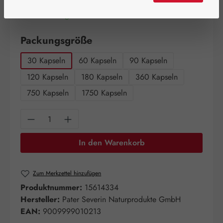
Artikel auf Lager.
auswählen
Packungsgröße
30 Kapseln
60 Kapseln
90 Kapseln
120 Kapseln
180 Kapseln
360 Kapseln
750 Kapseln
1750 Kapseln
Produkt Anzahl: Gib den gewünschten Wert e
In den Warenkorb
Zum Merkzettel hinzufügen
Produktnummer:
15614334
Hersteller:
Pater Severin Naturprodukte GmbH
EAN:
9009999010213