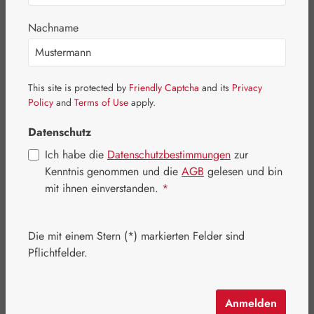
Bildergalerie überspringen
Nachname
This site is protected by
Friendly Captcha
and its
Privacy
Policy
and
Terms of Use
apply.
Datenschutz
Ich habe die
Datenschutzbestimmungen
zur
Kenntnis genommen und die
AGB
gelesen und bin
mit ihnen einverstanden.
*
Die mit einem Stern (*) markierten Felder sind
Pflichtfelder.
Regulärer Preis:
7,50 €
Inhalt:
30 Stück
(0,25 € / 1 Stück)
Preise inkl. MwSt. zzgl. Versandkosten
Anmelden