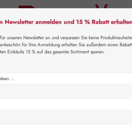
en Newsletter anmelden und 15 % Rabatt erhalte
tner Lifecare
Pater Severin Naturprodukte
Handels
 für unseren Newsletter an und verpassen Sie keine Produktneuheit
ankeschön für Ihre Anmeldung erhalten Sie außerdem einen Rabat
sten Einkäufe 15 % auf das gesamte Sortiment sparen.
⌂
Pater Severin Naturprodukte
Tropfen & Sprays
60/40 Spray
Verkaufspreis:
5,70 €
Inhalt:
0.05 Lite
Preise inkl. M