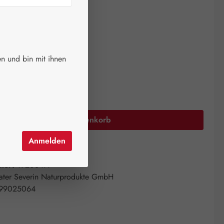
ger.
auswählen
größen
n und bin mit ihnen
00 ml
250 ml
Anzahl: Gib den gewünschten Wert ein oder 
In den Warenkorb
Anmelden
el hinzufügen
mer:
19206477
ater Severin Naturprodukte GmbH
99025064