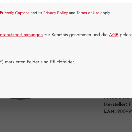
Friendly Captcha
and its
Privacy Policy
and
Terms of Use
apply.
Artikel auf La
Packungs
nschutzbestimmungen
zur Kenntnis genommen und die
AGB
gelese
50 ml
1
Produkt 
) markierten Felder sind Pflichtfelder.
Zum Merkzett
Produktnum
Hersteller:
P
EAN:
90099