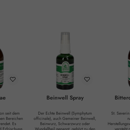
ae
Beinwell Spray
Bitte
on seit dem
Der Echte Beinwell (Symphytum
St. Severi
enen Bereichen
officinale), auch Gemeiner Beinwell,
n
endet. Es
Beinwurz, Schwarzwurz oder
Herstellungsv
d Erfrischung
Wundallheil genannt, gehört zu den
versteht 