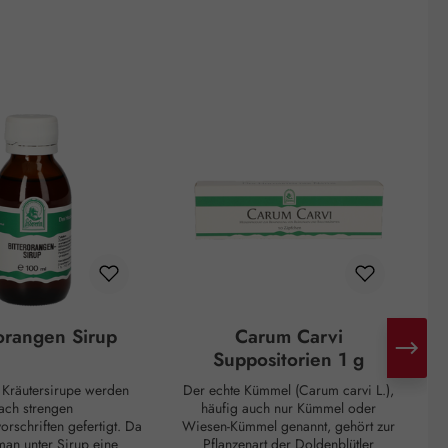
rorangen Sirup
Carum Carvi
Suppositorien 1 g
n Kräutersirupe werden
Der echte Kümmel (Carum carvi L.),
ach strengen
häufig auch nur Kümmel oder
I
orschriften gefertigt. Da
Wiesen-Kümmel genannt, gehört zur
D
man unter Sirup eine
Pflanzenart der Doldenblütler