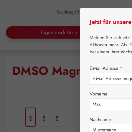
um Hauptinhalt springen
Zur Suche springen
Jetzt für unser
⌂
Eigenprodukte
Gall Pharma
Lei
Melden Sie sich jetzt
Aktionen mehr. Als D
bei einem Ihrer näch
DMSO Magnesiumöl 
E-Mail-Adresse
*
Vorname
Bildergalerie überspringen
Nachname