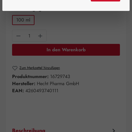
auswählen
Packungsgrößen
100 ml
Produkt Anzahl: Gib den gewünschten Wert e
In den Warenkorb
Zum Merkzettel hinzufügen
Produktnummer:
16729743
Hersteller:
Hecht Pharma GmbH
EAN:
4260493740111
Beschreibung