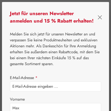
Zum Hauptinhalt springen
Jetzt für unseren Newsletter
anmelden und 15 % Rabatt erhalten!
0
Werkzeugleiste anzeigen
Du hast 0 Produkte
Melden Sie sich jetzt für unseren Newsletter an und
verpassen Sie keine Produktneuheiten und exklusiven
Aktionen mehr. Als Dankeschön für Ihre Anmeldung
⌂
Eigenprodukte
Nährstoffe
erhalten Sie außerdem einen Rabattcode, mit dem Sie
Crataegan®
bei einem Ihrer nächsten Einkäufe 15 % auf das
gesamte Sortiment sparen.
Tropfen
E-Mail-Adresse
*
Vorname
Bildergalerie überspringen