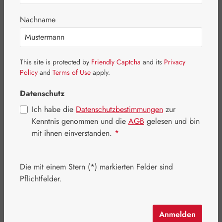
Nachname
This site is protected by
Friendly Captcha
and its
Privacy
Policy
and
Terms of Use
apply.
Datenschutz
Ich habe die
Datenschutzbestimmungen
zur
Kenntnis genommen und die
AGB
gelesen und bin
mit ihnen einverstanden.
*
Regulärer Preis:
18,00 €
Die mit einem Stern (*) markierten Felder sind
Inhalt:
0.1 Liter
(180,00 € / 1 Liter)
Pflichtfelder.
Preise inkl. MwSt. zzgl. Versandkosten
Artikel auf Lager.
Anmelden