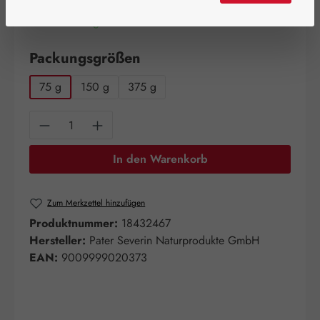
Artikel auf Lager.
auswählen
Packungsgrößen
75 g
150 g
375 g
Produkt Anzahl: Gib den gewünschten Wert e
In den Warenkorb
Zum Merkzettel hinzufügen
Produktnummer:
18432467
Hersteller:
Pater Severin Naturprodukte GmbH
EAN:
9009999020373