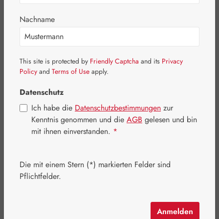
Bildergalerie überspringen
Nachname
This site is protected by
Friendly Captcha
and its
Privacy
Policy
and
Terms of Use
apply.
Datenschutz
Ich habe die
Datenschutzbestimmungen
zur
Kenntnis genommen und die
AGB
gelesen und bin
mit ihnen einverstanden.
*
Die mit einem Stern (*) markierten Felder sind
Pflichtfelder.
Regulärer Preis:
12,30 €
Inhalt:
0.075 Kilogramm
(164,00 € / 1 Kilogramm)
Preise inkl. MwSt. zzgl. Versandkosten
Anmelden