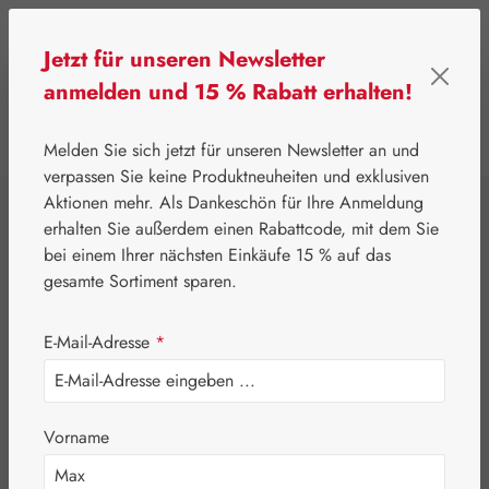
Zum Hauptinhalt springen
Jetzt für unseren Newsletter
anmelden und 15 % Rabatt erhalten!
0
Werkzeugleiste anzeigen
Du hast 0 Produkte
Melden Sie sich jetzt für unseren Newsletter an und
verpassen Sie keine Produktneuheiten und exklusiven
Aktionen mehr. Als Dankeschön für Ihre Anmeldung
⌂
Pater Severin Naturprodukte
Schönheit & Pflege
erhalten Sie außerdem einen Rabattcode, mit dem Sie
Zinkoxid
bei einem Ihrer nächsten Einkäufe 15 % auf das
gesamte Sortiment sparen.
Schüttelmixtur
E-Mail-Adresse
*
Vorname