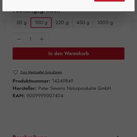
auswählen
Packungsgrößen
50 g
100 g
220 g
450 g
1000 g
Produkt Anzahl: Gib den gewünschten Wert e
In den Warenkorb
Zum Merkzettel hinzufügen
Produktnummer:
14249849
Hersteller:
Pater Severin Naturprodukte GmbH
EAN:
9009999007404