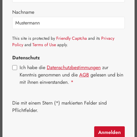
Nachname
This site is protected by
Friendly Captcha
and its
Privacy
Policy
and
Terms of Use
apply.
Datenschutz
Ich habe die
Datenschutzbestimmungen
zur
Kenntnis genommen und die
AGB
gelesen und bin
mit ihnen einverstanden.
*
Regulärer Preis:
19,70 €
Die mit einem Stern (*) markierten Felder sind
Inhalt:
0.1 Kilogramm
(197,00 € / 1 Kilogramm)
Pflichtfelder.
Preise inkl. MwSt. zzgl. Versandkosten
Artikel auf Lager.
Anmelden