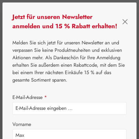
Zum Hauptinhalt springen
Jetzt für unseren Newsletter
anmelden und 15 % Rabatt erhalten!
0
Werkzeugleiste anzeigen
Du hast 0 Produkte
Melden Sie sich jetzt für unseren Newsletter an und
verpassen Sie keine Produktneuheiten und exklusiven
Aktionen mehr. Als Dankeschön für Ihre Anmeldung
⌂
Pater Severin Naturprodukte
Schönheit & Pflege
erhalten Sie außerdem einen Rabattcode, mit dem Sie
Windsalbe
bei einem Ihrer nächsten Einkäufe 15 % auf das
gesamte Sortiment sparen.
E-Mail-Adresse
*
Vorname
Bildergalerie überspringen