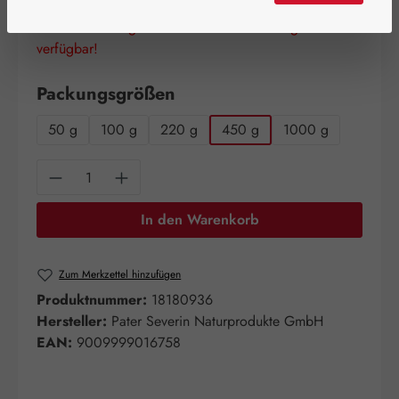
Schnell zuschlagen! Es sind nur noch wenige Artikel
verfügbar!
auswählen
Packungsgrößen
50 g
100 g
220 g
450 g
1000 g
Produkt Anzahl: Gib den gewünschten Wert e
In den Warenkorb
Zum Merkzettel hinzufügen
Produktnummer:
18180936
Hersteller:
Pater Severin Naturprodukte GmbH
EAN:
9009999016758