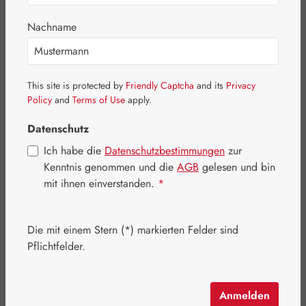
Bildergalerie überspringen
Nachname
This site is protected by
Friendly Captcha
and its
Privacy
Policy
and
Terms of Use
apply.
Datenschutz
Ich habe die
Datenschutzbestimmungen
zur
Kenntnis genommen und die
AGB
gelesen und bin
mit ihnen einverstanden.
*
Die mit einem Stern (*) markierten Felder sind
Pflichtfelder.
Regulärer Preis:
100,10 €
Inhalt:
0.45 Kilogramm
(222,44 € / 1 Kilogramm)
Preise inkl. MwSt. zzgl. Versandkosten
Anmelden