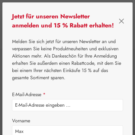
Zum Hauptinhalt springen
Jetzt für unseren Newsletter
anmelden und 15 % Rabatt erhalten!
0
Werkzeugleiste anzeigen
Du hast 0 Produkte
Melden Sie sich jetzt für unseren Newsletter an und
verpassen Sie keine Produktneuheiten und exklusiven
Aktionen mehr. Als Dankeschön für Ihre Anmeldung
⌂
Pater Severin Naturprodukte
Schönheit & Pflege
erhalten Sie außerdem einen Rabattcode, mit dem Sie
Salicylvaseline
bei einem Ihrer nächsten Einkäufe 15 % auf das
gesamte Sortiment sparen.
30% Salbe
E-Mail-Adresse
*
Vorname