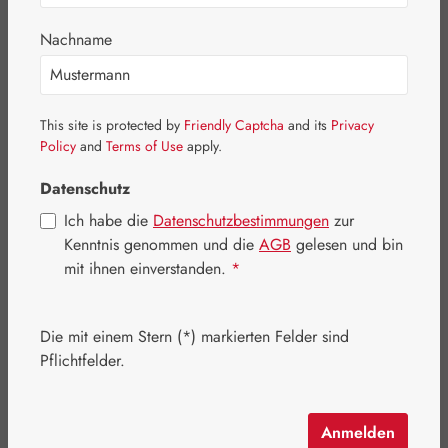
Bildergalerie überspringen
Nachname
This site is protected by
Friendly Captcha
and its
Privacy
Policy
and
Terms of Use
apply.
Datenschutz
Ich habe die
Datenschutzbestimmungen
zur
Kenntnis genommen und die
AGB
gelesen und bin
mit ihnen einverstanden.
*
Die mit einem Stern (*) markierten Felder sind
Pflichtfelder.
Regulärer Preis:
27,65 €
Inhalt:
0.1 Kilogramm
(276,50 € / 1 Kilogramm)
Preise inkl. MwSt. zzgl. Versandkosten
Anmelden