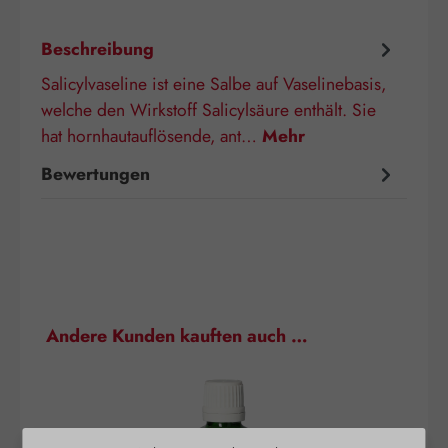
Beschreibung
Salicylvaseline ist eine Salbe auf Vaselinebasis,
welche den Wirkstoff Salicylsäure enthält. Sie
hat hornhautauflösende, ant…
Mehr
Bewertungen
Produktgalerie überspringen
Andere Kunden kauften auch …