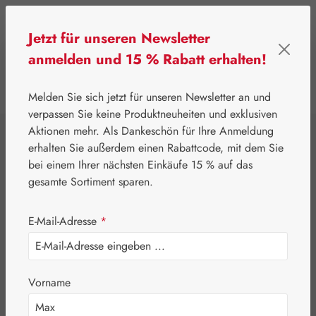
Zum Hauptinhalt springen
Jetzt für unseren Newsletter
anmelden und 15 % Rabatt erhalten!
0
Werkzeugleiste anzeigen
Du hast 0 Produkte
Melden Sie sich jetzt für unseren Newsletter an und
verpassen Sie keine Produktneuheiten und exklusiven
Aktionen mehr. Als Dankeschön für Ihre Anmeldung
⌂
Pater Severin Naturprodukte
Schönheit & Pflege
erhalten Sie außerdem einen Rabattcode, mit dem Sie
Salicylvaseline
bei einem Ihrer nächsten Einkäufe 15 % auf das
gesamte Sortiment sparen.
30% Salbe
E-Mail-Adresse
*
Vorname