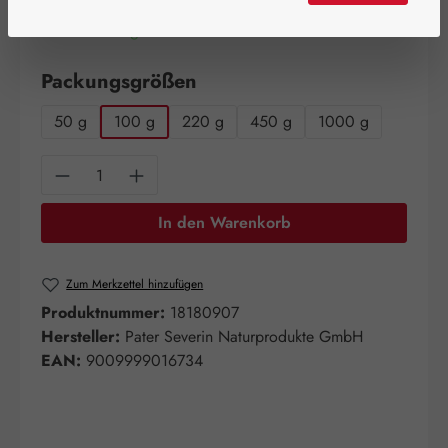
Artikel auf Lager.
auswählen
Packungsgrößen
50 g
100 g
220 g
450 g
1000 g
Produkt Anzahl: Gib den gewünschten Wert e
In den Warenkorb
Zum Merkzettel hinzufügen
Produktnummer:
18180907
Hersteller:
Pater Severin Naturprodukte GmbH
EAN:
9009999016734