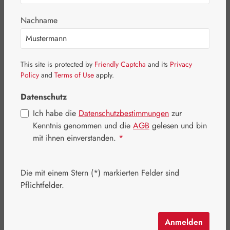
Bildergalerie überspringen
Nachname
This site is protected by
Friendly Captcha
and its
Privacy
Policy
and
Terms of Use
apply.
Datenschutz
Ich habe die
Datenschutzbestimmungen
zur
Kenntnis genommen und die
AGB
gelesen und bin
mit ihnen einverstanden.
*
Die mit einem Stern (*) markierten Felder sind
Pflichtfelder.
Regulärer Preis:
80,70 €
Inhalt:
0.45 Kilogramm
(179,33 € / 1 Kilogramm)
Preise inkl. MwSt. zzgl. Versandkosten
Anmelden