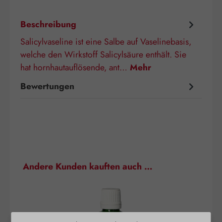
Beschreibung
Salicylvaseline ist eine Salbe auf Vaselinebasis,
welche den Wirkstoff Salicylsäure enthält. Sie
hat hornhautauflösende, ant…
Mehr
Bewertungen
Produktgalerie überspringen
Andere Kunden kauften auch …