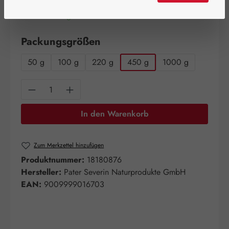
Artikel auf Lager.
auswählen
Packungsgrößen
50 g
100 g
220 g
450 g
1000 g
Produkt Anzahl: Gib den gewünschten Wert e
In den Warenkorb
Zum Merkzettel hinzufügen
Produktnummer:
18180876
Hersteller:
Pater Severin Naturprodukte GmbH
EAN:
9009999016703