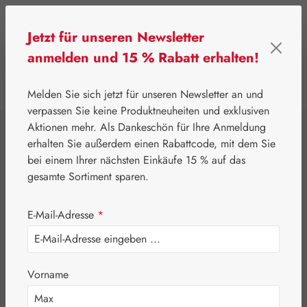
Zum Hauptinhalt springen
Jetzt für unseren Newsletter
anmelden und 15 % Rabatt erhalten!
0
Werkzeugleiste anzeigen
Du hast 0 Produkte
Melden Sie sich jetzt für unseren Newsletter an und
verpassen Sie keine Produktneuheiten und exklusiven
Aktionen mehr. Als Dankeschön für Ihre Anmeldung
⌂
Pater Severin Naturprodukte
Schönheit & Pflege
erhalten Sie außerdem einen Rabattcode, mit dem Sie
Salicylvaseline
bei einem Ihrer nächsten Einkäufe 15 % auf das
gesamte Sortiment sparen.
20% Salbe
E-Mail-Adresse
*
Vorname