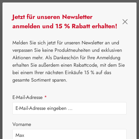
Zum Hauptinhalt springen
Jetzt für unseren Newsletter
anmelden und 15 % Rabatt erhalten!
0
Werkzeugleiste anzeigen
Du hast 0 Produkte
Melden Sie sich jetzt für unseren Newsletter an und
verpassen Sie keine Produktneuheiten und exklusiven
Aktionen mehr. Als Dankeschön für Ihre Anmeldung
⌂
Pater Severin Naturprodukte
Tropfen & Sprays
erhalten Sie außerdem einen Rabattcode, mit dem Sie
Lungenkraut
bei einem Ihrer nächsten Einkäufe 15 % auf das
gesamte Sortiment sparen.
Tropfen
E-Mail-Adresse
*
Vorname