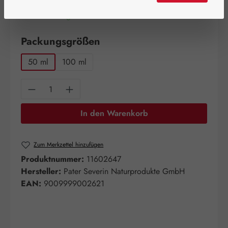
Artikel auf Lager.
auswählen
Packungsgrößen
50 ml
100 ml
Produkt Anzahl: Gib den gewünschten Wert e
In den Warenkorb
Zum Merkzettel hinzufügen
Produktnummer:
11602647
Hersteller:
Pater Severin Naturprodukte GmbH
EAN:
9009999002621