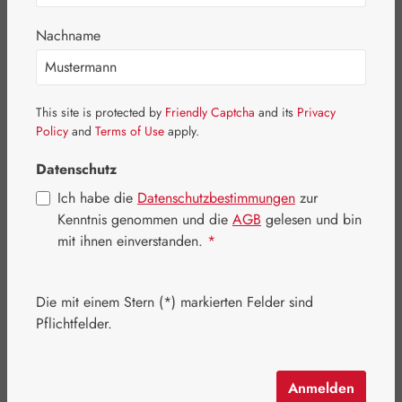
Bildergalerie überspringen
Nachname
This site is protected by
Friendly Captcha
and its
Privacy
Policy
and
Terms of Use
apply.
Datenschutz
Ich habe die
Datenschutzbestimmungen
zur
Kenntnis genommen und die
AGB
gelesen und bin
mit ihnen einverstanden.
*
Die mit einem Stern (*) markierten Felder sind
Pflichtfelder.
Regulärer Preis:
16,70 €
Inhalt:
0.05 Liter
(334,00 € / 1 Liter)
Preise inkl. MwSt. zzgl. Versandkosten
Anmelden