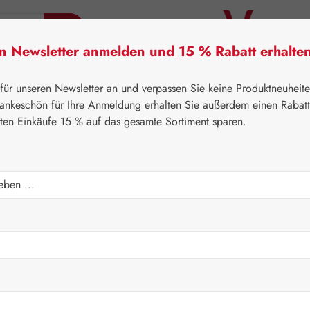
en Newsletter anmelden und 15 % Rabatt erhalte
tner Lifecare
Pater Severin Naturprodukte
Handels
 für unseren Newsletter an und verpassen Sie keine Produktneuheit
ankeschön für Ihre Anmeldung erhalten Sie außerdem einen Rabat
sten Einkäufe 15 % auf das gesamte Sortiment sparen.
⌂
Pater Severin Naturprodukte
Schönheit & Pflege
Regulärer Prei
19,70 
Inhalt:
0.1 Kilo
Preise inkl. M