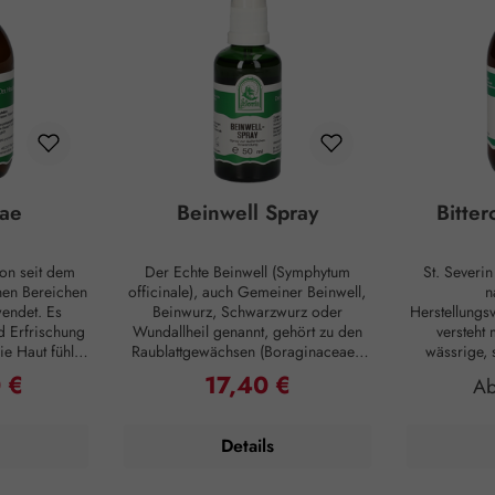
ae
Beinwell Spray
Bitte
on seit dem
Der Echte Beinwell (Symphytum
St. Severi
enen Bereichen
officinale), auch Gemeiner Beinwell,
n
endet. Es
Beinwurz, Schwarzwurz oder
Herstellungsv
d Erfrischung
Wundallheil genannt, gehört zu den
versteht 
e Haut fühlt
Raublattgewächsen (Boraginaceae).
wässrige,
n ihre
Die Bezeichnung “Beinwell” stammt
Einnehmen,
 €
17,40 €
reis:
Regulärer Preis:
Re
A
füllt sind und
aus dem Althochdeutschen und deutet
Konsistenz 
fe für ein
auf die Verwendung hin. "Bein"
auf Basis
bild zur
bezeichnete Knochen jeglicher Art.
(Sacch
Details
Haut und Haar
“Well” beschreibt das Zuwachsen
entsprechen
Rosenwasser
von Pflanzenwunden und im weiteren
und gr
genehmes
Sinn das Zusammenwachsen von
Bitterorange