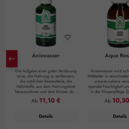
Aniswasser
Aqua Ros
Die Aufgabe einer guten Verdauung
Rosenwasser wird sch
ist es, die Nahrung zu zerkleinern,
Mittelalter in verschied
die nützlichen Bestandteile, die
unseres Lebens verw
Nährstoffe, aus dem Nahrungsbrei
spendet Feuchtigkeit un
herauszulösen und dem Körper über
in der Körperpflege. Di
das Blut zur Verfügung zu stellen. Der
sich gut an, wen
11,10 €
10,30
Regulärer Preis:
Regulärer P
Ab
Ab
Rest des Essens soll wieder, am
Feuchtigkeitsspeicher ge
besten in regelmäßigen Abständen,
ausreichend Nährstof
ausgeschieden werden. Passiert das
geschmeidiges Haut
Details
Details
nicht, können unangenehme
Verfügung stehen. Auf 
Verdauungsgase entstehen. Die
aufgetragen, bringt 
Nahrung wird also mit Muskelkraft
Abkühlung, ein an