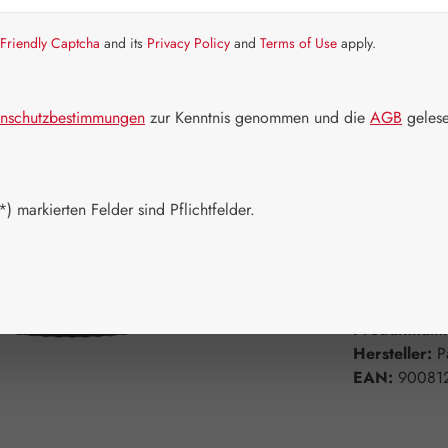
Friendly Captcha
and its
Privacy Policy
and
Terms of Use
apply.
Artikel auf La
Packungs
nschutzbestimmungen
zur Kenntnis genommen und die
AGB
gelese
50 g
10
Produkt 
) markierten Felder sind Pflichtfelder.
Zum Merkzett
Produktnum
Hersteller:
P
EAN:
90081