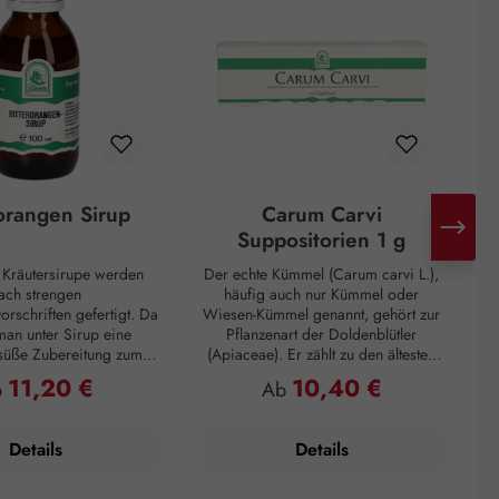
rorangen Sirup
Carum Carvi
Suppositorien 1 g
n Kräutersirupe werden
Der echte Kümmel (Carum carvi L.),
ach strengen
häufig auch nur Kümmel oder
I
orschriften gefertigt. Da
Wiesen-Kümmel genannt, gehört zur
D
man unter Sirup eine
Pflanzenart der Doldenblütler
 süße Zubereitung zum
(Apiaceae). Er zählt zu den ältesten
G
 die eine zähflüssige
Gewürzen und kommt hauptsächlich
11,20 €
10,40 €
gulärer Preis:
Regulärer Preis:
b
Ab
aufweist. Unsere Sirupe
in Asien, Afrika und Europa vor. So
 von Haushaltszucker
wurden Kümmelfrüchte in
arose) und Wasser
Ausgrabungen von Pfahlbauten
Details
Details
 höchsten Anforderungen
gefunden, die sich auf 3000 vor
oßer Qualität. Im
Christus zurückdatieren lassen. In der
nsirup wird der Extrakt
Küche wird Kümmel seit dem 3.