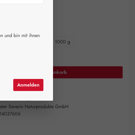
ger.
auswählen
größen
n und bin mit ihnen
0 g
220 g
450 g
1000 g
Anzahl: Gib den gewünschten Wert ein oder 
In den Warenkorb
Anmelden
el hinzufügen
mer:
11004768
ater Severin Naturprodukte GmbH
24037606