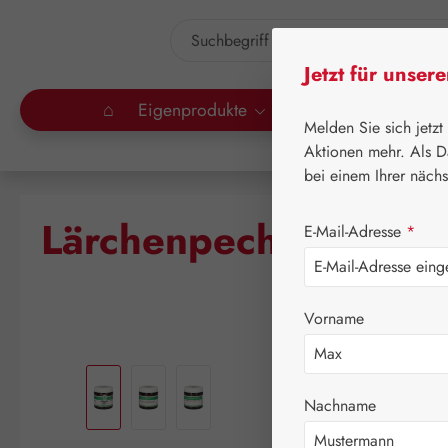
um Hauptinhalt springen
Zur Suche springen
Jetzt für unser
⌂
Eigenprodukte
Gall Pharma
Lei
Melden Sie sich jetzt
Aktionen mehr. Als D
bei einem Ihrer näch
Lärchenpech Salbe
E-Mail-Adresse
*
Vorname
Bildergalerie überspringen
Nachname