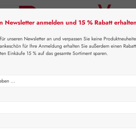
en Newsletter anmelden und 15 % Rabatt erhalte
tner Lifecare
Pater Severin Naturprodukte
Handels
 für unseren Newsletter an und verpassen Sie keine Produktneuheit
ankeschön für Ihre Anmeldung erhalten Sie außerdem einen Rabat
sten Einkäufe 15 % auf das gesamte Sortiment sparen.
⌂
Pater Severin Naturprodukte
Spezialitäten
Regulärer Prei
10,40 
Inhalt:
0.1 Liter
(
Preise inkl. M