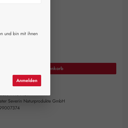
ger.
auswählen
größen
n und bin mit ihnen
00 ml
250 ml
Anzahl: Gib den gewünschten Wert ein oder 
In den Warenkorb
Anmelden
el hinzufügen
mer:
14164461
ater Severin Naturprodukte GmbH
99007374