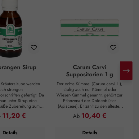
rorangen Sirup
Carum Carvi
Suppositorien 1 g
n Kräutersirupe werden
Der echte Kümmel (Carum carvi L.),
ach strengen
häufig auch nur Kümmel oder
I
orschriften gefertigt. Da
Wiesen-Kümmel genannt, gehört zur
D
man unter Sirup eine
Pflanzenart der Doldenblütler
 süße Zubereitung zum
(Apiaceae). Er zählt zu den ältesten
G
 die eine zähflüssige
Gewürzen und kommt hauptsächlich
11,20 €
10,40 €
gulärer Preis:
Regulärer Preis:
b
Ab
aufweist. Unsere Sirupe
in Asien, Afrika und Europa vor. So
 von Haushaltszucker
wurden Kümmelfrüchte in
arose) und Wasser
Ausgrabungen von Pfahlbauten
Details
Details
 höchsten Anforderungen
gefunden, die sich auf 3000 vor