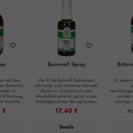
ae
Beinwell Spray
Bitte
on seit dem
Der Echte Beinwell (Symphytum
St. Severi
enen Bereichen
officinale), auch Gemeiner Beinwell,
n
endet. Es
Beinwurz, Schwarzwurz oder
Herstellungsv
d Erfrischung
Wundallheil genannt, gehört zu den
versteht 
e Haut fühlt
Raublattgewächsen (Boraginaceae).
wässrige,
n ihre
Die Bezeichnung “Beinwell” stammt
Einnehmen,
 €
17,40 €
reis:
Regulärer Preis:
Re
A
füllt sind und
aus dem Althochdeutschen und deutet
Konsistenz 
fe für ein
auf die Verwendung hin. "Bein"
auf Basis
bild zur
bezeichnete Knochen jeglicher Art.
(Sacch
Details
Haut und Haar
“Well” beschreibt das Zuwachsen
entsprechen