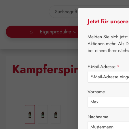
um Hauptinhalt springen
Zur Suche springen
Jetzt für unser
⌂
Eigenprodukte
Gall Pharma
Lei
Melden Sie sich jetzt
Aktionen mehr. Als D
bei einem Ihrer näch
Kampferspiritus 10%
E-Mail-Adresse
*
Vorname
Bildergalerie überspringen
Nachname