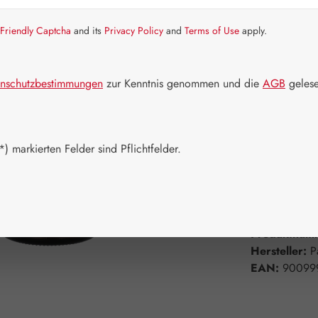
Friendly Captcha
and its
Privacy Policy
and
Terms of Use
apply.
Artikel auf La
Packungs
nschutzbestimmungen
zur Kenntnis genommen und die
AGB
gelese
50 ml
1
Produkt 
) markierten Felder sind Pflichtfelder.
Zum Merkzett
Produktnum
Hersteller:
P
EAN:
90099