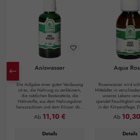
Aniswasser
Aqua Ros
Die Aufgabe einer guten Verdauung
Rosenwasser wird sch
ist es, die Nahrung zu zerkleinern,
Mittelalter in verschied
die nützlichen Bestandteile, die
unseres Lebens verw
Nährstoffe, aus dem Nahrungsbrei
spendet Feuchtigkeit un
herauszulösen und dem Körper über
in der Körperpflege. Di
das Blut zur Verfügung zu stellen. Der
sich gut an, wen
11,10 €
10,30
Regulärer Preis:
Regulärer P
Ab
Ab
Rest des Essens soll wieder, am
Feuchtigkeitsspeicher ge
besten in regelmäßigen Abständen,
ausreichend Nährstof
ausgeschieden werden. Passiert das
geschmeidiges Haut
Details
Details
nicht, können unangenehme
Verfügung stehen. Auf 