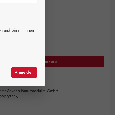
ger.
auswählen
größen
n und bin mit ihnen
00 ml
250 ml
Anzahl: Gib den gewünschten Wert ein oder 
In den Warenkorb
Anmelden
el hinzufügen
mer:
14164426
ater Severin Naturprodukte GmbH
99007336