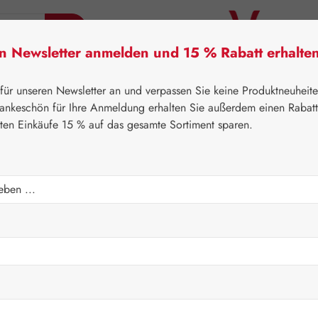
en Newsletter anmelden und 15 % Rabatt erhalte
tner Lifecare
Pater Severin Naturprodukte
Handels
 für unseren Newsletter an und verpassen Sie keine Produktneuheit
ankeschön für Ihre Anmeldung erhalten Sie außerdem einen Rabat
sten Einkäufe 15 % auf das gesamte Sortiment sparen.
⌂
Pater Severin Naturprodukte
Schönheit & Pflege
ivenöl
Regulärer Prei
10,00 
Inhalt:
0.05 Lite
Preise inkl. M