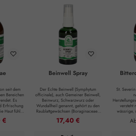
ae
Beinwell Spray
Bitte
on seit dem
Der Echte Beinwell (Symphytum
St. Severi
enen Bereichen
officinale), auch Gemeiner Beinwell,
n
endet. Es
Beinwurz, Schwarzwurz oder
Herstellungsv
d Erfrischung
Wundallheil genannt, gehört zu den
versteht 
e Haut fühlt
Raublattgewächsen (Boraginaceae).
wässrige,
n ihre
Die Bezeichnung “Beinwell” stammt
Einnehmen,
 €
17,40 €
reis:
Regulärer Preis:
Re
A
füllt sind und
aus dem Althochdeutschen und deutet
Konsistenz 
fe für ein
auf die Verwendung hin. "Bein"
auf Basis
bild zur
bezeichnete Knochen jeglicher Art.
(Sacch