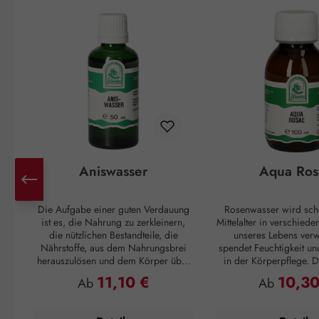
Aniswasser
Aqua Ros
Die Aufgabe einer guten Verdauung
Rosenwasser wird sch
ist es, die Nahrung zu zerkleinern,
Mittelalter in verschied
die nützlichen Bestandteile, die
unseres Lebens verw
Nährstoffe, aus dem Nahrungsbrei
spendet Feuchtigkeit un
herauszulösen und dem Körper über
in der Körperpflege. Di
das Blut zur Verfügung zu stellen. Der
sich gut an, wen
11,10 €
10,30
Regulärer Preis:
Regulärer P
Ab
Ab
Rest des Essens soll wieder, am
Feuchtigkeitsspeicher ge
besten in regelmäßigen Abständen,
ausreichend Nährstof
ausgeschieden werden. Passiert das
geschmeidiges Haut