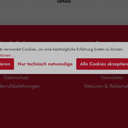
Details
Haut und Haar
“Well” beschreibt das Zuwachsen
entsprechen
Rosenwasser
von Pflanzenwunden und im weiteren
und gr
genehmes
Sinn das Zusammenwachsen von
Bitterorange
zungen und
Knochen. Äußerliche Anwendungen
aus Bitteror
ildung. Auch
finden bei Prellungen,
eingearbei
sogar zum
Verstauchungen und Zerrungen statt.
Sirupe
 findet Aqua
Hier werden vorwiegend
Körpersäfte
 dezente Duft
Zubereitungen aus der Wurzel, aber
noch heute
Rechtliches
Information
m Kopf, die
auch aus dem Kraut verwendet.
Atemwege od
ulter- und
Weitere Informationen finden Sie
brauchen. D
e verwendet Cookies, um eine bestmögliche Erfahrung bieten zu können.
urch Stress
unter:
Schluck
tionen ...
sae lässt uns
https://www.ages.at/mensch/arzneim
ausgeglic
Impressum
Zahlung & Versa
ieren
Nur technisch notwendige
Alle Cookies akzeptier
. Seine
ittel-
Rachen und 
AGB
Kontaktformula
aften nützen
medizinprodukte/heilpflanzen/beinw
er kann
- und
ell Zusammensetzung: Beinwell Spray
Geschm
Datenschutz
Newsletter
aut.
enthält einen hochwertigen
Inhaltsst
ei Bedarf 1
wässrig/alkoholischen Auszug aus
Bitterorangen
errufsbelehrungen
Retouren & Reklama
täglich.
Beinwellwurzel, hergestellt laut
Einfluss
er, Rosenöl.
Arzneibuch. Alkoholgehalt: 66 % Vol.
Darmt
e hochwertige
Hinweise: Nur auf intakte Haut
Verzehrempf
ätherischem
aufbringen. Bei etwaigem Auftreten
4 x tägl
von Hautreizungen sofort absetzen.
Zusammens
Nicht ins Auge bringen oder auf
(Sacc
Schleimhäute auftragen. Außerhalb
Bitterorange
der Reichweite von kleinen Kindern
Wasser, B