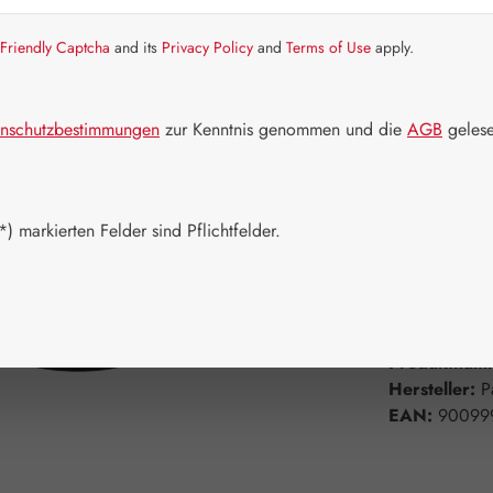
Friendly Captcha
and its
Privacy Policy
and
Terms of Use
apply.
Artikel auf La
Packungs
nschutzbestimmungen
zur Kenntnis genommen und die
AGB
gelese
50 ml
1
Produkt 
) markierten Felder sind Pflichtfelder.
Zum Merkzett
Produktnum
Hersteller:
P
EAN:
90099