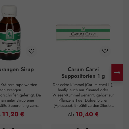
rorangen Sirup
Carum Carvi
Suppositorien 1 g
n Kräutersirupe werden
Der echte Kümmel (Carum carvi L.),
ach strengen
häufig auch nur Kümmel oder
I
orschriften gefertigt. Da
Wiesen-Kümmel genannt, gehört zur
D
man unter Sirup eine
Pflanzenart der Doldenblütler
 süße Zubereitung zum
(Apiaceae). Er zählt zu den ältesten
G
 die eine zähflüssige
Gewürzen und kommt hauptsächlich
11,20 €
10,40 €
gulärer Preis:
Regulärer Preis:
b
Ab
aufweist. Unsere Sirupe
in Asien, Afrika und Europa vor. So
 von Haushaltszucker
wurden Kümmelfrüchte in
arose) und Wasser
Ausgrabungen von Pfahlbauten