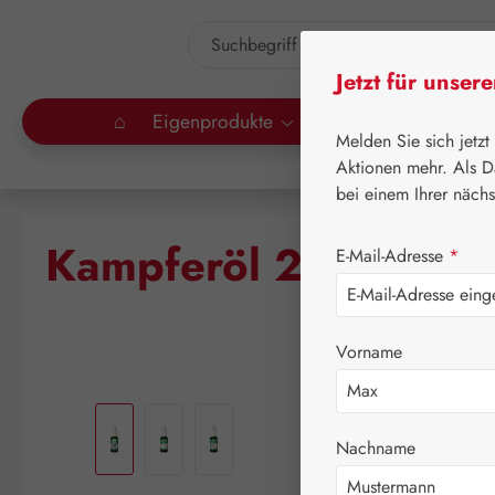
um Hauptinhalt springen
Zur Suche springen
Jetzt für unser
⌂
Eigenprodukte
Gall Pharma
Lei
Melden Sie sich jetzt
Aktionen mehr. Als D
bei einem Ihrer näch
Kampferöl 20% in Ol
E-Mail-Adresse
*
Vorname
Bildergalerie überspringen
Nachname