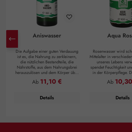
Aniswasser
Aqua Ros
Die Aufgabe einer guten Verdauung
Rosenwasser wird sch
ist es, die Nahrung zu zerkleinern,
Mittelalter in verschied
die nützlichen Bestandteile, die
unseres Lebens verw
Nährstoffe, aus dem Nahrungsbrei
spendet Feuchtigkeit un
herauszulösen und dem Körper über
in der Körperpflege. Di
das Blut zur Verfügung zu stellen. Der
sich gut an, wen
11,10 €
10,30
Regulärer Preis:
Regulärer P
Ab
Ab
Rest des Essens soll wieder, am
Feuchtigkeitsspeicher ge
besten in regelmäßigen Abständen,
ausreichend Nährstof
ausgeschieden werden. Passiert das
geschmeidiges Haut
Details
Details
nicht, können unangenehme
Verfügung stehen. Auf 
Verdauungsgase entstehen. Die
aufgetragen, bringt 
Nahrung wird also mit Muskelkraft
Abkühlung, ein an
vom Mund bis zum After transportiert.
Hautgefühl ohne Rei
Das erfordert eine entspannte
übermäßige Schuppenb
Muskulatur in allen Bereichen der
als Körperduft und 
Verdauung, vom Magen bis zum
Verfeinern von Speisen