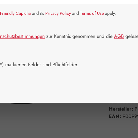
Friendly Captcha
and its
Privacy Policy
and
Terms of Use
apply.
Artikel auf La
Packungs
nschutzbestimmungen
zur Kenntnis genommen und die
AGB
gelese
50 ml
1
Produkt 
) markierten Felder sind Pflichtfelder.
Zum Merkzett
Produktnum
Hersteller:
P
EAN:
90099