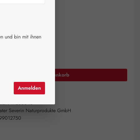
ger.
auswählen
größen
n und bin mit ihnen
00 ml
Anzahl: Gib den gewünschten Wert ein oder 
In den Warenkorb
Anmelden
el hinzufügen
mer:
17205048
ater Severin Naturprodukte GmbH
99012750