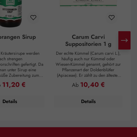
rorangen Sirup
Carum Carvi
Suppositorien 1 g
n Kräutersirupe werden
Der echte Kümmel (Carum carvi L.),
ach strengen
häufig auch nur Kümmel oder
I
orschriften gefertigt. Da
Wiesen-Kümmel genannt, gehört zur
D
man unter Sirup eine
Pflanzenart der Doldenblütler
 süße Zubereitung zum
(Apiaceae). Er zählt zu den ältesten
G
 die eine zähflüssige
Gewürzen und kommt hauptsächlich
11,20 €
10,40 €
gulärer Preis:
Regulärer Preis:
b
Ab
aufweist. Unsere Sirupe
in Asien, Afrika und Europa vor. So
 von Haushaltszucker
wurden Kümmelfrüchte in
arose) und Wasser
Ausgrabungen von Pfahlbauten
Details
Details
 höchsten Anforderungen
gefunden, die sich auf 3000 vor
oßer Qualität. Im
Christus zurückdatieren lassen. In der
nsirup wird der Extrakt
Küche wird Kümmel seit dem 3.
angenschalen sorgfältig
Jahrhundert nach Christus verwendet
D
tet. Schon früh wurden
und dient hier als klassisches Gewürz
si
 zum Ausgleich der
in schwer verdaulichen Speisen.
 eingesetzt. Sie finden
Kümmel regt die Tätigkeit der