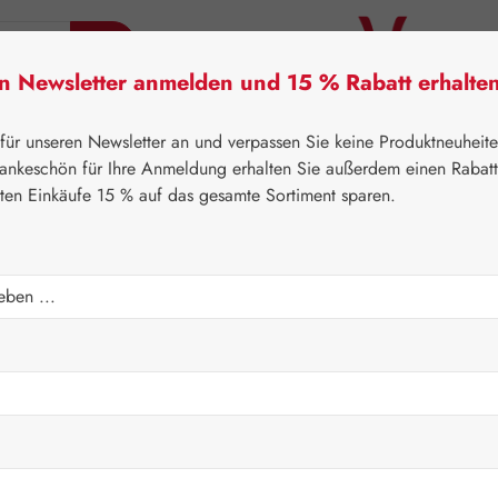
en Newsletter anmelden und 15 % Rabatt erhalte
tner Lifecare
Pater Severin Naturprodukte
Handels
 für unseren Newsletter an und verpassen Sie keine Produktneuheit
ankeschön für Ihre Anmeldung erhalten Sie außerdem einen Rabat
sten Einkäufe 15 % auf das gesamte Sortiment sparen.
⌂
Pater Severin Naturprodukte
Tropfen & Sprays
Regulärer Prei
14,95 
Inhalt:
0.05 Lite
Preise inkl. M