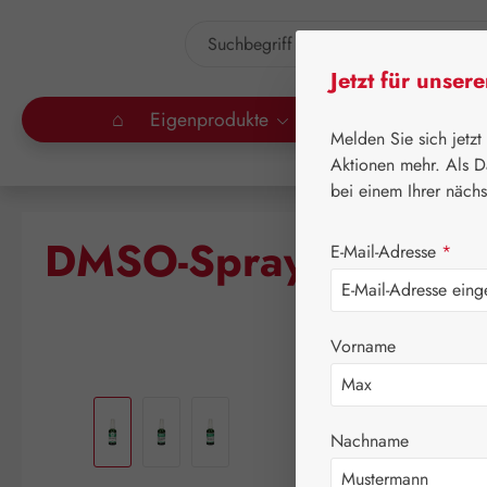
um Hauptinhalt springen
Zur Suche springen
Jetzt für unser
⌂
Eigenprodukte
Gall Pharma
Lei
Melden Sie sich jetzt
Aktionen mehr. Als D
bei einem Ihrer näch
DMSO-Spray 50%
E-Mail-Adresse
*
Vorname
Bildergalerie überspringen
Nachname