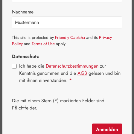
Nachname
This site is protected by
Friendly Captcha
and its
Privacy
Policy
and
Terms of Use
apply.
Datenschutz
Ich habe die
Datenschutzbestimmungen
zur
Kenntnis genommen und die
AGB
gelesen und bin
mit ihnen einverstanden.
*
Regulärer Preis:
11,95 €
Die mit einem Stern (*) markierten Felder sind
Inhalt:
0.05 Liter
(239,00 € / 1 Liter)
Pflichtfelder.
Preise inkl. MwSt. zzgl. Versandkosten
Artikel auf Lager.
Anmelden