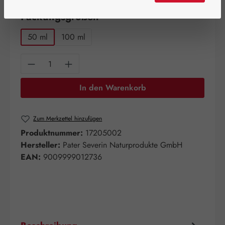
auswählen
Packungsgrößen
50 ml
100 ml
Produkt Anzahl: Gib den gewünschten Wert e
In den Warenkorb
Zum Merkzettel hinzufügen
Produktnummer:
17205002
Hersteller:
Pater Severin Naturprodukte GmbH
EAN:
9009999012736