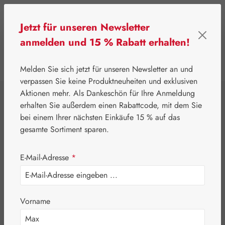
Zum Hauptinhalt springen
Jetzt für unseren Newsletter
anmelden und 15 % Rabatt erhalten!
0
Werkzeugleiste anzeigen
Du hast 0 Produkte
Melden Sie sich jetzt für unseren Newsletter an und
verpassen Sie keine Produktneuheiten und exklusiven
Aktionen mehr. Als Dankeschön für Ihre Anmeldung
⌂
Pater Severin Naturprodukte
Tropfen & Sprays
erhalten Sie außerdem einen Rabattcode, mit dem Sie
DMSO-Spray 30%
bei einem Ihrer nächsten Einkäufe 15 % auf das
gesamte Sortiment sparen.
E-Mail-Adresse
*
Vorname
Bildergalerie überspringen