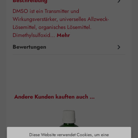
Beschreibung
DMSO ist ein Transmitter und
Wirkungsverstärker, universelles Allzweck-
Lösemittel, organisches Lösemittel.
Dimethylsulfoxid…
Mehr
Bewertungen
Produktgalerie überspringen
Andere Kunden kauften auch …
Diese Website verwendet Cookies, um eine