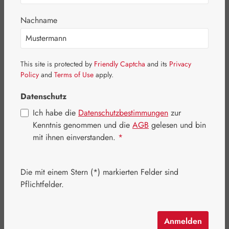
Nachname
This site is protected by
Friendly Captcha
and its
Privacy
Policy
and
Terms of Use
apply.
Datenschutz
Ich habe die
Datenschutzbestimmungen
zur
Kenntnis genommen und die
AGB
gelesen und bin
mit ihnen einverstanden.
*
Regulärer Preis:
15,95 €
Die mit einem Stern (*) markierten Felder sind
Inhalt:
0.1 Liter
(159,50 € / 1 Liter)
Pflichtfelder.
Preise inkl. MwSt. zzgl. Versandkosten
Artikel auf Lager.
Anmelden