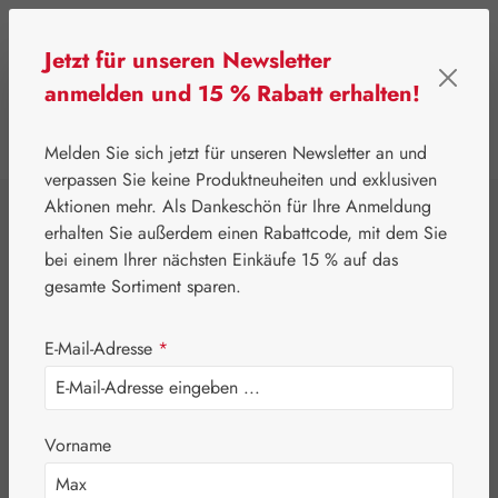
Zum Hauptinhalt springen
Jetzt für unseren Newsletter
anmelden und 15 % Rabatt erhalten!
0
Werkzeugleiste anzeigen
Du hast 0 Produkte
Melden Sie sich jetzt für unseren Newsletter an und
verpassen Sie keine Produktneuheiten und exklusiven
Aktionen mehr. Als Dankeschön für Ihre Anmeldung
⌂
Pater Severin Naturprodukte
Tropfen & Sprays
erhalten Sie außerdem einen Rabattcode, mit dem Sie
DMSO-Spray 15%
bei einem Ihrer nächsten Einkäufe 15 % auf das
gesamte Sortiment sparen.
E-Mail-Adresse
*
Vorname
Bildergalerie überspringen