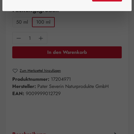
auswählen
Packungsgrößen
50 ml
100 ml
Produkt Anzahl: Gib den gewünschten Wert e
In den Warenkorb
Zum Merkzettel hinzufügen
Produktnummer:
17204971
Hersteller:
Pater Severin Naturprodukte GmbH
EAN:
9009999012729