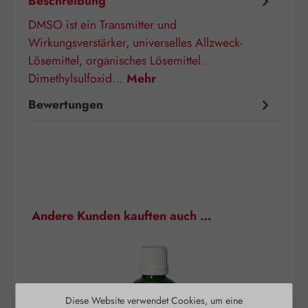
Beschreibung
DMSO ist ein Transmitter und
Wirkungsverstärker, universelles Allzweck-
Lösemittel, organisches Lösemittel.
Dimethylsulfoxid…
Mehr
Bewertungen
Produktgalerie überspringen
Andere Kunden kauften auch …
Diese Website verwendet Cookies, um eine