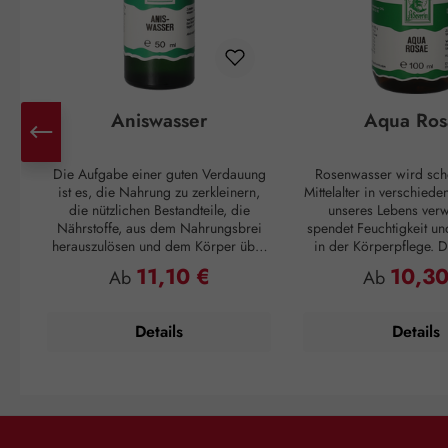
Aniswasser
Aqua Ros
Die Aufgabe einer guten Verdauung
Rosenwasser wird sch
ist es, die Nahrung zu zerkleinern,
Mittelalter in verschied
die nützlichen Bestandteile, die
unseres Lebens verw
Nährstoffe, aus dem Nahrungsbrei
spendet Feuchtigkeit un
herauszulösen und dem Körper über
in der Körperpflege. Di
das Blut zur Verfügung zu stellen. Der
sich gut an, wen
11,10 €
10,30
Regulärer Preis:
Regulärer P
Ab
Ab
Rest des Essens soll wieder, am
Feuchtigkeitsspeicher ge
besten in regelmäßigen Abständen,
ausreichend Nährstof
ausgeschieden werden. Passiert das
geschmeidiges Haut
Details
Details
nicht, können unangenehme
Verfügung stehen. Auf 
Verdauungsgase entstehen. Die
aufgetragen, bringt 
Nahrung wird also mit Muskelkraft
Abkühlung, ein an
vom Mund bis zum After transportiert.
Hautgefühl ohne Rei
Das erfordert eine entspannte
übermäßige Schuppenb
Muskulatur in allen Bereichen der
als Körperduft und 
Verdauung, vom Magen bis zum
Verfeinern von Speisen