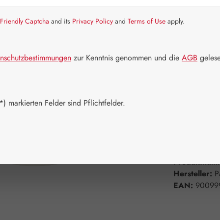
Friendly Captcha
and its
Privacy Policy
and
Terms of Use
apply.
Artikel auf La
Packungs
nschutzbestimmungen
zur Kenntnis genommen und die
AGB
gelese
90 g
Produkt 
) markierten Felder sind Pflichtfelder.
Zum Merkzett
Produktnum
Hersteller:
P
EAN:
90099