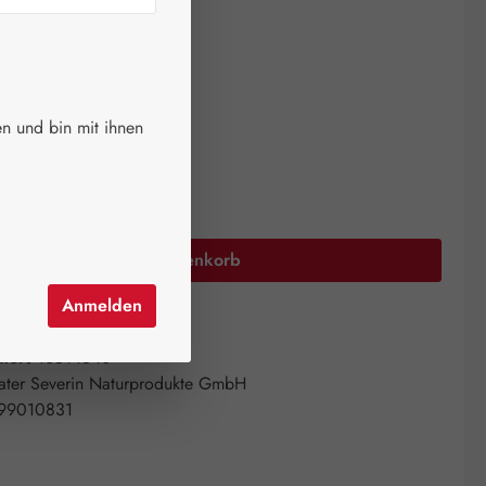
ger.
auswählen
größen
n und bin mit ihnen
Anzahl: Gib den gewünschten Wert ein oder 
In den Warenkorb
Anmelden
el hinzufügen
mer:
16514540
ater Severin Naturprodukte GmbH
99010831