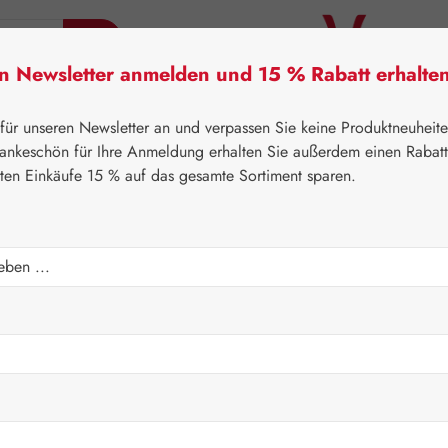
en Newsletter anmelden und 15 % Rabatt erhalte
tner Lifecare
Pater Severin Naturprodukte
Handels
 für unseren Newsletter an und verpassen Sie keine Produktneuheit
ankeschön für Ihre Anmeldung erhalten Sie außerdem einen Rabat
sten Einkäufe 15 % auf das gesamte Sortiment sparen.
⌂
Pater Severin Naturprodukte
Spezialitäten
Regulärer Prei
26,50 
Inhalt:
0.09 Ki
Preise inkl. M