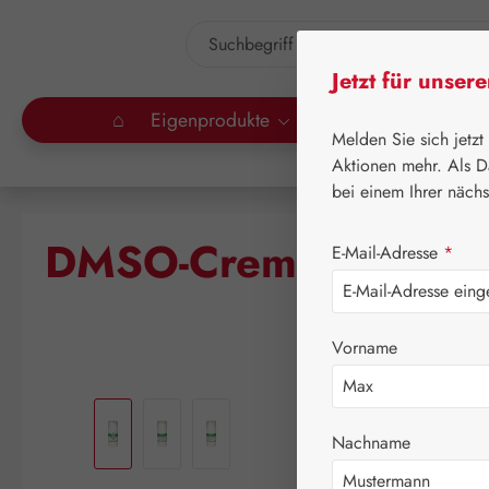
um Hauptinhalt springen
Zur Suche springen
Jetzt für unser
⌂
Eigenprodukte
Gall Pharma
Lei
Melden Sie sich jetzt
Aktionen mehr. Als D
bei einem Ihrer näch
DMSO-Creme 50%
E-Mail-Adresse
*
Vorname
Bildergalerie überspringen
Nachname