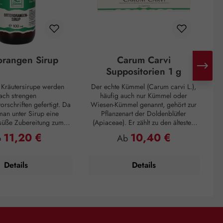
rorangen Sirup
Carum Carvi
Suppositorien 1 g
n Kräutersirupe werden
Der echte Kümmel (Carum carvi L.),
ach strengen
häufig auch nur Kümmel oder
I
orschriften gefertigt. Da
Wiesen-Kümmel genannt, gehört zur
D
man unter Sirup eine
Pflanzenart der Doldenblütler
 süße Zubereitung zum
(Apiaceae). Er zählt zu den ältesten
G
 die eine zähflüssige
Gewürzen und kommt hauptsächlich
11,20 €
10,40 €
gulärer Preis:
Regulärer Preis:
b
Ab
aufweist. Unsere Sirupe
in Asien, Afrika und Europa vor. So
 von Haushaltszucker
wurden Kümmelfrüchte in
arose) und Wasser
Ausgrabungen von Pfahlbauten
Details
Details
 höchsten Anforderungen
gefunden, die sich auf 3000 vor
oßer Qualität. Im
Christus zurückdatieren lassen. In der
nsirup wird der Extrakt
Küche wird Kümmel seit dem 3.
angenschalen sorgfältig
Jahrhundert nach Christus verwendet
D
tet. Schon früh wurden
und dient hier als klassisches Gewürz
si
 zum Ausgleich der
in schwer verdaulichen Speisen.
 eingesetzt. Sie finden
Kümmel regt die Tätigkeit der