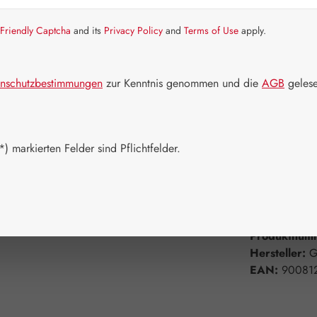
Artikel auf La
Friendly Captcha
and its
Privacy Policy
and
Terms of Use
apply.
Packungs
60 Kapseln
nschutzbestimmungen
zur Kenntnis genommen und die
AGB
gelese
360 Kapsel
Produkt 
) markierten Felder sind Pflichtfelder.
Zum Merkzett
Produktnum
Hersteller:
G
EAN:
90081