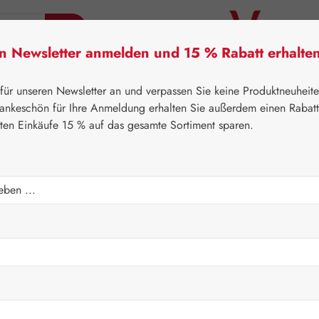
en Newsletter anmelden und 15 % Rabatt erhalte
tner Lifecare
Pater Severin Naturprodukte
Handels
 für unseren Newsletter an und verpassen Sie keine Produktneuheit
ankeschön für Ihre Anmeldung erhalten Sie außerdem einen Rabat
sten Einkäufe 15 % auf das gesamte Sortiment sparen.
⌂
Gall Pharma
Aminosäuren
H Kapseln
Regulärer Prei
46,20 
Inhalt:
0.053 K
Preise inkl. M