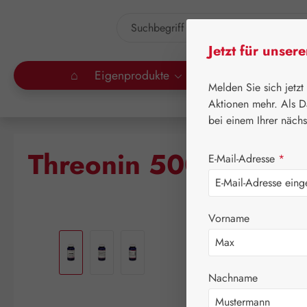
um Hauptinhalt springen
Zur Suche springen
Jetzt für unser
⌂
Eigenprodukte
Gall Pharma
Lei
Melden Sie sich jetzt
Aktionen mehr. Als D
bei einem Ihrer näch
Threonin 500 mg GP
E-Mail-Adresse
*
Vorname
Bildergalerie überspringen
Nachname