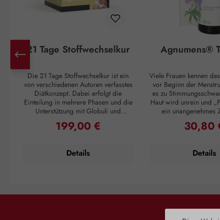
21 Tage Stoffwechselkur
Agnumens® T
Die 21 Tage Stoffwechselkur ist ein
Viele Frauen kennen das
von verschiedenen Autoren verfasstes
vor Beginn der Menstr
Diätkonzept. Dabei erfolgt die
es zu Stimmungsschwa
Einteilung in mehrere Phasen und die
Haut wird unrein und „F
Unterstützung mit Globuli und
ein unangenehmes 
Vitalstoffen. Unser 21 Tage
Unterleib. Und ganz pl
199,00 €
30,80 
Regulärer Preis:
Regulärer 
Stoffwechsel Paket enthält diese
Einsetzen der Periode
Zusatzbausteine, welche Sie in
Unannehmlichkeiten vo
Absprache mit Ihrem Diätberater
sich 3 – 4 Wochen 
Details
Details
oder nach Ihrem persönlichen
wiederholen. Doch auch
Diätplan einsetzen können. Die Kur
ein Kraut gewachs
ergibt sich aus der Ladephase, der
Pflanzenstoffe aus den
Abnehmphase, der
Mönchspfeffers greifen
Stabilisierungsphase und der
in den Hormonhaushalt 
Erhaltungsphase.Das 21 Tage
und schaffen so Harmo
Stoffwechsel Paket enthält: A-Z
weiblichen Zyklus. Die
Komplex Tabletten Flohsamenschalen
der Dopaminrezept