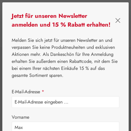
Zum Hauptinhalt springen
Jetzt für unseren Newsletter
anmelden und 15 % Rabatt erhalten!
0
Werkzeugleiste anzeigen
Du hast 0 Produkte
Melden Sie sich jetzt für unseren Newsletter an und
verpassen Sie keine Produktneuheiten und exklusiven
Aktionen mehr. Als Dankeschön für Ihre Anmeldung
⌂
Pater Severin Naturprodukte
Schönheit & Pflege
erhalten Sie außerdem einen Rabattcode, mit dem Sie
Senf Salbe
bei einem Ihrer nächsten Einkäufe 15 % auf das
gesamte Sortiment sparen.
E-Mail-Adresse
*
Vorname
Bildergalerie überspringen