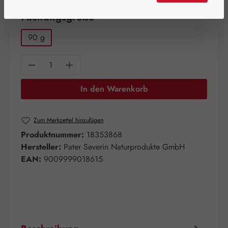
auswählen
Packungsgröße
90 g
Produkt Anzahl: Gib den gewünschten Wert e
In den Warenkorb
Zum Merkzettel hinzufügen
Produktnummer:
18353868
Hersteller:
Pater Severin Naturprodukte GmbH
EAN:
9009999018615