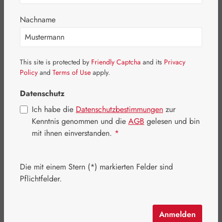
Nachname
This site is protected by
Friendly Captcha
and its
Privacy
Policy
and
Terms of Use
apply.
Datenschutz
Ich habe die
Datenschutzbestimmungen
zur
Kenntnis genommen und die
AGB
gelesen und bin
mit ihnen einverstanden.
*
Regulärer Preis:
24,90 €
Die mit einem Stern (*) markierten Felder sind
Inhalt:
0.09 Kilogramm
(276,67 € / 1 Kilogramm)
Pflichtfelder.
Preise inkl. MwSt. zzgl. Versandkosten
Artikel auf Lager.
Anmelden