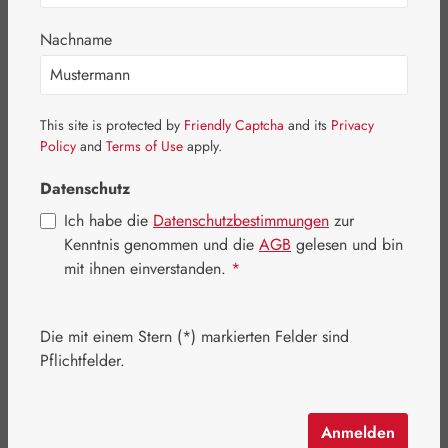
Bildergalerie überspringen
Nachname
This site is protected by
Friendly Captcha
and its
Privacy
Policy
and
Terms of Use
apply.
Datenschutz
Ich habe die
Datenschutzbestimmungen
zur
Kenntnis genommen und die
AGB
gelesen und bin
mit ihnen einverstanden.
*
Die mit einem Stern (*) markierten Felder sind
Pflichtfelder.
Regulärer Preis:
5,60 €
Inhalt:
0.07 Kilogramm
(80,00 € / 1 Kilogramm)
Preise inkl. MwSt. zzgl. Versandkosten
Anmelden