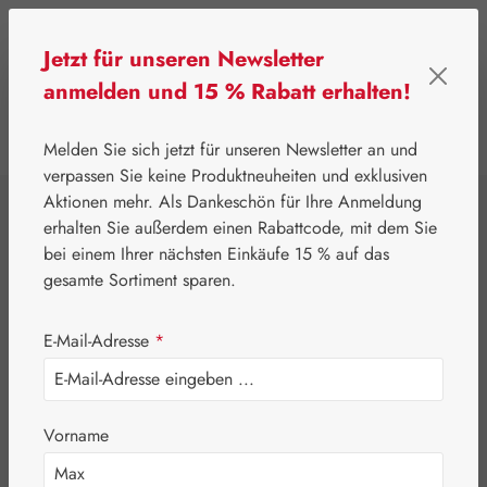
Zum Hauptinhalt springen
Jetzt für unseren Newsletter
anmelden und 15 % Rabatt erhalten!
0
Werkzeugleiste anzeigen
Du hast 0 Produkte
Melden Sie sich jetzt für unseren Newsletter an und
verpassen Sie keine Produktneuheiten und exklusiven
Aktionen mehr. Als Dankeschön für Ihre Anmeldung
⌂
Pater Severin Naturprodukte
Teemischungen
erhalten Sie außerdem einen Rabattcode, mit dem Sie
Stoffwechsel-T St.
bei einem Ihrer nächsten Einkäufe 15 % auf das
gesamte Sortiment sparen.
Severin
E-Mail-Adresse
*
Vorname