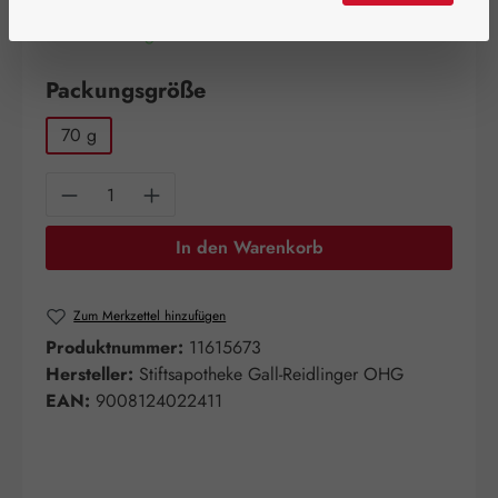
Artikel auf Lager.
auswählen
Packungsgröße
70 g
Produkt Anzahl: Gib den gewünschten Wert e
In den Warenkorb
Zum Merkzettel hinzufügen
Produktnummer:
11615673
Hersteller:
Stiftsapotheke Gall-Reidlinger OHG
EAN:
9008124022411