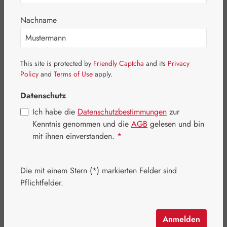
Bildergalerie überspringen
Nachname
This site is protected by
Friendly Captcha
and its
Privacy
Policy
and
Terms of Use
apply.
Datenschutz
Ich habe die
Datenschutzbestimmungen
zur
Kenntnis genommen und die
AGB
gelesen und bin
mit ihnen einverstanden.
*
Die mit einem Stern (*) markierten Felder sind
Pflichtfelder.
Regulärer Preis:
23,90 €
Inhalt:
0.5 Liter
(47,80 € / 1 Liter)
Preise inkl. MwSt. zzgl. Versandkosten
Anmelden