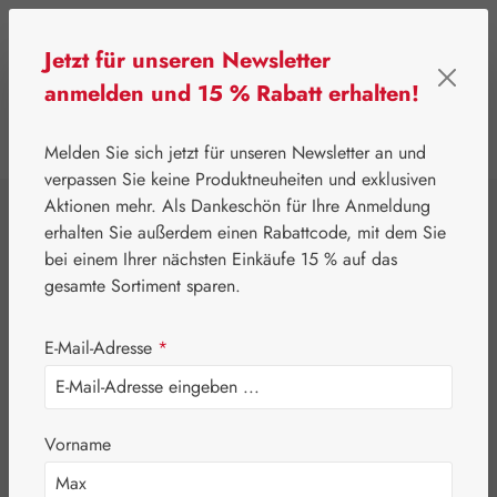
Zum Hauptinhalt springen
Jetzt für unseren Newsletter
anmelden und 15 % Rabatt erhalten!
0
Werkzeugleiste anzeigen
Du hast 0 Produkte
Melden Sie sich jetzt für unseren Newsletter an und
verpassen Sie keine Produktneuheiten und exklusiven
Aktionen mehr. Als Dankeschön für Ihre Anmeldung
⌂
Pater Severin Naturprodukte
Spezialitäten
erhalten Sie außerdem einen Rabattcode, mit dem Sie
Schwedenbitter St.
bei einem Ihrer nächsten Einkäufe 15 % auf das
gesamte Sortiment sparen.
Severin
E-Mail-Adresse
*
Vorname