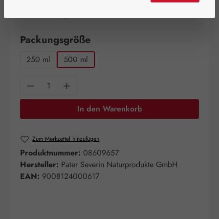
Artikel auf Lager.
auswählen
Packungsgröße
250 ml
500 ml
Produkt Anzahl: Gib den gewünschten Wert e
In den Warenkorb
Zum Merkzettel hinzufügen
Produktnummer:
08609657
Hersteller:
Pater Severin Naturprodukte GmbH
EAN:
9008124000617