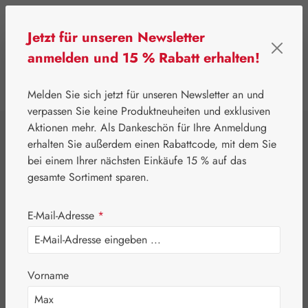
Zum Hauptinhalt springen
Jetzt für unseren Newsletter
anmelden und 15 % Rabatt erhalten!
0
Werkzeugleiste anzeigen
Du hast 0 Produkte
Melden Sie sich jetzt für unseren Newsletter an und
verpassen Sie keine Produktneuheiten und exklusiven
Aktionen mehr. Als Dankeschön für Ihre Anmeldung
⌂
Handelswaren
Embamed®
erhalten Sie außerdem einen Rabattcode, mit dem Sie
Schwarzkümmelöl
bei einem Ihrer nächsten Einkäufe 15 % auf das
gesamte Sortiment sparen.
500 mg
E-Mail-Adresse
*
Embamed®
Kapseln
Vorname