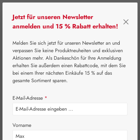
Zum Hauptinhalt springen
Jetzt für unseren Newsletter
anmelden und 15 % Rabatt erhalten!
0
Werkzeugleiste anzeigen
Du hast 0 Produkte
Melden Sie sich jetzt für unseren Newsletter an und
verpassen Sie keine Produktneuheiten und exklusiven
Aktionen mehr. Als Dankeschön für Ihre Anmeldung
⌂
Handelswaren
Embamed®
erhalten Sie außerdem einen Rabattcode, mit dem Sie
Schwarzkümmelöl
bei einem Ihrer nächsten Einkäufe 15 % auf das
gesamte Sortiment sparen.
500 mg
E-Mail-Adresse
*
Embamed®
Kapseln
Vorname