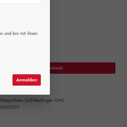
ger.
auswählen
größe
n und bin mit ihnen
Anzahl: Gib den gewünschten Wert ein oder 
In den Warenkorb
Anmelden
el hinzufügen
mer:
11615561
tiftsapotheke Gall-Reidlinger OHG
24022329