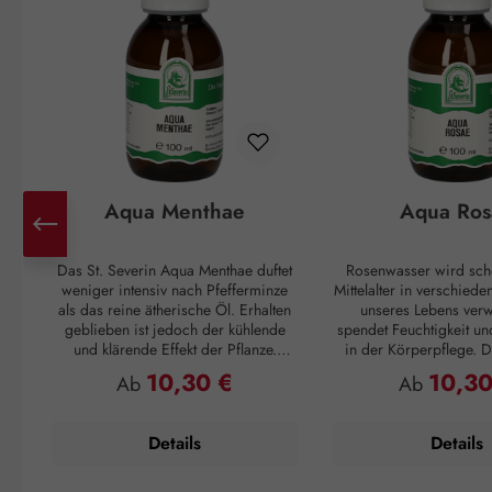
Aqua Menthae
Aqua Ros
Das St. Severin Aqua Menthae duftet
Rosenwasser wird sch
weniger intensiv nach Pfefferminze
Mittelalter in verschied
als das reine ätherische Öl. Erhalten
unseres Lebens verw
geblieben ist jedoch der kühlende
spendet Feuchtigkeit un
und klärende Effekt der Pflanze.
in der Körperpflege. Di
Dieser findet Einsatz bei allgemeiner
sich gut an, wen
10,30 €
10,30
Regulärer Preis:
Regulärer P
Ab
Ab
Müdigkeit, Übelkeit und Anspannung.
Feuchtigkeitsspeicher ge
Der Frischekick auf der Haut
ausreichend Nährstof
verschafft den darunterliegenden
geschmeidiges Haut
Details
Details
Geweben Entspannung und
Verfügung stehen. Auf 
Lockerung. Das macht sogar müde
aufgetragen, bringt 
Beine munter. Die entspannende
Abkühlung, ein an