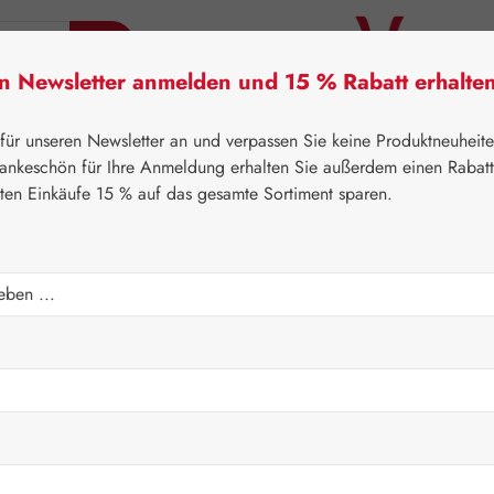
en Newsletter anmelden und 15 % Rabatt erhalte
tner Lifecare
Pater Severin Naturprodukte
Handels
 für unseren Newsletter an und verpassen Sie keine Produktneuheit
ankeschön für Ihre Anmeldung erhalten Sie außerdem einen Rabat
sten Einkäufe 15 % auf das gesamte Sortiment sparen.
⌂
Pater Severin Naturprodukte
Teemischungen
rin
Regulärer Prei
5,10 €
Inhalt:
0.07 Kil
Preise inkl. M