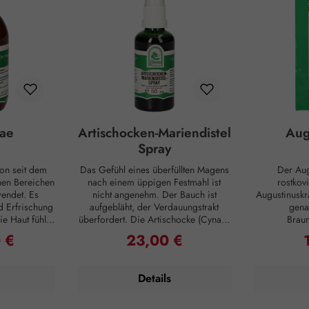
ae
Artischocken-Mariendistel
Aug
Spray
on seit dem
Das Gefühl eines überfüllten Magens
Der Aug
enen Bereichen
nach einem üppigen Festmahl ist
rostkov
endet. Es
nicht angenehm. Der Bauch ist
Augustinusk
d Erfrischung
aufgebläht, der Verdauungstrakt
gena
e Haut fühlt
überfordert. Die Artischocke (Cynara
Brau
n ihre
scolymus), bekannt für ihren
(Scrophular
 €
23,00 €
reis:
Regulärer Preis:
R
füllt sind und
feinherben bis zartbitteren
werden p
fe für ein
Geschmack, erlangt diesen durch
Erkrankungen
bild zur
Bitterstoffe wie Cynaropikrin.
Innerlich
Details
Haut und Haar
Darüber hinaus enthält die
E
Rosenwasser
Artischocke Substanzen wie
Verdauungsb
genehmes
Flavonoide und
werden. Verzehrempfehlung: Ein