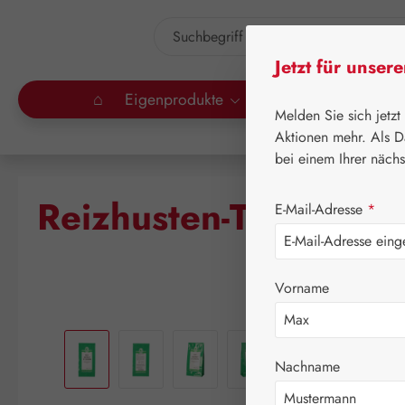
um Hauptinhalt springen
Zur Suche springen
Jetzt für unser
⌂
Eigenprodukte
Gall Pharma
Lei
Melden Sie sich jetzt
Aktionen mehr. Als D
bei einem Ihrer näch
Reizhusten-T St. Seve
E-Mail-Adresse
*
Vorname
Bildergalerie überspringen
Nachname