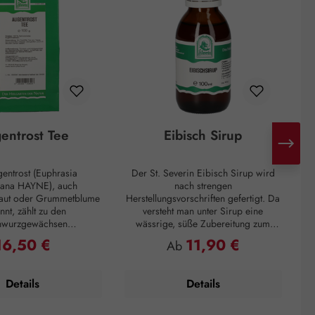
entrost Tee
Eibisch Sirup
entrost (Euphrasia
Der St. Severin Eibisch Sirup wird
S
iana HAYNE), auch
nach strengen
raut oder Grummetblume
Herstellungsvorschriften gefertigt. Da
be
nnt, zählt zu den
versteht man unter Sirup eine
nwurzgewächsen
wässrige, süße Zubereitung zum
Zu
iaceae). Dem Augentrost
Einnehmen, die eine zähflüssige
po
16,50 €
11,90 €
egulärer Preis:
Regulärer Preis:
Ab
ositive Effekte bei
Konsistenz aufweist. Unser Sirup auf
 des Auges nachgesagt.
Basis von Haushaltszucker
 kann Augentrost bei
(Saccharose) und Wasser entspricht
Details
Details
rkältung oder
höchsten Anforderungen und großer
u
eschwerden eingesetzt
Qualität. Wir arbeiten hier den Extrakt
aus der Wurzel des Echten Eibisch