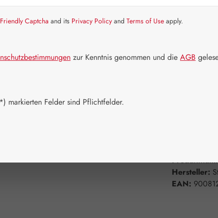
Friendly Captcha
and its
Privacy Policy
and
Terms of Use
apply.
Artikel auf La
Packungs
nschutzbestimmungen
zur Kenntnis genommen und die
AGB
gelese
70 g
Produkt 
) markierten Felder sind Pflichtfelder.
Zum Merkzett
Produktnum
Hersteller:
S
EAN:
90081