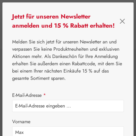
Zum Hauptinhalt springen
Jetzt für unseren Newsletter
anmelden und 15 % Rabatt erhalten!
0
Werkzeugleiste anzeigen
Du hast 0 Produkte
Melden Sie sich jetzt für unseren Newsletter an und
verpassen Sie keine Produktneuheiten und exklusiven
Aktionen mehr. Als Dankeschön für Ihre Anmeldung
⌂
Pater Severin Naturprodukte
erhalten Sie außerdem einen Rabattcode, mit dem Sie
Aromatische Wässer
bei einem Ihrer nächsten Einkäufe 15 % auf das
Petersilwasser
gesamte Sortiment sparen.
E-Mail-Adresse
*
Vorname