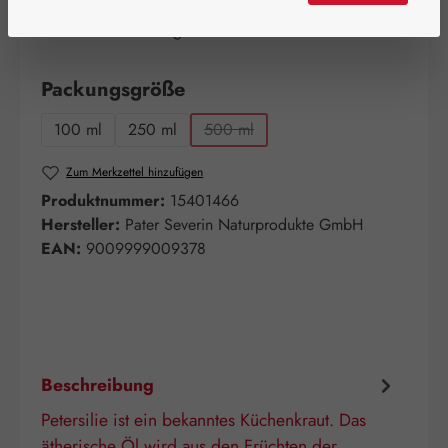
Bald wieder verfügbar!
Nicht mehr verfügbar
auswählen
Packungsgröße
100 ml
250 ml
500 ml
(Diese Option ist zurzeit nicht verfügb
Zum Merkzettel hinzufügen
Produktnummer:
15401466
Hersteller:
Pater Severin Naturprodukte GmbH
EAN:
9009999009378
Beschreibung
Petersilie ist ein bekanntes Küchenkraut. Das
ätherische Öl wird aus den Früchten der