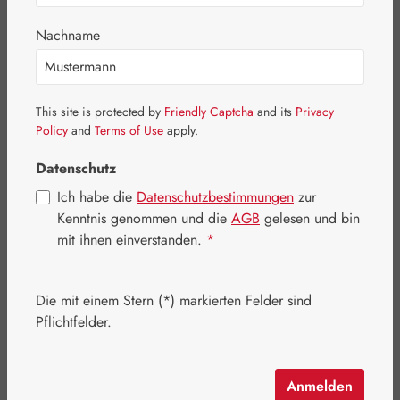
Bildergalerie überspringen
Nachname
This site is protected by
Friendly Captcha
and its
Privacy
Policy
and
Terms of Use
apply.
Datenschutz
Ich habe die
Datenschutzbestimmungen
zur
Kenntnis genommen und die
AGB
gelesen und bin
mit ihnen einverstanden.
*
Die mit einem Stern (*) markierten Felder sind
Regulärer Preis:
45,50 €
Pflichtfelder.
Inhalt:
0.5 Liter
(91,00 € / 1 Liter)
Preise inkl. MwSt. zzgl. Versandkosten
Anmelden