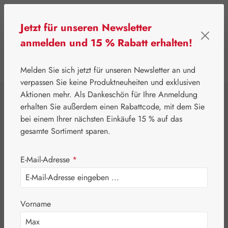
Zum Hauptinhalt springen
Jetzt für unseren Newsletter
anmelden und 15 % Rabatt erhalten!
0
Werkzeugleiste anzeigen
Du hast 0 Produkte
Melden Sie sich jetzt für unseren Newsletter an und
verpassen Sie keine Produktneuheiten und exklusiven
Aktionen mehr. Als Dankeschön für Ihre Anmeldung
⌂
Pater Severin Naturprodukte
erhalten Sie außerdem einen Rabattcode, mit dem Sie
Aromatische Wässer
bei einem Ihrer nächsten Einkäufe 15 % auf das
Petersilwasser
gesamte Sortiment sparen.
E-Mail-Adresse
*
Vorname