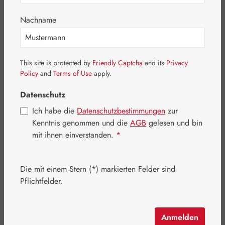
Bildergalerie überspringen
Nachname
This site is protected by
Friendly Captcha
and its
Privacy
Policy
and
Terms of Use
apply.
Datenschutz
Ich habe die
Datenschutzbestimmungen
zur
Kenntnis genommen und die
AGB
gelesen und bin
mit ihnen einverstanden.
*
Die mit einem Stern (*) markierten Felder sind
Regulärer Preis:
24,20 €
Pflichtfelder.
Inhalt:
0.25 Liter
(96,80 € / 1 Liter)
Preise inkl. MwSt. zzgl. Versandkosten
Anmelden