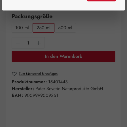
Artikel auf Lager.
auswählen
Packungsgröße
100 ml
250 ml
500 ml
Produkt Anzahl: Gib den gewünschten Wert e
In den Warenkorb
Zum Merkzettel hinzufügen
Produktnummer:
15401443
Hersteller:
Pater Severin Naturprodukte GmbH
EAN:
9009999009361