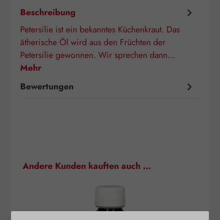
Beschreibung
Petersilie ist ein bekanntes Küchenkraut. Das
ätherische Öl wird aus den Früchten der
Petersilie gewonnen. Wir sprechen dann…
Mehr
Bewertungen
Produktgalerie überspringen
Andere Kunden kauften auch …