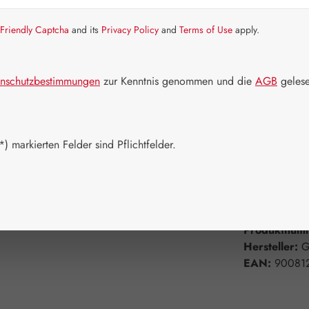
Artikel auf La
Friendly Captcha
and its
Privacy Policy
and
Terms of Use
apply.
Packungs
60 Kapseln
nschutzbestimmungen
zur Kenntnis genommen und die
AGB
gelese
750 Kapsel
Produkt 
) markierten Felder sind Pflichtfelder.
Zum Merkzett
Produktnum
Hersteller:
G
EAN:
90081