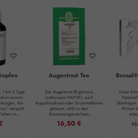
ropfen
Augentrost Tee
Bonsal®
: 1 bis 5 Tage
Der Augentrost (Euphrasia
Unser Kör
uation kommt
rostkoviana HAYNE), auch
Netzwerk
nkungen, die
Augustinuskraut oder Grummetblume
übertragen 
rau“ verspürt
genannt, zählt zu den
Winkel d
Ziehen im
Braunwurzgewächsen
ents
ötzlich, mit
(Scrophulariaceae). Dem Augentrost
Funktio
€
16,50 €
Preis:
Regulärer Preis:
Reg
A
, sind alle
werden positive Effekte bei
Organismus.
rbei, nur um
Erkrankungen des Auges nachgesagt.
enthalten ni
später zu
Innerlich kann Augentrost bei
Substanz