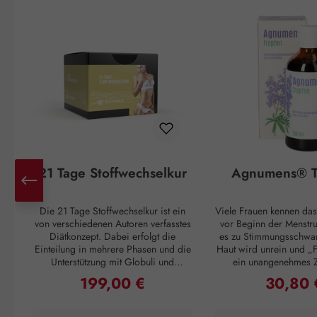
Produktgalerie überspringen
21 Tage Stoffwechselkur
Agnumens® T
Die 21 Tage Stoffwechselkur ist ein
Viele Frauen kennen das
von verschiedenen Autoren verfasstes
vor Beginn der Menstr
Diätkonzept. Dabei erfolgt die
es zu Stimmungsschwa
Einteilung in mehrere Phasen und die
Haut wird unrein und „F
Unterstützung mit Globuli und
ein unangenehmes 
Vitalstoffen. Unser 21 Tage
Unterleib. Und ganz pl
199,00 €
30,80 
Regulärer Preis:
Regulärer 
Stoffwechsel Paket enthält diese
Einsetzen der Periode
Zusatzbausteine, welche Sie in
Unannehmlichkeiten vo
Absprache mit Ihrem Diätberater
sich 3 – 4 Wochen 