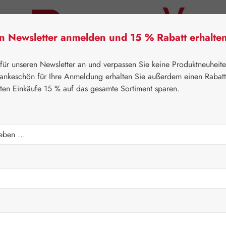
en Newsletter anmelden und 15 % Rabatt erhalte
tner Lifecare
Pater Severin Naturprodukte
Handels
 für unseren Newsletter an und verpassen Sie keine Produktneuheit
ankeschön für Ihre Anmeldung erhalten Sie außerdem einen Rabat
sten Einkäufe 15 % auf das gesamte Sortiment sparen.
⌂
Gall Pharma
Aminosäuren
:2 GPH Kapseln
Regulärer Prei
64,10 
Inhalt:
0.055 K
Preise inkl. M