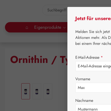
um Hauptinhalt springen
Zur Suche springen
Jetzt für unser
⌂
Eigenprodukte
Gall Pharma
Lei
Melden Sie sich jetzt
Aktionen mehr. Als D
bei einem Ihrer näch
Ornithin / Tyrosin 3
E-Mail-Adresse
*
Vorname
Bildergalerie überspringen
Nachname