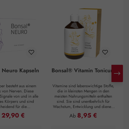
 Neuro Kapseln
Bonsal® Vitamin Tonicum
per besteht aus einem
Vitamine sind lebenswichtige Stoffe,
 von Nerven. Diese
die in kleinsten Mengen in den
Signale von und in alle
meisten Nahrungsmitteln enthalten
„
es Körpers und sind
sind. Sie sind unentbehrlich für
cheidend für die
Wachstum, Entwicklung und dienen
M
nsfähigkeit unseres
dem Erhalt der Gesundheit. Da der
29,90 €
8,95 €
ulärer Preis:
Regulärer Preis:
b
Ab
 Bonsal® Neuro Kapseln
Körper diese - bis auf wenige
u
cht nur die körpereigene
Ausnahmen - nicht selbst herstellen
 Uridinmonophosphat
kann, müssen sie mit der Nahrung