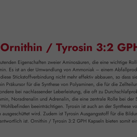
"Ornithin / Tyrosin 3:2 GP
tenden Eigenschaften zweier Aminosäuren, die eine wichtige Rolle 
ginin. Es ist an der Umwandlung von Ammoniak – einem Abfallprodu
diese Stickstoffverbindung nicht mehr effektiv abbauen, so dass si
n Präkursor für die Synthese von Polyaminen, die für die Zellteil
sondere bei nachlassender Leberleistung, die oft zu Durchschlafprob
in, Noradrenalin und Adrenalin, die eine zentrale Rolle bei der 
Wohlbefinden beeinträchtigen. Tyrosin ist auch an der Synthese v
 ausgeschüttet wird. Zudem ist Tyrosin Ausgangsstoff für die Bild
ntwortlich ist. Ornithin / Tyrosin 3:2 GPH Kapseln bieten somit ei