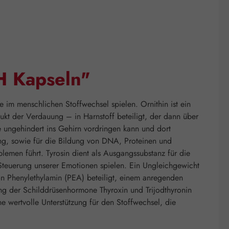
H Kapseln"
im menschlichen Stoffwechsel spielen. Ornithin ist ein
kt der Verdauung – in Harnstoff beteiligt, der dann über
e ungehindert ins Gehirn vordringen kann und dort
ung, sowie für die Bildung von DNA, Proteinen und
lemen führt. Tyrosin dient als Ausgangssubstanz für die
Steuerung unserer Emotionen spielen. Ein Ungleichgewicht
on Phenylethylamin (PEA) beteiligt, einem anregenden
ung der Schilddrüsenhormone Thyroxin und Trijodthyronin
ne wertvolle Unterstützung für den Stoffwechsel, die