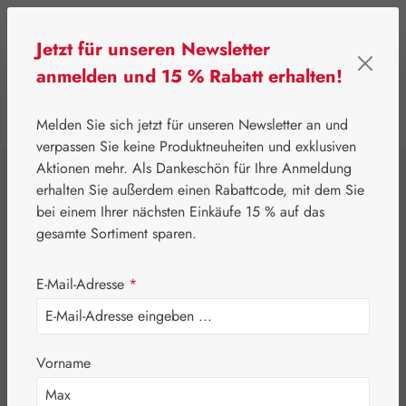
Zum Hauptinhalt springen
Jetzt für unseren Newsletter
anmelden und 15 % Rabatt erhalten!
0
Werkzeugleiste anzeigen
Du hast 0 Produkte
Melden Sie sich jetzt für unseren Newsletter an und
verpassen Sie keine Produktneuheiten und exklusiven
Aktionen mehr. Als Dankeschön für Ihre Anmeldung
⌂
Gall Pharma
Aminosäuren
erhalten Sie außerdem einen Rabattcode, mit dem Sie
Ornithin /
bei einem Ihrer nächsten Einkäufe 15 % auf das
gesamte Sortiment sparen.
Tryptophan 1:1
E-Mail-Adresse
*
GPH Kapseln
Vorname