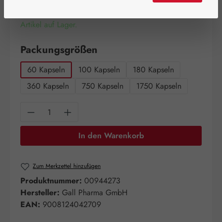
Artikel auf Lager.
auswählen
Packungsgrößen
60 Kapseln
100 Kapseln
180 Kapseln
360 Kapseln
750 Kapseln
1750 Kapseln
Produkt Anzahl: Gib den gewünschten Wert e
In den Warenkorb
Zum Merkzettel hinzufügen
Produktnummer:
00944273
Hersteller:
Gall Pharma GmbH
EAN:
9008124042709