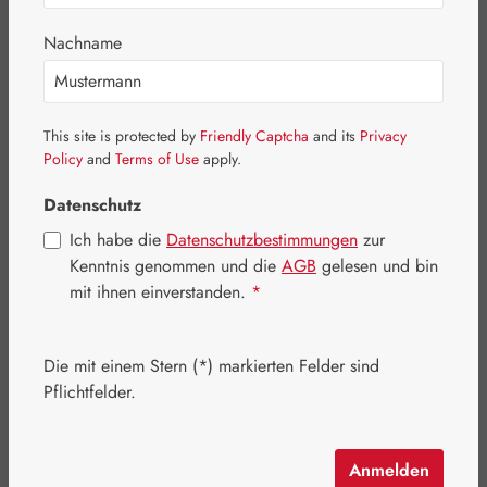
Nachname
Bildergalerie überspringen
This site is protected by
Friendly Captcha
and its
Privacy
Policy
and
Terms of Use
apply.
Datenschutz
Ich habe die
Datenschutzbestimmungen
zur
Kenntnis genommen und die
AGB
gelesen und bin
mit ihnen einverstanden.
*
Die mit einem Stern (*) markierten Felder sind
Pflichtfelder.
Regulärer Preis:
41,60 €
Inhalt:
0.027 Kilogramm
(1.540,74 € / 1 Kilogramm)
Anmelden
Preise inkl. MwSt. zzgl. Versandkosten