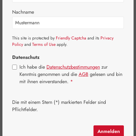
Bildergalerie überspringen
Nachname
This site is protected by
Friendly Captcha
and its
Privacy
Policy
and
Terms of Use
apply.
Datenschutz
Ich habe die
Datenschutzbestimmungen
zur
Kenntnis genommen und die
AGB
gelesen und bin
mit ihnen einverstanden.
*
Die mit einem Stern (*) markierten Felder sind
Regulärer Preis:
193,90 €
Pflichtfelder.
Inhalt:
0.181 Kilogramm
(1.071,27 € / 1 Kilogramm)
Preise inkl. MwSt. zzgl. Versandkosten
Anmelden