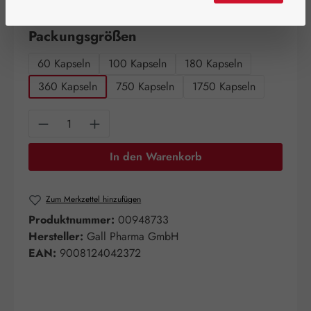
Artikel auf Lager.
auswählen
Packungsgrößen
60 Kapseln
100 Kapseln
180 Kapseln
360 Kapseln
750 Kapseln
1750 Kapseln
Produkt Anzahl: Gib den gewünschten Wert e
In den Warenkorb
Zum Merkzettel hinzufügen
Produktnummer:
00948733
Hersteller:
Gall Pharma GmbH
EAN:
9008124042372