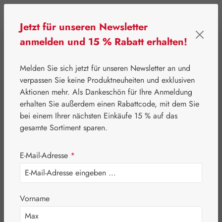
Zum Hauptinhalt springen
Jetzt für unseren Newsletter
anmelden und 15 % Rabatt erhalten!
0
Werkzeugleiste anzeigen
Du hast 0 Produkte
Melden Sie sich jetzt für unseren Newsletter an und
verpassen Sie keine Produktneuheiten und exklusiven
Aktionen mehr. Als Dankeschön für Ihre Anmeldung
⌂
Gall Pharma
Aminosäuren
erhalten Sie außerdem einen Rabattcode, mit dem Sie
Ornithin / Arginin
bei einem Ihrer nächsten Einkäufe 15 % auf das
gesamte Sortiment sparen.
1:2 GPH Kapseln
E-Mail-Adresse
*
Vorname