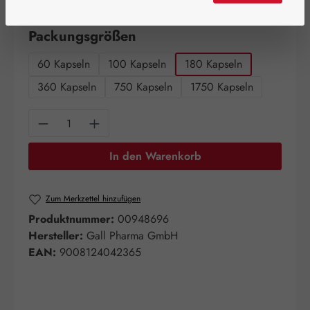
Artikel auf Lager.
auswählen
Packungsgrößen
60 Kapseln
100 Kapseln
180 Kapseln
360 Kapseln
750 Kapseln
1750 Kapseln
Produkt Anzahl: Gib den gewünschten Wert e
In den Warenkorb
Zum Merkzettel hinzufügen
Produktnummer:
00948696
Hersteller:
Gall Pharma GmbH
EAN:
9008124042365