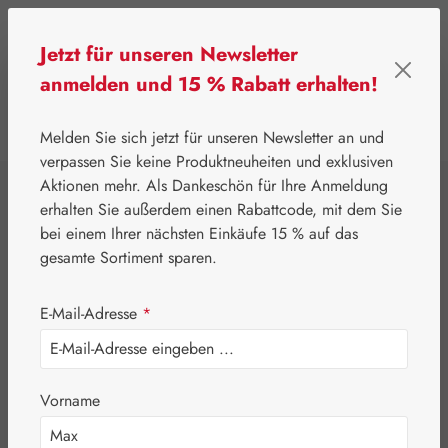
Zum Hauptinhalt springen
Jetzt für unseren Newsletter
anmelden und 15 % Rabatt erhalten!
0
Werkzeugleiste anzeigen
Du hast 0 Produkte
Melden Sie sich jetzt für unseren Newsletter an und
verpassen Sie keine Produktneuheiten und exklusiven
Aktionen mehr. Als Dankeschön für Ihre Anmeldung
⌂
Gall Pharma
Aminosäuren
erhalten Sie außerdem einen Rabattcode, mit dem Sie
Ornithin / Arginin
bei einem Ihrer nächsten Einkäufe 15 % auf das
gesamte Sortiment sparen.
1:2 GPH Kapseln
E-Mail-Adresse
*
Vorname