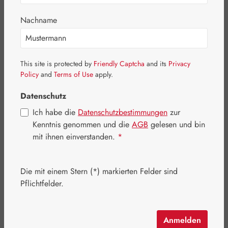
Bildergalerie überspringen
Nachname
This site is protected by
Friendly Captcha
and its
Privacy
Policy
and
Terms of Use
apply.
Datenschutz
Ich habe die
Datenschutzbestimmungen
zur
Kenntnis genommen und die
AGB
gelesen und bin
mit ihnen einverstanden.
*
Die mit einem Stern (*) markierten Felder sind
Regulärer Preis:
107,40 €
Pflichtfelder.
Inhalt:
0.09 Kilogramm
(1.193,33 € / 1 Kilogramm)
Preise inkl. MwSt. zzgl. Versandkosten
Anmelden