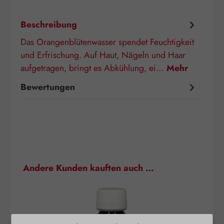
Beschreibung
Das Orangenblütenwasser spendet Feuchtigkeit
und Erfrischung. Auf Haut, Nägeln und Haar
aufgetragen, bringt es Abkühlung, ei…
Mehr
Bewertungen
Produktgalerie überspringen
Andere Kunden kauften auch …