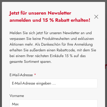
Zum Hauptinhalt springen
Jetzt für unseren Newsletter
anmelden und 15 % Rabatt erhalten!
0
Werkzeugleiste anzeigen
Du hast 0 Produkte 
Melden Sie sich jetzt für unseren Newsletter an und
verpassen Sie keine Produktneuheiten und exklusiven
Aktionen mehr. Als Dankeschön für Ihre Anmeldung
⌂
Pater Severin Naturprodukte
erhalten Sie außerdem einen Rabattcode, mit dem Sie
Aromatische Wässer
bei einem Ihrer nächsten Einkäufe 15 % auf das
Orangenblütenwasse
gesamte Sortiment sparen.
E-Mail-Adresse
*
Vorname