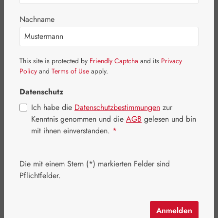
Bildergalerie überspringen
Nachname
This site is protected by
Friendly Captcha
and its
Privacy
Policy
and
Terms of Use
apply.
Datenschutz
Ich habe die
Datenschutzbestimmungen
zur
Kenntnis genommen und die
AGB
gelesen und bin
mit ihnen einverstanden.
*
Die mit einem Stern (*) markierten Felder sind
Regulärer Preis:
45,50 €
Pflichtfelder.
Inhalt:
0.5 Liter
(91,00 € / 1 Liter)
Preise inkl. MwSt. zzgl. Versandkosten
Anmelden