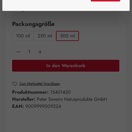
Schnell zuschlagen! Es sind nur noch wenige Artikel
verfügbar!
auswählen
Packungsgröße
100 ml
250 ml
500 ml
Produkt Anzahl: Gib den gewünschten Wert e
In den Warenkorb
Zum Merkzettel hinzufügen
Produktnummer:
15401420
Hersteller:
Pater Severin Naturprodukte GmbH
EAN:
9009999009224