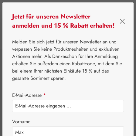
Zum Hauptinhalt springen
Jetzt für unseren Newsletter
anmelden und 15 % Rabatt erhalten!
0
Werkzeugleiste anzeigen
Du hast 0 Produkte
Melden Sie sich jetzt für unseren Newsletter an und
verpassen Sie keine Produktneuheiten und exklusiven
Aktionen mehr. Als Dankeschön für Ihre Anmeldung
⌂
Gall Pharma
Aminosäuren
erhalten Sie außerdem einen Rabattcode, mit dem Sie
Leucin 500 mg
bei einem Ihrer nächsten Einkäufe 15 % auf das
gesamte Sortiment sparen.
GPH Kapseln
E-Mail-Adresse
*
Vorname