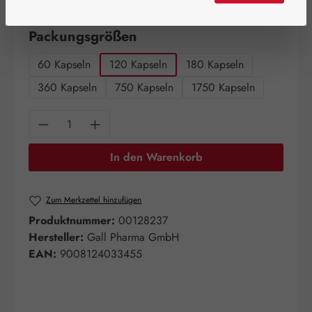
Artikel auf Lager.
auswählen
Packungsgrößen
60 Kapseln
120 Kapseln
180 Kapseln
360 Kapseln
750 Kapseln
1750 Kapseln
Produkt Anzahl: Gib den gewünschten Wert e
In den Warenkorb
Zum Merkzettel hinzufügen
Produktnummer:
00128237
Hersteller:
Gall Pharma GmbH
EAN:
9008124033455