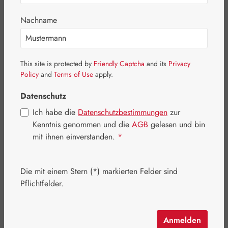
Bildergalerie überspringen
Nachname
This site is protected by
Friendly Captcha
and its
Privacy
Policy
and
Terms of Use
apply.
Datenschutz
Ich habe die
Datenschutzbestimmungen
zur
Kenntnis genommen und die
AGB
gelesen und bin
mit ihnen einverstanden.
*
Die mit einem Stern (*) markierten Felder sind
Regulärer Preis:
70,80 €
Pflichtfelder.
Inhalt:
0.073 Kilogramm
(969,86 € / 1 Kilogramm)
Preise inkl. MwSt. zzgl. Versandkosten
Anmelden