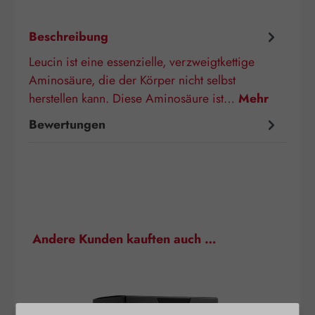
Beschreibung
Leucin ist eine essenzielle, verzweigtkettige
Aminosäure, die der Körper nicht selbst
herstellen kann. Diese Aminosäure ist…
Mehr
Bewertungen
Produktgalerie überspringen
Andere Kunden kauften auch …