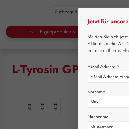
um Hauptinhalt springen
Zur Suche springen
Jetzt für unser
⌂
Eigenprodukte
Gall Pharma
Lei
Melden Sie sich jetzt
Aktionen mehr. Als D
bei einem Ihrer näch
L-Tyrosin GPH Pulver
E-Mail-Adresse
*
Vorname
Bildergalerie überspringen
Nachname