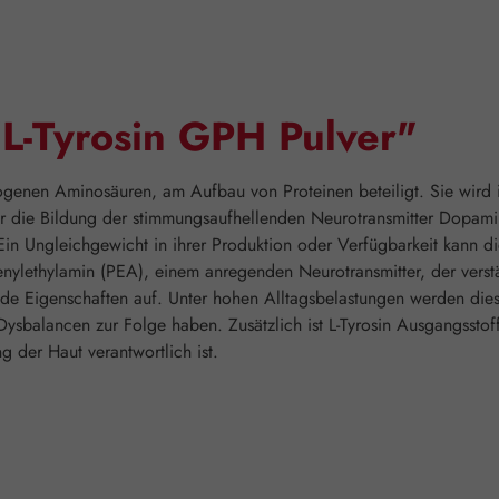
"L-Tyrosin GPH Pulver"
inogenen Aminosäuren, am Aufbau von Proteinen beteiligt. Sie wird
für die Bildung der stimmungsaufhellenden Neurotransmitter Dopami
 Ein Ungleichgewicht in ihrer Produktion oder Verfügbarkeit kann
henylethylamin (PEA), einem anregenden Neurotransmitter, der vers
hende Eigenschaften auf. Unter hohen Alltagsbelastungen werden die
sbalancen zur Folge haben. Zusätzlich ist L-Tyrosin Ausgangsstof
g der Haut verantwortlich ist.