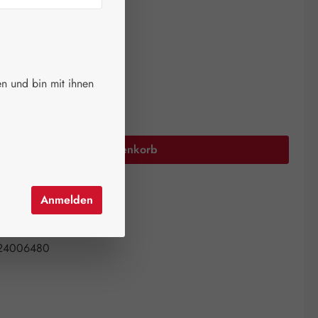
ger.
auswählen
größen
n und bin mit ihnen
Anzahl: Gib den gewünschten Wert ein oder 
In den Warenkorb
el hinzufügen
Anmelden
mer:
01003963
all Pharma GmbH
24006480