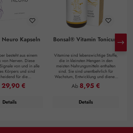
 Neuro Kapseln
Bonsal® Vitamin Tonicum
per besteht aus einem
Vitamine sind lebenswichtige Stoffe,
 von Nerven. Diese
die in kleinsten Mengen in den
Signale von und in alle
meisten Nahrungsmitteln enthalten
„
es Körpers und sind
sind. Sie sind unentbehrlich für
cheidend für die
Wachstum, Entwicklung und dienen
M
nsfähigkeit unseres
dem Erhalt der Gesundheit. Da der
29,90 €
8,95 €
ulärer Preis:
Regulärer Preis:
b
Ab
 Bonsal® Neuro Kapseln
Körper diese - bis auf wenige
u
cht nur die körpereigene
Ausnahmen - nicht selbst herstellen
 Uridinmonophosphat
kann, müssen sie mit der Nahrung
Details
Details
ürlicher Zellbaustein ist,
aufgenommen werden. Wer sich
N
 hochwertige B-Vitamine
ausgewogen ernährt, erreicht häufig
n B6, Vitamin B12 und
die empfohlene Menge an Vitaminen.
L
Das Nukleotid UMP ist
In besonderen Lebenssituationen wie
K
l der DNA und RNA und
zum Beispiel Schwangerschaft und
d
teiligt an der Reparatur
Stillzeit, bei extremem Stress,
d