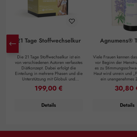
21 Tage Stoffwechselkur
Agnumens® T
Die 21 Tage Stoffwechselkur ist ein
Viele Frauen kennen das
von verschiedenen Autoren verfasstes
vor Beginn der Menstr
Diätkonzept. Dabei erfolgt die
es zu Stimmungsschwa
Einteilung in mehrere Phasen und die
Haut wird unrein und „F
Unterstützung mit Globuli und
ein unangenehmes 
Vitalstoffen. Unser 21 Tage
Unterleib. Und ganz pl
199,00 €
30,80 
Regulärer Preis:
Regulärer 
Stoffwechsel Paket enthält diese
Einsetzen der Periode
Zusatzbausteine, welche Sie in
Unannehmlichkeiten vo
Absprache mit Ihrem Diätberater
sich 3 – 4 Wochen 
Details
Details
oder nach Ihrem persönlichen
wiederholen. Doch auch
Diätplan einsetzen können. Die Kur
ein Kraut gewachs
ergibt sich aus der Ladephase, der
Pflanzenstoffe aus den
Abnehmphase, der
Mönchspfeffers greifen
Stabilisierungsphase und der
in den Hormonhaushalt 
Erhaltungsphase.Das 21 Tage
und schaffen so Harmo