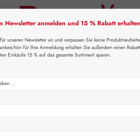
en Newsletter anmelden und 15 % Rabatt erhalte
tner Lifecare
Pater Severin Naturprodukte
Handels
 für unseren Newsletter an und verpassen Sie keine Produktneuheit
ankeschön für Ihre Anmeldung erhalten Sie außerdem einen Rabat
sten Einkäufe 15 % auf das gesamte Sortiment sparen.
⌂
Gall Pharma
Aminosäuren
Regulärer Prei
101,60
Inhalt:
0.1 Kilo
Preise inkl. M