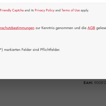
Artikel auf La
Friendly Captcha
and its
Privacy Policy
and
Terms of Use
apply.
Packungs
100 g
nschutzbestimmungen
zur Kenntnis genommen und die
AGB
gelese
Produkt 
) markierten Felder sind Pflichtfelder.
Zum Merkzett
Produktnum
Hersteller:
G
EAN:
90081