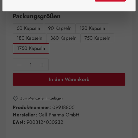
Artikel auf Lager.
auswählen
Packungsgrößen
60 Kapseln
90 Kapseln
120 Kapseln
180 Kapseln
360 Kapseln
750 Kapseln
1750 Kapseln
Produkt Anzahl: Gib den gewünschten Wert e
In den Warenkorb
Zum Merkzettel hinzufügen
Produktnummer:
09918805
Hersteller:
Gall Pharma GmbH
EAN:
9008124030232