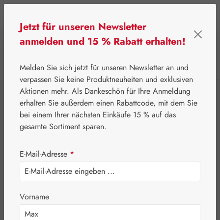
Zum Hauptinhalt springen
Jetzt für unseren Newsletter
anmelden und 15 % Rabatt erhalten!
0
Werkzeugleiste anzeigen
Du hast 0 Produkte
Melden Sie sich jetzt für unseren Newsletter an und
verpassen Sie keine Produktneuheiten und exklusiven
Aktionen mehr. Als Dankeschön für Ihre Anmeldung
⌂
Gall Pharma
Aminosäuren
erhalten Sie außerdem einen Rabattcode, mit dem Sie
L-Threonin 500 mg
bei einem Ihrer nächsten Einkäufe 15 % auf das
gesamte Sortiment sparen.
GPH Kapseln
E-Mail-Adresse
*
Vorname