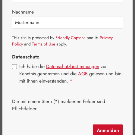
Bildergalerie überspringen
Nachname
This site is protected by
Friendly Captcha
and its
Privacy
Policy
and
Terms of Use
apply.
Datenschutz
Ich habe die
Datenschutzbestimmungen
zur
Kenntnis genommen und die
AGB
gelesen und bin
mit ihnen einverstanden.
*
Die mit einem Stern (*) markierten Felder sind
Regulärer Preis:
532,00 €
Pflichtfelder.
Inhalt:
1.041 Kilogramm
(511,05 € / 1 Kilogramm)
Preise inkl. MwSt. zzgl. Versandkosten
Anmelden