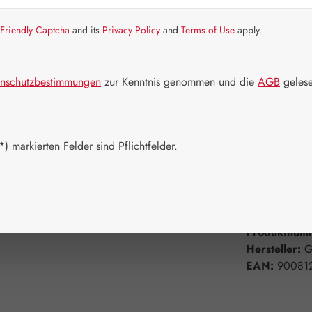
Artikel auf La
Friendly Captcha
and its
Privacy Policy
and
Terms of Use
apply.
Packungs
60 Kapseln
nschutzbestimmungen
zur Kenntnis genommen und die
AGB
gelese
750 Kapsel
Produkt 
) markierten Felder sind Pflichtfelder.
Zum Merkzett
Produktnum
Hersteller:
G
EAN:
90081