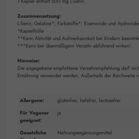
1 Kapsel enthält 500 mg L-Serin.
Zusammensetzung:
L-Serin; Gelatine*; Farbstoffe*: Eisenoxide und -hydroxid
*Kapselhülle
**Kann Aktivität und Aufmerksamkeit bei Kindern beeinträ
***Kann bei übermäßigem Verzehr abführend wirken!
Hinweise:
Die angegebene empfohlene Verzehrempfehlung darf nicht 
Ernährung verwendet werden. Außerhalb der Reichweite von
Allergene:
glutenfrei, hefefrei, lactosefrei
Für Veganer
ja
geeignet:
Gesetzliche
Nahrungsergänzungsmittel