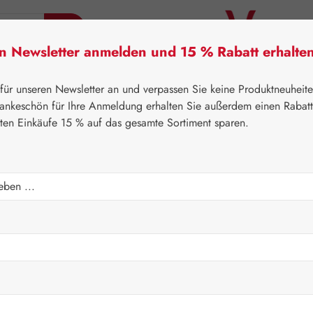
en Newsletter anmelden und 15 % Rabatt erhalte
tner Lifecare
Pater Severin Naturprodukte
Handels
 für unseren Newsletter an und verpassen Sie keine Produktneuheit
ankeschön für Ihre Anmeldung erhalten Sie außerdem einen Rabat
sten Einkäufe 15 % auf das gesamte Sortiment sparen.
⌂
Gall Pharma
Aminosäuren
Kapseln
Regulärer Prei
51,70 
Inhalt:
0.039 K
Preise inkl. M