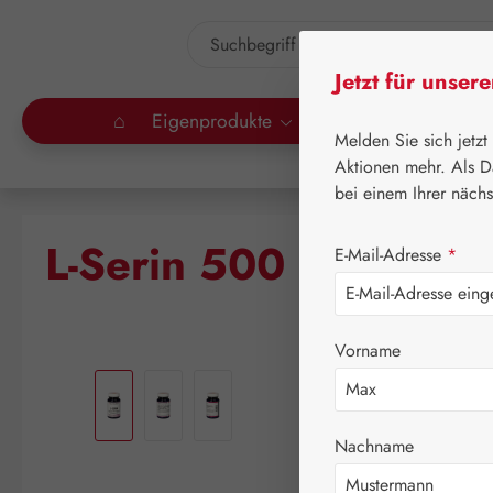
um Hauptinhalt springen
Zur Suche springen
Jetzt für unser
⌂
Eigenprodukte
Gall Pharma
Lei
Melden Sie sich jetzt
Aktionen mehr. Als D
bei einem Ihrer näch
L-Serin 500 mg GPH 
E-Mail-Adresse
*
Vorname
Bildergalerie überspringen
Nachname