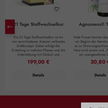
21 Tage Stoffwechselkur
Agnumens® T
Die 21 Tage Stoffwechselkur ist ein
Viele Frauen kennen das
von verschiedenen Autoren verfasstes
vor Beginn der Menstr
Diätkonzept. Dabei erfolgt die
es zu Stimmungsschwa
Einteilung in mehrere Phasen und die
Haut wird unrein und „F
Unterstützung mit Globuli und
ein unangenehmes 
Vitalstoffen. Unser 21 Tage
Unterleib. Und ganz pl
199,00 €
30,80 
Regulärer Preis:
Regulärer 
Stoffwechsel Paket enthält diese
Einsetzen der Periode
Zusatzbausteine, welche Sie in
Unannehmlichkeiten vo
Absprache mit Ihrem Diätberater
sich 3 – 4 Wochen 
Details
Details
oder nach Ihrem persönlichen
wiederholen. Doch auch
Diätplan einsetzen können. Die Kur
ein Kraut gewachs
ergibt sich aus der Ladephase, der
Pflanzenstoffe aus den
Abnehmphase, der
Mönchspfeffers greifen
Stabilisierungsphase und der
in den Hormonhaushalt 
Erhaltungsphase.Das 21 Tage
und schaffen so Harmo
Stoffwechsel Paket enthält: A-Z
weiblichen Zyklus. Die
Komplex Tabletten Flohsamenschalen
der Dopaminrezept