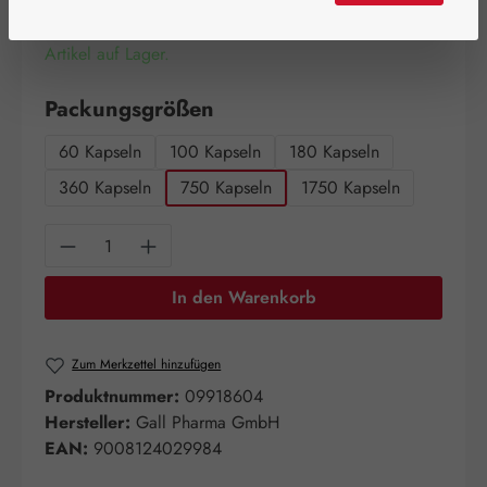
Artikel auf Lager.
auswählen
Packungsgrößen
60 Kapseln
100 Kapseln
180 Kapseln
360 Kapseln
750 Kapseln
1750 Kapseln
Produkt Anzahl: Gib den gewünschten Wert e
In den Warenkorb
Zum Merkzettel hinzufügen
Produktnummer:
09918604
Hersteller:
Gall Pharma GmbH
EAN:
9008124029984