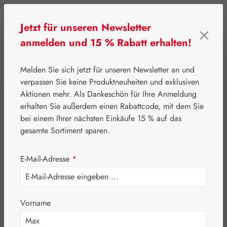
Zum Hauptinhalt springen
Jetzt für unseren Newsletter
anmelden und 15 % Rabatt erhalten!
0
Werkzeugleiste anzeigen
Du hast 0 Produkte
Melden Sie sich jetzt für unseren Newsletter an und
verpassen Sie keine Produktneuheiten und exklusiven
Aktionen mehr. Als Dankeschön für Ihre Anmeldung
⌂
Gall Pharma
Aminosäuren
erhalten Sie außerdem einen Rabattcode, mit dem Sie
L-Ornithin / L-
bei einem Ihrer nächsten Einkäufe 15 % auf das
gesamte Sortiment sparen.
Phenylalanin 3:2
E-Mail-Adresse
*
GPH Kapseln
Vorname