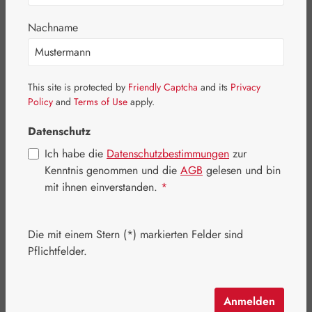
Nachname
Bildergalerie überspringen
This site is protected by
Friendly Captcha
and its
Privacy
Policy
and
Terms of Use
apply.
Datenschutz
Ich habe die
Datenschutzbestimmungen
zur
Kenntnis genommen und die
AGB
gelesen und bin
mit ihnen einverstanden.
*
Die mit einem Stern (*) markierten Felder sind
Pflichtfelder.
Regulärer Preis:
349,00 €
Inhalt:
0.389 Kilogramm
(897,17 € / 1 Kilogramm)
Anmelden
Preise inkl. MwSt. zzgl. Versandkosten