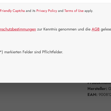
Artikel auf La
Friendly Captcha
and its
Privacy Policy
and
Terms of Use
apply.
Packungs
60 Kapseln
nschutzbestimmungen
zur Kenntnis genommen und die
AGB
gelese
750 Kapsel
Produkt 
) markierten Felder sind Pflichtfelder.
Zum Merkzett
Produktnum
Hersteller:
G
EAN:
90081