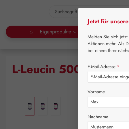
um Hauptinhalt springen
Zur Suche springen
Jetzt für unser
⌂
Eigenprodukte
Gall Pharma
Lei
Melden Sie sich jetzt
Aktionen mehr. Als D
bei einem Ihrer näch
L-Leucin 500 mg GPH
E-Mail-Adresse
*
Vorname
Bildergalerie überspringen
Nachname