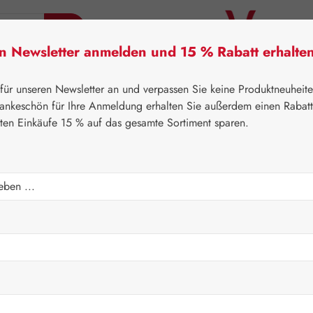
en Newsletter anmelden und 15 % Rabatt erhalte
tner Lifecare
Pater Severin Naturprodukte
Handels
 für unseren Newsletter an und verpassen Sie keine Produktneuheit
ankeschön für Ihre Anmeldung erhalten Sie außerdem einen Rabat
sten Einkäufe 15 % auf das gesamte Sortiment sparen.
⌂
Gall Pharma
Aminosäuren
 Kapseln
Regulärer Prei
360,4
Inhalt:
0.458 K
Preise inkl. M