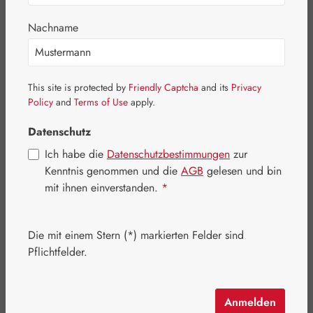
Bildergalerie überspringen
Nachname
This site is protected by
Friendly Captcha
and its
Privacy
Policy
and
Terms of Use
apply.
Datenschutz
Ich habe die
Datenschutzbestimmungen
zur
Kenntnis genommen und die
AGB
gelesen und bin
mit ihnen einverstanden.
*
Die mit einem Stern (*) markierten Felder sind
Regulärer Preis:
70,80 €
Pflichtfelder.
Inhalt:
0.073 Kilogramm
(969,86 € / 1 Kilogramm)
Preise inkl. MwSt. zzgl. Versandkosten
Anmelden