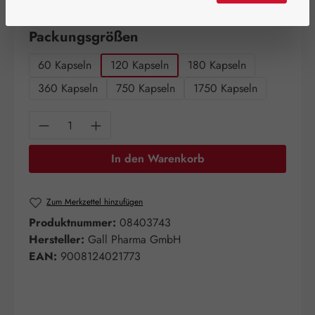
Artikel auf Lager.
auswählen
Packungsgrößen
60 Kapseln
120 Kapseln
180 Kapseln
360 Kapseln
750 Kapseln
1750 Kapseln
Produkt Anzahl: Gib den gewünschten Wert e
In den Warenkorb
Zum Merkzettel hinzufügen
Produktnummer:
08403743
Hersteller:
Gall Pharma GmbH
EAN:
9008124021773