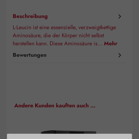
Beschreibung
L-Leucin ist eine essenzielle, verzweigtkettige
Aminosäure, die der Körper nicht selbst
herstellen kann. Diese Aminosäure is…
Mehr
Bewertungen
Produktgalerie überspringen
Andere Kunden kauften auch …