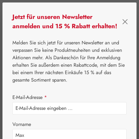
Zum Hauptinhalt springen
Jetzt für unseren Newsletter
anmelden und 15 % Rabatt erhalten!
0
Werkzeugleiste anzeigen
Du hast 0 Produkte
Melden Sie sich jetzt für unseren Newsletter an und
verpassen Sie keine Produktneuheiten und exklusiven
Aktionen mehr. Als Dankeschön für Ihre Anmeldung
⌂
Gall Pharma
Aminosäuren
erhalten Sie außerdem einen Rabattcode, mit dem Sie
L-Leucin 500 mg
bei einem Ihrer nächsten Einkäufe 15 % auf das
gesamte Sortiment sparen.
GPH Kapseln
E-Mail-Adresse
*
Vorname