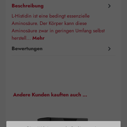
Beschreibung
L-Histidin ist eine bedingt essenzielle
Aminosäure. Der Körper kann diese
Aminosäure zwar in geringen Umfang selbst
herstell…
Mehr
Bewertungen
Produktgalerie überspringen
Andere Kunden kauften auch …