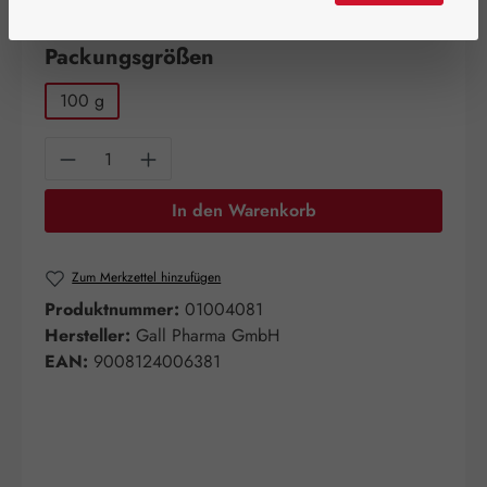
Artikel auf Lager.
auswählen
Packungsgrößen
100 g
Produkt Anzahl: Gib den gewünschten Wert e
In den Warenkorb
Zum Merkzettel hinzufügen
Produktnummer:
01004081
Hersteller:
Gall Pharma GmbH
EAN:
9008124006381