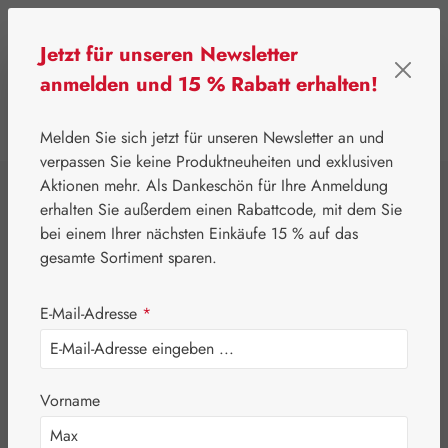
Zum Hauptinhalt springen
Jetzt für unseren Newsletter
anmelden und 15 % Rabatt erhalten!
0
Werkzeugleiste anzeigen
Du hast 0 Produkte
Melden Sie sich jetzt für unseren Newsletter an und
verpassen Sie keine Produktneuheiten und exklusiven
Aktionen mehr. Als Dankeschön für Ihre Anmeldung
⌂
Gall Pharma
Aminosäuren
erhalten Sie außerdem einen Rabattcode, mit dem Sie
L-Histidin GPH
bei einem Ihrer nächsten Einkäufe 15 % auf das
gesamte Sortiment sparen.
Pulver
E-Mail-Adresse
*
Vorname