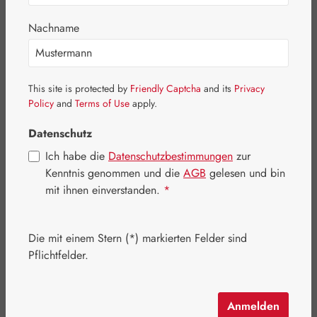
Bildergalerie überspringen
Nachname
This site is protected by
Friendly Captcha
and its
Privacy
Policy
and
Terms of Use
apply.
Datenschutz
Ich habe die
Datenschutzbestimmungen
zur
Kenntnis genommen und die
AGB
gelesen und bin
mit ihnen einverstanden.
*
Die mit einem Stern (*) markierten Felder sind
Regulärer Preis:
89,90 €
Pflichtfelder.
Inhalt:
0.1 Kilogramm
(899,00 € / 1 Kilogramm)
Preise inkl. MwSt. zzgl. Versandkosten
Anmelden